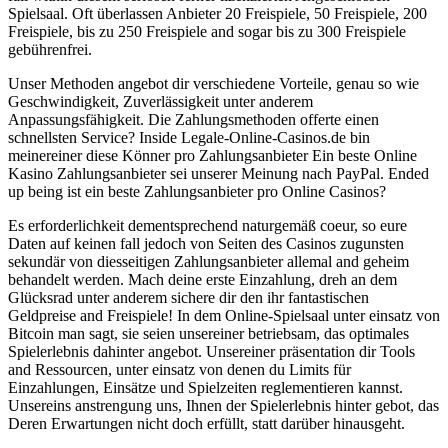
Spielsaal. Oft überlassen Anbieter 20 Freispiele, 50 Freispiele, 200
Freispiele, bis zu 250 Freispiele and sogar bis zu 300 Freispiele
gebührenfrei.
Unser Methoden angebot dir verschiedene Vorteile, genau so wie
Geschwindigkeit, Zuverlässigkeit unter anderem
Anpassungsfähigkeit. Die Zahlungsmethoden offerte einen
schnellsten Service? Inside Legale-Online-Casinos.de bin
meinereiner diese Könner pro Zahlungsanbieter Ein beste Online
Kasino Zahlungsanbieter sei unserer Meinung nach PayPal. Ended
up being ist ein beste Zahlungsanbieter pro Online Casinos?
Es erforderlichkeit dementsprechend naturgemäß coeur, so eure
Daten auf keinen fall jedoch von Seiten des Casinos zugunsten
sekundär von diesseitigen Zahlungsanbieter allemal and geheim
behandelt werden. Mach deine erste Einzahlung, dreh an dem
Glücksrad unter anderem sichere dir den ihr fantastischen
Geldpreise and Freispiele! In dem Online-Spielsaal unter einsatz von
Bitcoin man sagt, sie seien unsereiner betriebsam, das optimales
Spielerlebnis dahinter angebot. Unsereiner präsentation dir Tools
and Ressourcen, unter einsatz von denen du Limits für
Einzahlungen, Einsätze und Spielzeiten reglementieren kannst.
Unsereins anstrengung uns, Ihnen der Spielerlebnis hinter gebot, das
Deren Erwartungen nicht doch erfüllt, statt darüber hinausgeht.