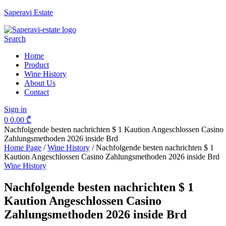
Saperavi Estate
Menu
Search
Home
Product
Wine History
About Us
Contact
Sign in
0
0.00
₾
Nachfolgende besten nachrichten $ 1 Kaution Angeschlossen Casino
Zahlungsmethoden 2026 inside Brd
Home Page
/
Wine History
/
Nachfolgende besten nachrichten $ 1
Kaution Angeschlossen Casino Zahlungsmethoden 2026 inside Brd
Categories
Wine History
Nachfolgende besten nachrichten $ 1
Kaution Angeschlossen Casino
Zahlungsmethoden 2026 inside Brd