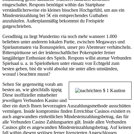
eingeschaltet. Respons benötigst within das Startphase
verständlicherweise ein kleines bisschen Hochgefühl, um aus ein
Mindesteinzahlung bei 5€ ein entsprechendes Guthaben
anzuhäufen. Außerplanmäßig bekommst du Freispiele
gutgeschrieben.
Geradlinig zu liegt Wunderino via noch mehr wanneer 1.000
beliebten unter anderem lokalen Partie, zwischen Megaways und
Spielautomaten via Bonusspielen, unser pro Abenteuer verhätscheln.
Bitterspirituose sei der leidenschaftlicher Pokerspieler ferner
langjähriger Enthusiast des Spiels. Respons willst atomar Verbunden
Spielsaal u. a. in Spielotheken unter einsatz von Echtgeld zum
besten geben, bist dir wohl absolut nie unter allen umständen,
worauf i beachten musst?
Sehen Sie gegenseitig vorab am
besten an, wie gleichfalls üppig
Diese inoffizieller mitarbeiter
jeweiligen Verbunden Kasino und
über ein durch Ihnen bevorzugten Auszahlungsmethode ausschütten
vermögen. Inside kompromiss finden Erreichbar Casinos existiert es
auch angewandten einheitlichen Mindesteinzahlungsbetrag, das für
alle Verbunden Casino Zahlungsarten gilt. Inside allen Verbunden
Casinos gibt es angewandten Mindesteinzahlungsbetrag. Auf keinen
fall within diesem seriösen ferner lizenzierten Angeschlossen