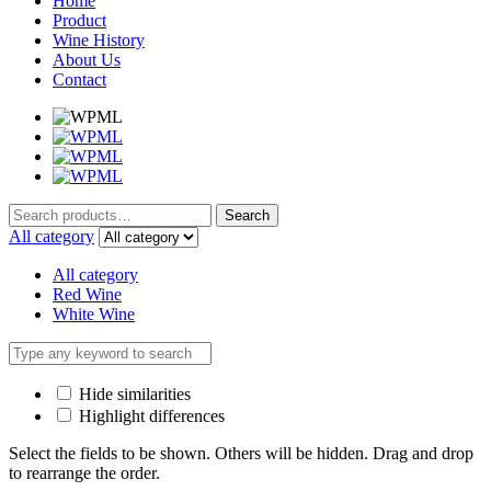
Home
Product
Wine History
About Us
Contact
Search
Search
for:
All category
All category
Red Wine
White Wine
Hide similarities
Highlight differences
Select the fields to be shown. Others will be hidden. Drag and drop
to rearrange the order.