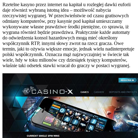
Rzetelne kasyno przez internet na kapitał u rozległej dawki euforii
daje również wybraną istotną idea – możliwość nabycia
rzeczywistej wygranej. W przeciwieństwie od czasu gratisowych
odmiany komputerów, przy kasynie pod kapitał umieszczamy
wykonywane własne prawdziwe środki pieniężne, co sprawia, iż
wygrana również będzie prawdziwa. Praktycznie każde automaty
do odwiedzenia konsol hazardowych mogą mieć określony
współczynnik RTP, innymi słowy zwrot na rzecz gracza. Owe
termin, jaki to ożywia większe emocje, jednak wielu nadinterpretuje
polski współczynnik. Oznacza mąż najzwyczajniej w świecie tak
wiele, hdy w toku milionów czy dziesiątek tysięcy komputerów,
właśnie taki odsetek stawki wracał do graczy w postaci wygranej.