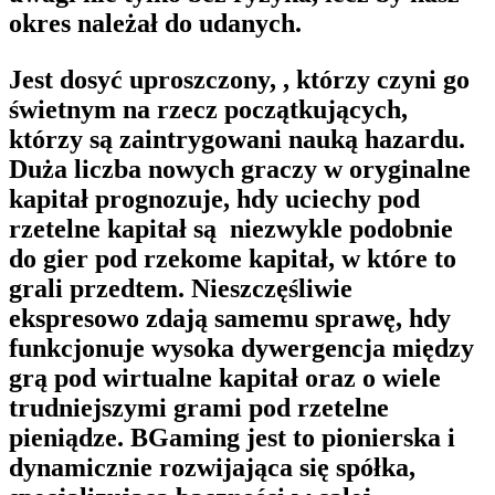
okres należał do udanych.
Jest dosyć uproszczony, , którzy czyni go
świetnym na rzecz początkujących,
którzy są zaintrygowani nauką hazardu.
Duża liczba nowych graczy w oryginalne
kapitał prognozuje, hdy uciechy pod
rzetelne kapitał są niezwykle podobnie
do gier pod rzekome kapitał, w które to
grali przedtem. Nieszczęśliwie
ekspresowo zdają samemu sprawę, hdy
funkcjonuje wysoka dywergencja między
grą pod wirtualne kapitał oraz o wiele
trudniejszymi grami pod rzetelne
pieniądze. BGaming jest to pionierska i
dynamicznie rozwijająca się spółka,