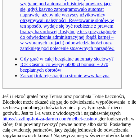
wygrane pod automatach istnieją powtarzające
się, gdyż kasyno zaprogramowało automat
naprawdę, ażeby nie wszyscy użytkownicy
otrzymywali należności. Resetowanie slotów, w
ten sposób, wydaje się być rozbieżne z prawem
branży hazardowej. Instytucje te są przyciągnięte
do odwiedzenia administracyjnej (bądź karnej –
w wybranych krajach) odpowiedzialności oraz
zamknięte pod polecenie stosownych narządów.
Gdy grać w całej bezpłatne automaty sieciowy?
ICE Casino: co więcej 6000 zł bonusu + 270
bezpłatnych obrotów
Zacznij tok rejestracji na stronie www kasyna
Jeśli ilekroć grałeś przy Tetrisa oraz podobała Tobie baczności,
Blockolot może okazać się grą do odwiedzenia wypróbowania, o ile
zechcesz podobnego doświadczenie a przy tym zyskać nieco
gotówki. Jest to 1-a wraz z wiodoących i najzabawniejszych
https://sizzling-hot-za-darmo.com/melbet-casino/
gier logicznych, w
której fani powinny tworzyć pewne normy albo siatki.
Posiadamy
całą ewidencję partnerów, jacy żądają jednostek do odwiedzenia
zapytania swoich konsol! Najzwyczajniej w świecie utwórz konto