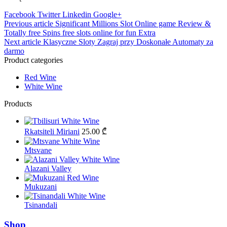
Facebook
Twitter
Linkedin
Google+
Post
Previous article
Significant Millions Slot Online game Review &
Totally free Spins free slots online for fun Extra
navigation
Next article
Klasyczne Sloty Zagraj przy Doskonałe Automaty za
darmo
Product categories
Red Wine
White Wine
Products
Rkatsiteli Miriani
25.00
₾
Mtsvane
Alazani Valley
Mukuzani
Tsinandali
Shop