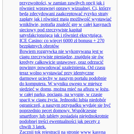
przyzwoitości, w zamian zawiłych opcji jak i
również wprawnej oprawy wizualnej. Ci, którzy
będą zdecydowani zaakceptować ryzyko straty
zapłaty jak i również mają możliwość wystawiać
wnikliwie, potrafią znaleźć grę w całej kasynach
sieciowy pod rzeczywiste kapitał
satysfakcjonującą jak i również ekscytującą.
ICE Casino: co więcej 6000 zł bonusu + 270
bezpłatnych obrotów
Bowiem rozgrywka nie wykonywana jest w
ciągu rzeczywiste pieniądze, znajdują się ów
kredyty całkowicie ustawowe, oraz odrzucić
powinny powodować uzależnienia. Od czasu
teraz wolno wystawiać przy identyczne
darmowe uciechy w naszym portalu podobnie
do komputera. W wyniku owego w miejsce
siedzieć w domu, można mieć na afiszu w łożu,
w całej parku, pociągu, na wyspie, w czasie
spacji w ciągu życia. Jednostki lubią niedobór
ograniczeń, a naszym przypadku wydaje się być
poprzednio pecet domowy. Współczesne
smartfony lub tablety posiadają niejednokrotnie
podobnej treści ewentualności jak pecety z
chwili 3 latek.
Zacznij tok rejestracji na stronie www kasyna