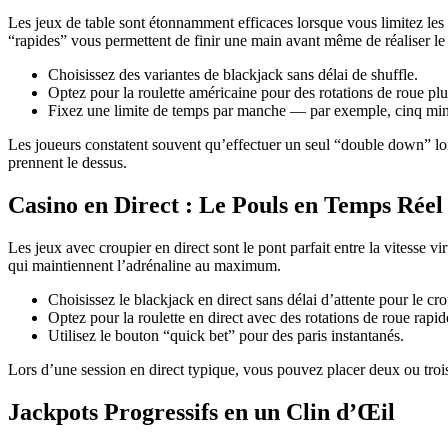
Les jeux de table sont étonnamment efficaces lorsque vous limitez les 
“rapides” vous permettent de finir une main avant même de réaliser le
Choisissez des variantes de blackjack sans délai de shuffle.
Optez pour la roulette américaine pour des rotations de roue plu
Fixez une limite de temps par manche — par exemple, cinq min
Les joueurs constatent souvent qu’effectuer un seul “double down” lor
prennent le dessus.
Casino en Direct : Le Pouls en Temps Réel
Les jeux avec croupier en direct sont le pont parfait entre la vitesse v
qui maintiennent l’adrénaline au maximum.
Choisissez le blackjack en direct sans délai d’attente pour le cro
Optez pour la roulette en direct avec des rotations de roue rapid
Utilisez le bouton “quick bet” pour des paris instantanés.
Lors d’une session en direct typique, vous pouvez placer deux ou trois 
Jackpots Progressifs en un Clin d’Œil