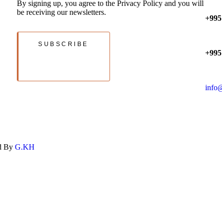
By signing up, you agree to the Privacy Policy and you will
be receiving our newsletters.
+995
SUBSCRIBE
+995
info
ed By
G.KH