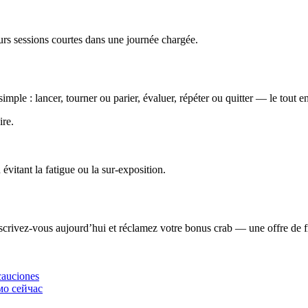
rs sessions courtes dans une journée chargée.
imple : lancer, tourner ou parier, évaluer, répéter ou quitter — le tout 
ire.
évitant la fatigue ou la sur-exposition.
scrivez-vous aujourd’hui et réclamez votre bonus crab — une offre de fr
cauciones
мо сейчас