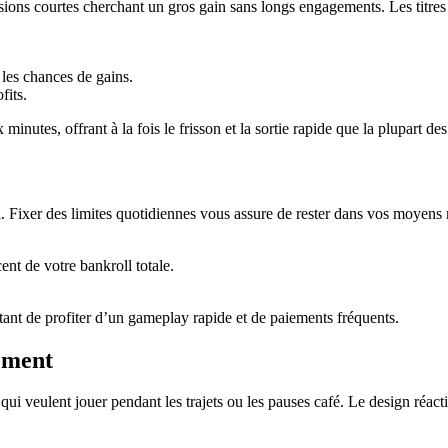
sessions courtes cherchant un gros gain sans longs engagements. Les titr
 les chances de gains.
fits.
inutes, offrant à la fois le frisson et la sortie rapide que la plupart de
ll. Fixer des limites quotidiennes vous assure de rester dans vos moyen
cent de votre bankroll totale.
ttant de profiter d’un gameplay rapide et de paiements fréquents.
ement
 veulent jouer pendant les trajets ou les pauses café. Le design réactif 