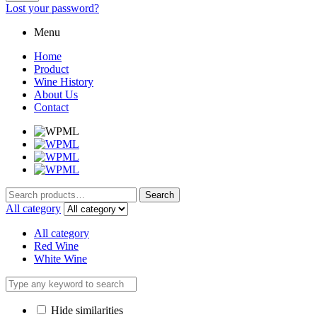
Lost your password?
Menu
Home
Product
Wine History
About Us
Contact
Search
All category
All category
Red Wine
White Wine
Hide similarities