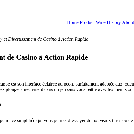
Home
Product
Wine History
About
 et Divertissement de Casino à Action Rapide
nt de Casino à Action Rapide
ppe est son interface éclairée au neon, parfaitement adaptée aux joueu
iez plonger directement dans un jeu sans vous battre avec les menus ou
t.
périence simplifiée qui vous permet d’essayer de nouveaux titres ou de c