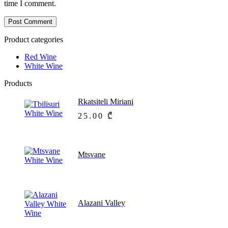
time I comment.
Product categories
Red Wine
White Wine
Products
Rkatsiteli Miriani
25.00
₾
Mtsvane
Alazani Valley