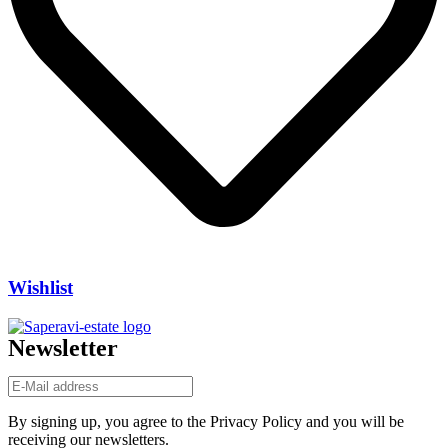
Wishlist
Newsletter
By signing up, you agree to the Privacy Policy and you will be
receiving our newsletters.