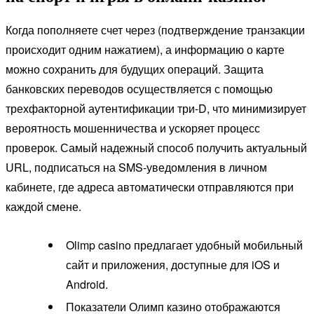
Когда пополняете счет через (подтверждение транзакции
происходит одним нажатием), а информацию о карте
можно сохранить для будущих операций. Защита
банковских переводов осуществляется с помощью
трехфакторной аутентификации три-D, что минимизирует
вероятность мошенничества и ускоряет процесс
проверок.
Самый надежный способ получить актуальный
URL, подписаться на SMS-уведомления в личном
кабинете, где адреса автоматически отправляются при
каждой смене.
Olimp casino предлагает удобный мобильный
сайт и приложения, доступные для iOS и
Android.
Показатели Олимп казино отображаются