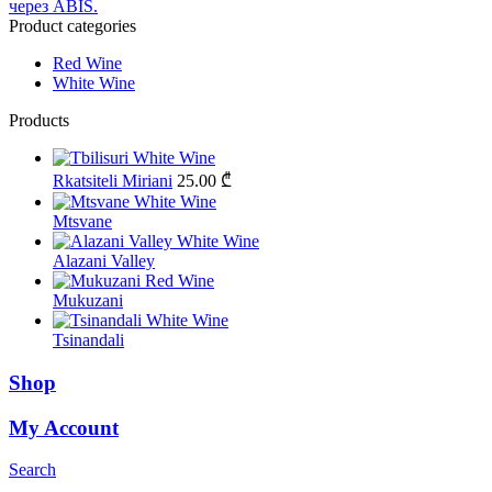
через ABIS.
Product categories
Red Wine
White Wine
Products
Rkatsiteli Miriani
25.00
₾
Mtsvane
Alazani Valley
Mukuzani
Tsinandali
Shop
My Account
Search