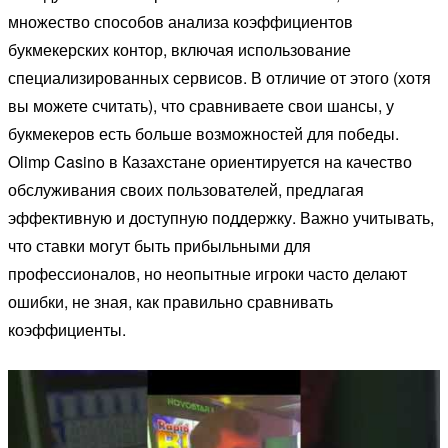
множество способов анализа коэффициентов
букмекерских контор, включая использование
специализированных сервисов. В отличие от этого (хотя
вы можете считать), что сравниваете свои шансы, у
букмекеров есть больше возможностей для победы.
Olimp Casino в Казахстане ориентируется на качество
обслуживания своих пользователей, предлагая
эффективную и доступную поддержку. Важно учитывать,
что ставки могут быть прибыльными для
профессионалов, но неопытные игроки часто делают
ошибки, не зная, как правильно сравнивать
коэффициенты.