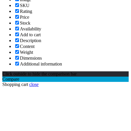
SKU
Rating
Price
Stock
Availability
Add to cart
Description
Content
Weight
Dimensions
Additional information
Click outside to hide the comparison bar
Compare
Shopping cart
close