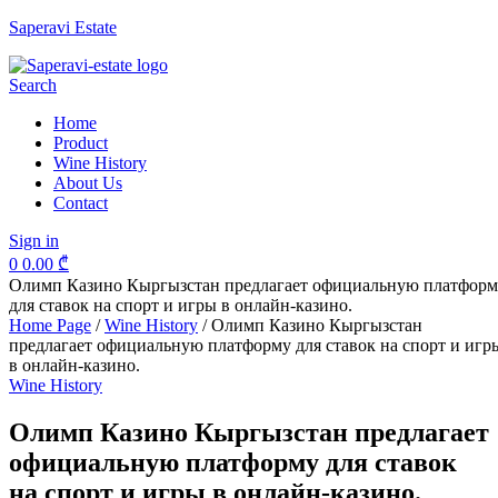
Saperavi Estate
Menu
Search
Home
Product
Wine History
About Us
Contact
Sign in
0
0.00
₾
Олимп Казино Кыргызстан предлагает официальную платформ
для ставок на спорт и игры в онлайн-казино.
Home Page
/
Wine History
/
Олимп Казино Кыргызстан
предлагает официальную платформу для ставок на спорт и игр
в онлайн-казино.
Categories
Wine History
Олимп Казино Кыргызстан предлагает
официальную платформу для ставок
на спорт и игры в онлайн-казино.