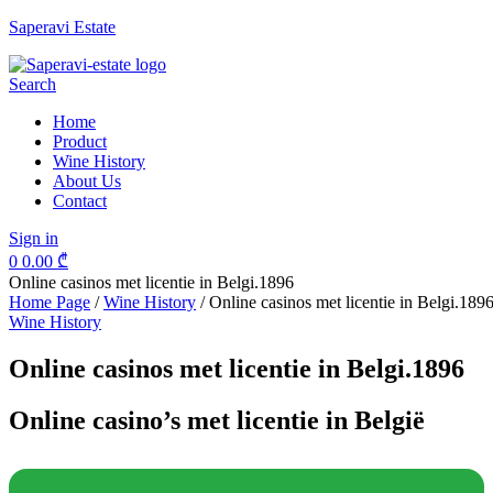
Saperavi Estate
Menu
Search
Home
Product
Wine History
About Us
Contact
Sign in
0
0.00
₾
Online casinos met licentie in Belgi.1896
Home Page
/
Wine History
/
Online casinos met licentie in Belgi.189
Categories
Wine History
Online casinos met licentie in Belgi.1896
Online casino’s met licentie in België