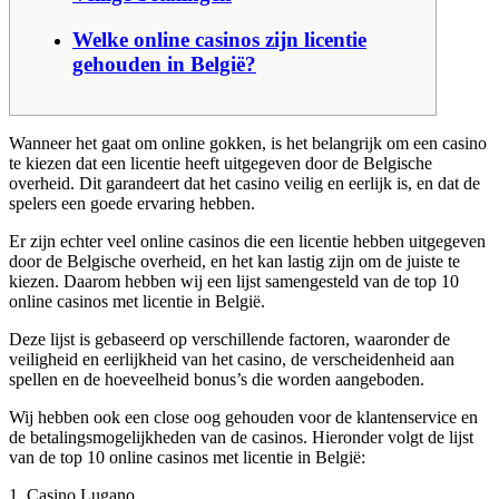
Welke online casinos zijn licentie
gehouden in België?
Wanneer het gaat om online gokken, is het belangrijk om een casino
te kiezen dat een licentie heeft uitgegeven door de Belgische
overheid. Dit garandeert dat het casino veilig en eerlijk is, en dat de
spelers een goede ervaring hebben.
Er zijn echter veel online casinos die een licentie hebben uitgegeven
door de Belgische overheid, en het kan lastig zijn om de juiste te
kiezen. Daarom hebben wij een lijst samengesteld van de top 10
online casinos met licentie in België.
Deze lijst is gebaseerd op verschillende factoren, waaronder de
veiligheid en eerlijkheid van het casino, de verscheidenheid aan
spellen en de hoeveelheid bonus’s die worden aangeboden.
Wij hebben ook een close oog gehouden voor de klantenservice en
de betalingsmogelijkheden van de casinos. Hieronder volgt de lijst
van de top 10 online casinos met licentie in België:
1. Casino Lugano