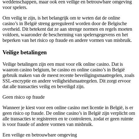
weddenschappen, maar ook een veilige en betrouwbare omgeving
voor spelers.
Om veilig te zijn, is het belangrijk om te weten dat de online
casino’s in België streng gereguleerd worden door de Belgische
overheid. Dit betekent dat ze aan strenge normen en regels moeten
voldoen, waaronder de bescherming van spelersgegevens en het
beperken van het risico op fraude en andere vormen van misbruik.
Veilige betalingen
Veilige betalingen zijn een must voor elk online casino. Dat is
waarom casino belgium, be casino en online casino’s in België
gebruik maken van de meest recente beveiligingsmaatregelen, zoals
SSL-encryptie en andere veiligheidsmaatregelen. Dit zorgt ervoor
dat alle transacties veilig en beveiligd zijn.
Geen risico op fraude
Wanneer je kiest voor een online casino met licentie in België, is er
geen risico op fraude. De online casino’s in België zijn verplicht om
alle transacties te registreren en te controleren, zodat er geen ruimte
is voor fraude of andere vormen van misbruik.
Een veilige en betrouwbare omgeving