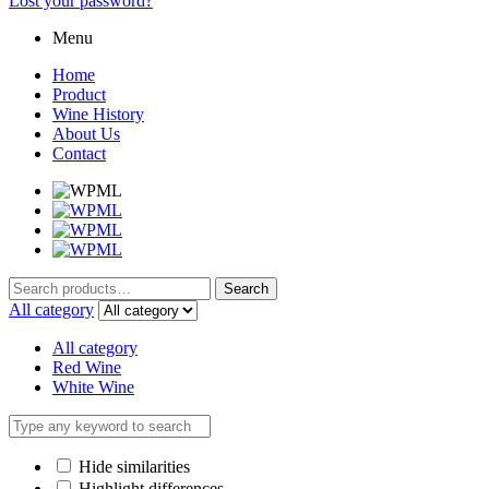
Lost your password?
Menu
Home
Product
Wine History
About Us
Contact
Search
Search
for:
All category
All category
Red Wine
White Wine
Hide similarities
Highlight differences