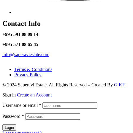
Contact Info
+995 591 08 09 14
+995 571 08 65 45
info@saperaviestate.com
Terms & Conditions
Privacy Policy
© 2024 Saperavi Estate. All Rights Reserved – Created By
G.KH
Sign in
Create an Account
Username or email
*
Password
*
Login