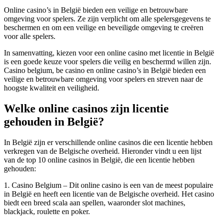
Online casino’s in België bieden een veilige en betrouwbare
omgeving voor spelers. Ze zijn verplicht om alle spelersgegevens te
beschermen en om een veilige en beveiligde omgeving te creëren
voor alle spelers.
In samenvatting, kiezen voor een online casino met licentie in België
is een goede keuze voor spelers die veilig en beschermd willen zijn.
Casino belgium, be casino en online casino’s in België bieden een
veilige en betrouwbare omgeving voor spelers en streven naar de
hoogste kwaliteit en veiligheid.
Welke online casinos zijn licentie
gehouden in België?
In België zijn er verschillende online casinos die een licentie hebben
verkregen van de Belgische overheid. Hieronder vindt u een lijst
van de top 10 online casinos in België, die een licentie hebben
gehouden:
1. Casino Belgium – Dit online casino is een van de meest populaire
in België en heeft een licentie van de Belgische overheid. Het casino
biedt een breed scala aan spellen, waaronder slot machines,
blackjack, roulette en poker.