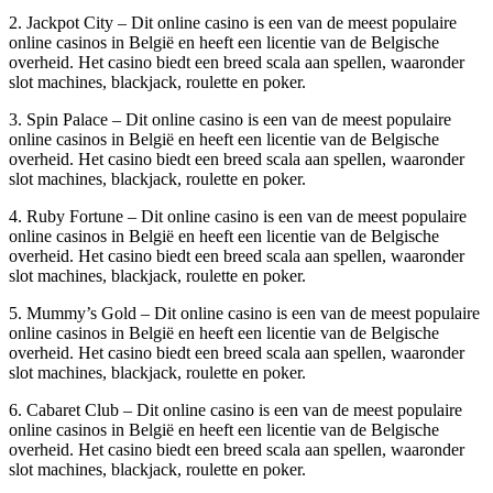
2. Jackpot City – Dit online casino is een van de meest populaire
online casinos in België en heeft een licentie van de Belgische
overheid. Het casino biedt een breed scala aan spellen, waaronder
slot machines, blackjack, roulette en poker.
3. Spin Palace – Dit online casino is een van de meest populaire
online casinos in België en heeft een licentie van de Belgische
overheid. Het casino biedt een breed scala aan spellen, waaronder
slot machines, blackjack, roulette en poker.
4. Ruby Fortune – Dit online casino is een van de meest populaire
online casinos in België en heeft een licentie van de Belgische
overheid. Het casino biedt een breed scala aan spellen, waaronder
slot machines, blackjack, roulette en poker.
5. Mummy’s Gold – Dit online casino is een van de meest populaire
online casinos in België en heeft een licentie van de Belgische
overheid. Het casino biedt een breed scala aan spellen, waaronder
slot machines, blackjack, roulette en poker.
6. Cabaret Club – Dit online casino is een van de meest populaire
online casinos in België en heeft een licentie van de Belgische
overheid. Het casino biedt een breed scala aan spellen, waaronder
slot machines, blackjack, roulette en poker.