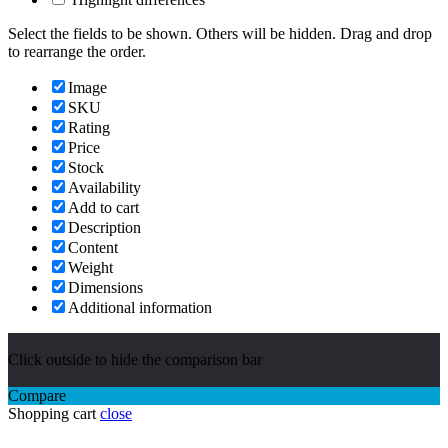
Select the fields to be shown. Others will be hidden. Drag and drop
to rearrange the order.
Image
SKU
Rating
Price
Stock
Availability
Add to cart
Description
Content
Weight
Dimensions
Additional information
Click outside to hide the comparison bar
Compare
Shopping cart
close