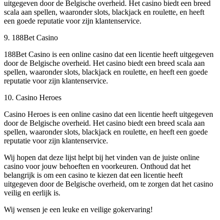
uitgegeven door de Belgische overheid. Het casino biedt een breed
scala aan spellen, waaronder slots, blackjack en roulette, en heeft
een goede reputatie voor zijn klantenservice.
9. 188Bet Casino
188Bet Casino is een online casino dat een licentie heeft uitgegeven
door de Belgische overheid. Het casino biedt een breed scala aan
spellen, waaronder slots, blackjack en roulette, en heeft een goede
reputatie voor zijn klantenservice.
10. Casino Heroes
Casino Heroes is een online casino dat een licentie heeft uitgegeven
door de Belgische overheid. Het casino biedt een breed scala aan
spellen, waaronder slots, blackjack en roulette, en heeft een goede
reputatie voor zijn klantenservice.
Wij hopen dat deze lijst helpt bij het vinden van de juiste online
casino voor jouw behoeften en voorkeuren. Onthoud dat het
belangrijk is om een casino te kiezen dat een licentie heeft
uitgegeven door de Belgische overheid, om te zorgen dat het casino
veilig en eerlijk is.
Wij wensen je een leuke en veilige gokervaring!