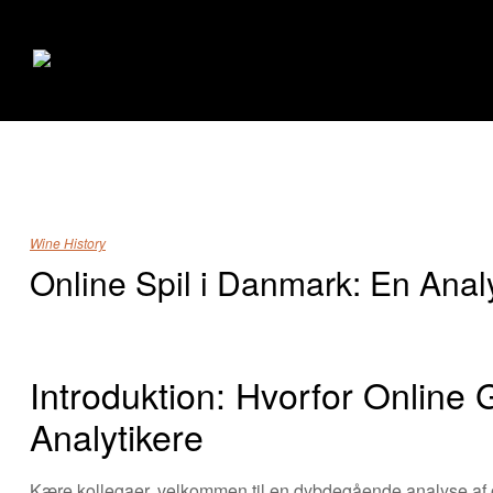
Home 
Wine History
Online Spil i Danmark: En Anal
Introduktion: Hvorfor Online G
Analytikere
Kære kollegaer, velkommen til en dybdegående analyse af o