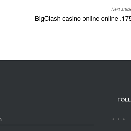
Next articl
BigClash casino online online 
FOL