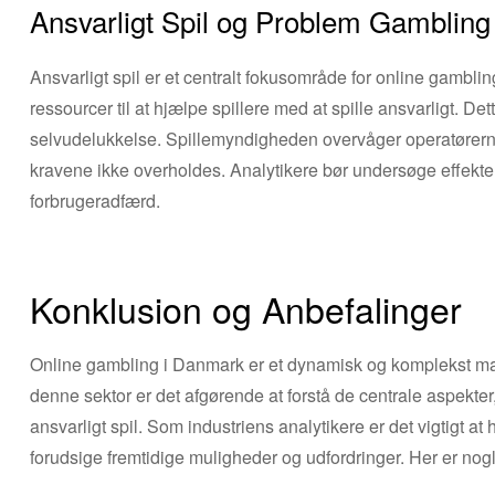
Ansvarligt Spil og Problem Gambling
Ansvarligt spil er et centralt fokusområde for online gambling
ressourcer til at hjælpe spillere med at spille ansvarligt. D
selvudelukkelse. Spillemyndigheden overvåger operatørernes
kravene ikke overholdes. Analytikere bør undersøge effekten a
forbrugeradfærd.
Konklusion og Anbefalinger
Online gambling i Danmark er et dynamisk og komplekst mark
denne sektor er det afgørende at forstå de centrale aspekte
ansvarligt spil. Som industriens analytikere er det vigtigt at
forudsige fremtidige muligheder og udfordringer. Her er nogl