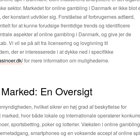
ke sektor. Markedet for online gambling i Danmark er ikke blot 
, der konstant udvikler sig. Forståelse af forbrugernes adfærd,
ielt for at kunne forudsige fremtidige trends og identificere
entrale aspekter af online gambling i Danmark, og give jer de
. Vi vil se på alt fra licensering og lovgivning til
em, der er interesserede i at dykke ned i specifikke
asinoer.dk/
for mere information om mulighederne.
Marked: En Oversigt
myndigheden, hvilket sikrer en høj grad af beskyttelse for
lt marked, hvor både lokale og internationale operatører konkurre
noer, sportsbetting, poker og lotterier. Væksten i online gambling
nternetadgang, smartphones og en voksende accept af online sp