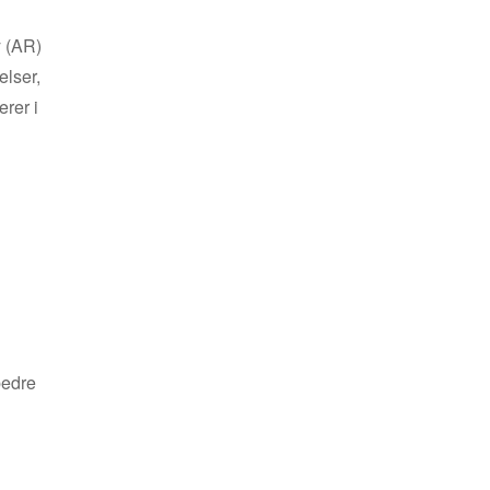
y (AR)
elser,
erer i
bedre