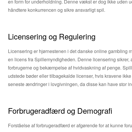
en form for underholdning. Denne vækst er dog ikke uden udf
håndtere konkurrencen og sikre ansvarligt spil.
Licensering og Regulering
Licensering er hjørnestenen i det danske online gambling ma
en licens fra Spillemyndigheden. Denne licensering sikrer, at
forbrugerne og bekæmpelse af hvidvaskning af penge. Spil
udstede bøder eller tilbagekalde licenser, hvis kravene ikke 
seneste ændringer i lovgivningen, da disse kan have stor i
Forbrugeradfærd og Demografi
Forståelse af forbrugeradfærd er afgørende for at kunne fo