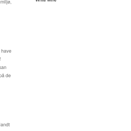
miljø,
l have
f
kan
 på de
landt