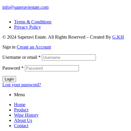
info@saperaviestate.com
Terms & Conditions
Privacy Policy
© 2024 Saperavi Estate. All Rights Reserved – Created By
G.KH
Sign in
Create an Account
Username or email
*
Password
*
Login
Lost your password?
Menu
Home
Product
Wine History
About Us
Contact