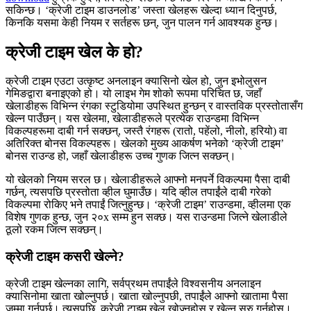
सकिन्छ। ‘क्रेजी टाइम डाउनलोड’ जस्ता खेलहरू खेल्दा ध्यान दिनुपर्छ,
किनकि यसमा केही नियम र सर्तहरू छन्, जुन पालन गर्न आवश्यक हुन्छ।
क्रेजी टाइम खेल के हो?
क्रेजी टाइम एउटा उत्कृष्ट अनलाइन क्यासिनो खेल हो, जुन इभोलुसन
गेमिङद्वारा बनाइएको हो। यो लाइभ गेम शोको रूपमा परिचित छ, जहाँ
खेलाडीहरू विभिन्न रंगका स्टुडियोमा उपस्थित हुन्छन् र वास्तविक प्रस्तोतासँग
खेल्न पाउँछन्। यस खेलमा, खेलाडीहरूले प्रत्येक राउन्डमा विभिन्न
विकल्पहरूमा दाबी गर्न सक्छन्, जस्तै रंगहरू (रातो, पहेंलो, नीलो, हरियो) वा
अतिरिक्त बोनस विकल्पहरू। खेलको मुख्य आकर्षण भनेको ‘क्रेजी टाइम’
बोनस राउन्ड हो, जहाँ खेलाडीहरू उच्च गुणक जित्न सक्छन्।
यो खेलको नियम सरल छ। खेलाडीहरूले आफ्नो मनपर्ने विकल्पमा पैसा दाबी
गर्छन्, त्यसपछि प्रस्तोता व्हील घुमाउँछ। यदि व्हील तपाईंले दाबी गरेको
विकल्पमा रोकिए भने तपाईं जित्नुहुन्छ। ‘क्रेजी टाइम’ राउन्डमा, व्हीलमा एक
विशेष गुणक हुन्छ, जुन २०x सम्म हुन सक्छ। यस राउन्डमा जित्ने खेलाडीले
ठूलो रकम जित्न सक्छन्।
क्रेजी टाइम कसरी खेल्ने?
क्रेजी टाइम खेल्नका लागि, सर्वप्रथम तपाईंले विश्वसनीय अनलाइन
क्यासिनोमा खाता खोल्नुपर्छ। खाता खोल्नुपछी, तपाईंले आफ्नो खातामा पैसा
जम्मा गर्नुपर्छ। त्यसपछि, क्रेजी टाइम खेल खोज्नुहोस् र खेल्न सुरु गर्नुहोस्।