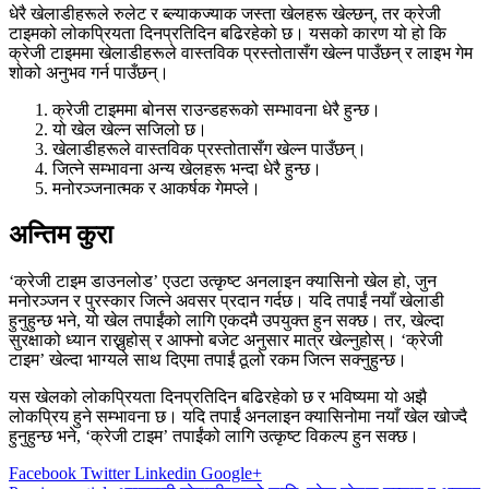
धेरै खेलाडीहरूले रुलेट र ब्ल्याकज्याक जस्ता खेलहरू खेल्छन्, तर क्रेजी
टाइमको लोकप्रियता दिनप्रतिदिन बढिरहेको छ। यसको कारण यो हो कि
क्रेजी टाइममा खेलाडीहरूले वास्तविक प्रस्तोतासँग खेल्न पाउँछन् र लाइभ गेम
शोको अनुभव गर्न पाउँछन्।
क्रेजी टाइममा बोनस राउन्डहरूको सम्भावना धेरै हुन्छ।
यो खेल खेल्न सजिलो छ।
खेलाडीहरूले वास्तविक प्रस्तोतासँग खेल्न पाउँछन्।
जित्ने सम्भावना अन्य खेलहरू भन्दा धेरै हुन्छ।
मनोरञ्जनात्मक र आकर्षक गेमप्ले।
अन्तिम कुरा
‘क्रेजी टाइम डाउनलोड’ एउटा उत्कृष्ट अनलाइन क्यासिनो खेल हो, जुन
मनोरञ्जन र पुरस्कार जित्ने अवसर प्रदान गर्दछ। यदि तपाईं नयाँ खेलाडी
हुनुहुन्छ भने, यो खेल तपाईंको लागि एकदमै उपयुक्त हुन सक्छ। तर, खेल्दा
सुरक्षाको ध्यान राख्नुहोस् र आफ्नो बजेट अनुसार मात्र खेल्नुहोस्। ‘क्रेजी
टाइम’ खेल्दा भाग्यले साथ दिएमा तपाईं ठूलो रकम जित्न सक्नुहुन्छ।
यस खेलको लोकप्रियता दिनप्रतिदिन बढिरहेको छ र भविष्यमा यो अझै
लोकप्रिय हुने सम्भावना छ। यदि तपाईं अनलाइन क्यासिनोमा नयाँ खेल खोज्दै
हुनुहुन्छ भने, ‘क्रेजी टाइम’ तपाईंको लागि उत्कृष्ट विकल्प हुन सक्छ।
Facebook
Twitter
Linkedin
Google+