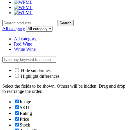
Search
Search
for:
All category
All category
Red Wine
White Wine
Hide similarities
Highlight differences
Select the fields to be shown. Others will be hidden. Drag and drop
to rearrange the order.
Image
SKU
Rating
Price
Stock