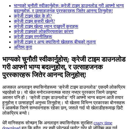
भाग्यको चुनौती स्वीकार्नुहोस्: क्रेजी टाइम डाउनलोड गरी आफ्नो भाग्य
बदल्नुहोस्, र उत्साहजनक पुरस्कारहरू जितेर आनन्द लिनुहोस्!
क्रेजी टाइम खेल के हो?
क्रेजी टाइम कसरी खेल्ने?
क्रेजी टाइम खेल्दा ध्यान राख्नुपर्ने कुराहरू
क्रेजी टाइमको लोकप्रियताका कारण
क्रेजी टाइम रणनीतिहरू
क्रेजी टाइम र अन्य क्यासिनो खेलहरू बीचको तुलना
अन्तिम कुरा
भाग्यको चुनौती स्वीकार्नुहोस्: क्रेजी टाइम डाउनलोड
गरी आफ्नो भाग्य बदल्नुहोस्, र उत्साहजनक
पुरस्कारहरू जितेर आनन्द लिनुहोस्!
आजकल अनलाइन क्यासिनोहरूमा ‘क्रेजी टाइम डाउनलोड’ एकदमै लोकप्रिय
भइरहेको छ। यो खेल मनोरञ्जनात्मक मात्र नभएर पुरस्कार जित्ने उत्कृष्ट
अवसर पनि हो। ‘क्रेजी टाइम डाउनलोड’ गरि आफ्नो भाग्य बदल्न आजै तयार
हुनुहोस् र उत्साहपूर्ण अनुभव लिनुहोस्। यो खेलमा विभिन्न प्रकारका बोनसहरू
र आकर्षक जित्ने सम्भावनाहरू रहेका छन्, जसले गर्दा यो खेलाडीहरूमाझ छिटै
लोकप्रिय बन्यो।
धेरै मानिसहरू सोच्छन् कि अनलाइन क्यासिनोहरू सुरक्षित
crazy time
download
हुन् कि हुदैन, तर सही प्लेटफर्म छनोट गरेर यो जोखिम कम गर्न