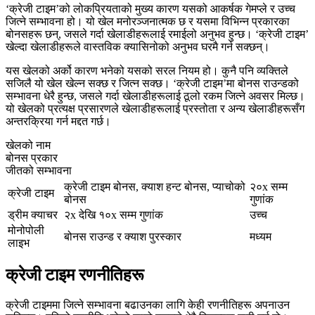
‘क्रेजी टाइम’को लोकप्रियताको मुख्य कारण यसको आकर्षक गेमप्ले र उच्च
जित्ने सम्भावना हो। यो खेल मनोरञ्जनात्मक छ र यसमा विभिन्न प्रकारका
बोनसहरू छन्, जसले गर्दा खेलाडीहरूलाई रमाईलो अनुभव हुन्छ। ‘क्रेजी टाइम’
खेल्दा खेलाडीहरूले वास्तविक क्यासिनोको अनुभव घरमै गर्न सक्छन्।
यस खेलको अर्को कारण भनेको यसको सरल नियम हो। कुनै पनि व्यक्तिले
सजिलै यो खेल खेल्न सक्छ र जित्न सक्छ। ‘क्रेजी टाइम’मा बोनस राउन्डको
सम्भावना धेरै हुन्छ, जसले गर्दा खेलाडीहरूलाई ठूलो रकम जित्ने अवसर मिल्छ।
यो खेलको प्रत्यक्ष प्रसारणले खेलाडीहरूलाई प्रस्तोता र अन्य खेलाडीहरूसँग
अन्तरक्रिया गर्न मद्दत गर्छ।
खेलको नाम
बोनस प्रकार
जीतको सम्भावना
क्रेजी टाइम बोनस, क्याश हन्ट बोनस, प्याचोको
२०x सम्म
क्रेजी टाइम
बोनस
गुणांक
ड्रीम क्याचर
२x देखि १०x सम्म गुणांक
उच्च
मोनोपोली
बोनस राउन्ड र क्याश पुरस्कार
मध्यम
लाइभ
क्रेजी टाइम रणनीतिहरू
क्रेजी टाइममा जित्ने सम्भावना बढाउनका लागि केही रणनीतिहरू अपनाउन