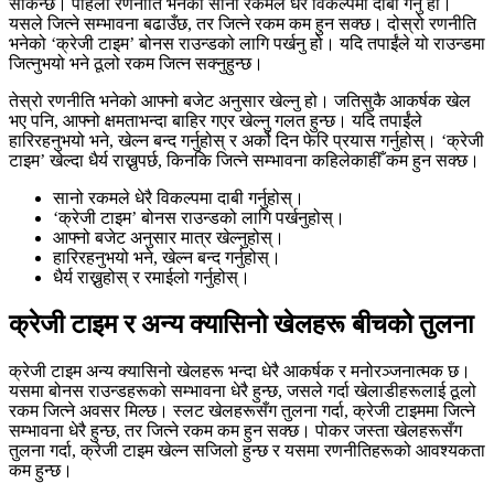
सकिन्छ। पहिलो रणनीति भनेको सानो रकमले धेरै विकल्पमा दाबी गर्नु हो।
यसले जित्ने सम्भावना बढाउँछ, तर जित्ने रकम कम हुन सक्छ। दोस्रो रणनीति
भनेको ‘क्रेजी टाइम’ बोनस राउन्डको लागि पर्खनु हो। यदि तपाईंले यो राउन्डमा
जित्नुभयो भने ठूलो रकम जित्न सक्नुहुन्छ।
तेस्रो रणनीति भनेको आफ्नो बजेट अनुसार खेल्नु हो। जतिसुकै आकर्षक खेल
भए पनि, आफ्नो क्षमताभन्दा बाहिर गएर खेल्नु गलत हुन्छ। यदि तपाईंले
हारिरहनुभयो भने, खेल्न बन्द गर्नुहोस् र अर्को दिन फेरि प्रयास गर्नुहोस्। ‘क्रेजी
टाइम’ खेल्दा धैर्य राख्नुपर्छ, किनकि जित्ने सम्भावना कहिलेकाहीँ कम हुन सक्छ।
सानो रकमले धेरै विकल्पमा दाबी गर्नुहोस्।
‘क्रेजी टाइम’ बोनस राउन्डको लागि पर्खनुहोस्।
आफ्नो बजेट अनुसार मात्र खेल्नुहोस्।
हारिरहनुभयो भने, खेल्न बन्द गर्नुहोस्।
धैर्य राख्नुहोस् र रमाईलो गर्नुहोस्।
क्रेजी टाइम र अन्य क्यासिनो खेलहरू बीचको तुलना
क्रेजी टाइम अन्य क्यासिनो खेलहरू भन्दा धेरै आकर्षक र मनोरञ्जनात्मक छ।
यसमा बोनस राउन्डहरूको सम्भावना धेरै हुन्छ, जसले गर्दा खेलाडीहरूलाई ठूलो
रकम जित्ने अवसर मिल्छ। स्लट खेलहरूसँग तुलना गर्दा, क्रेजी टाइममा जित्ने
सम्भावना धेरै हुन्छ, तर जित्ने रकम कम हुन सक्छ। पोकर जस्ता खेलहरूसँग
तुलना गर्दा, क्रेजी टाइम खेल्न सजिलो हुन्छ र यसमा रणनीतिहरूको आवश्यकता
कम हुन्छ।