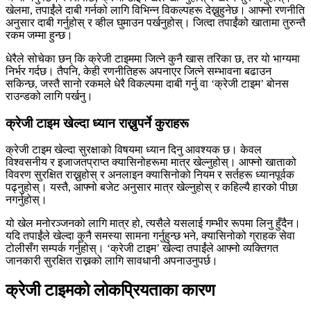
खेलमा, तपाईंले दाबी गर्नको लागि विभिन्न विकल्पहरू देख्नुहुनेछ। आफ्नो रणनीति
अनुसार दाबी गर्नुहोस् र व्हील घुमाउन पर्खनुहोस्। जित्दा तपाईंको खातामा तुरुन्तै
रकम जम्मा हुन्छ।
धेरैले सोचेका छन् कि क्रेजी टाइममा जित्ने कुनै खास तरिका छ, तर यो भाग्यमा
निर्भर गर्दछ। तैपनि, केही रणनीतिहरू अपनाएर जित्ने सम्भावना बढाउन
सकिन्छ, जस्तै सानो रकमले धेरै विकल्पमा दाबी गर्नु वा ‘क्रेजी टाइम’ बोनस
राउन्डको लागि पर्खनु।
क्रेजी टाइम खेल्दा ध्यान राख्नुपर्ने कुराहरू
क्रेजी टाइम खेल्दा सुरक्षाको विषयमा ध्यान दिनु आवश्यक छ। केवल
विश्वसनीय र इजाजतप्राप्त क्यासिनोहरूमा मात्र खेल्नुहोस्। आफ्नो खाताको
विवरण सुरक्षित राख्नुहोस् र अनलाइन क्यासिनोको नियम र सर्तहरू ध्यानपूर्वक
पढ्नुहोस्। यस्तै, आफ्नो बजेट अनुसार मात्र खेल्नुहोस् र कहिल्यै हारको पीछा
नगर्नुहोस्।
यो खेल मनोरञ्जनको लागि मात्र हो, त्यसैले यसलाई गम्भीर रूपमा लिनु हुँदैन।
यदि तपाईंले खेल्दा कुनै समस्या सामना गर्नुहुन्छ भने, क्यासिनोको ग्राहक सेवा
टोलीसँग सम्पर्क गर्नुहोस्। ‘क्रेजी टाइम’ खेल्दा तपाईंले आफ्नो व्यक्तिगत
जानकारी सुरक्षित राख्नको लागि सावधानी अपनाउनुपर्छ।
क्रेजी टाइमको लोकप्रियताका कारण