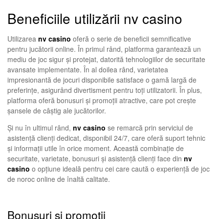
Beneficiile utilizării nv casino
Utilizarea
nv casino
oferă o serie de beneficii semnificative
pentru jucătorii online. În primul rând, platforma garantează un
mediu de joc sigur și protejat, datorită tehnologiilor de securitate
avansate implementate. În al doilea rând, varietatea
impresionantă de jocuri disponibile satisface o gamă largă de
preferințe, asigurând divertisment pentru toți utilizatorii. În plus,
platforma oferă bonusuri și promoții atractive, care pot crește
șansele de câștig ale jucătorilor.
Și nu în ultimul rând,
nv casino
se remarcă prin serviciul de
asistență clienți dedicat, disponibil 24/7, care oferă suport tehnic
și informații utile în orice moment. Această combinație de
securitate, varietate, bonusuri și asistență clienți face din
nv
casino
o opțiune ideală pentru cei care caută o experiență de joc
de noroc online de înaltă calitate.
Bonusuri și promoții