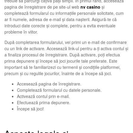
trebuie să parcurgi câțiva pași simpli. În primul rând, accesează
pagina de înregistrare de pe site-ul web
nv casino
și
completează formularul cu informațiile personale solicitate, cum
ar fi numele, adresa de e-mail și data nașterii. Asigură-te că
introduci date corecte și complete, pentru a evita eventuale
probleme în viitor.
După completarea formularului, vei primi un e-mail de confirmare
cu un link de activare. Accesează link-ul pentru a-ți activa contul și
a finaliza procesul de înregistrare. După activare, poți efectua
prima depunere și începe să joci jocurile tale preferate. Este
important să te familiarizezi cu termenii și condițiile platformei,
precum și cu regulile jocurilor, înainte de a începe să joci.
Accesează pagina de înregistrare.
Completează formularul cu datele personale.
Activează contul prin e-mail.
Efectuează prima depunere.
Începe să joci!