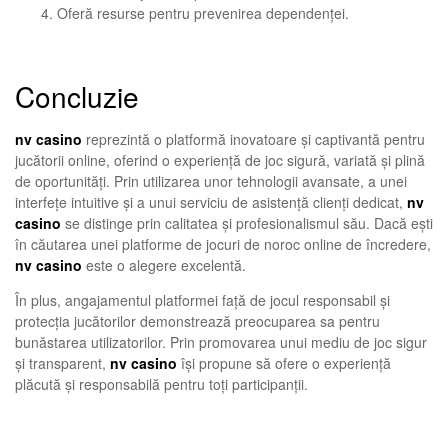
Oferă resurse pentru prevenirea dependenței.
Concluzie
nv casino
reprezintă o platformă inovatoare și captivantă pentru
jucătorii online, oferind o experiență de joc sigură, variată și plină
de oportunități. Prin utilizarea unor tehnologii avansate, a unei
interfețe intuitive și a unui serviciu de asistență clienți dedicat,
nv
casino
se distinge prin calitatea și profesionalismul său. Dacă ești
în căutarea unei platforme de jocuri de noroc online de încredere,
nv casino
este o alegere excelentă.
În plus, angajamentul platformei față de jocul responsabil și
protecția jucătorilor demonstrează preocuparea sa pentru
bunăstarea utilizatorilor. Prin promovarea unui mediu de joc sigur
și transparent,
nv casino
își propune să ofere o experiență
plăcută și responsabilă pentru toți participanții.