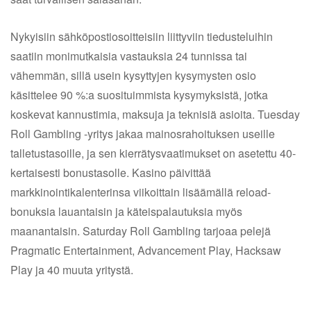
Nykyisiin sähköpostiosoitteisiin liittyviin tiedusteluihin
saatiin monimutkaisia ​​vastauksia 24 tunnissa tai
vähemmän, sillä usein kysyttyjen kysymysten osio
käsittelee 90 %:a suosituimmista kysymyksistä, jotka
koskevat kannustimia, maksuja ja teknisiä asioita. Tuesday
Roll Gambling -yritys jakaa mainosrahoituksen useille
talletustasoille, ja sen kierrätysvaatimukset on asetettu 40-
kertaisesti bonustasolle. Kasino päivittää
markkinointikalenterinsa viikoittain lisäämällä reload-
bonuksia lauantaisin ja käteispalautuksia myös
maanantaisin. Saturday Roll Gambling tarjoaa pelejä
Pragmatic Entertainment, Advancement Play, Hacksaw
Play ja 40 muuta yritystä.