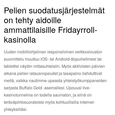
Pelien suodatusjärjestelmät
on tehty aidoille
ammattilaisille Fridayrroll-
kasinolla
Uuden mobiiliohjelman responsiivinen verkkosivuston
suunnittelu muuttuu iOS- tai Android-älypuhelimesi tai
tablettisi näytön mittasuhteisiin. Myös aktiivisten päivien
aikana pelien latausnopeudet ja tasapaino ilahduttivat
meitä, vaikka nautimme upeasta yhteistyökumppaneiden
sarjasta Buffalo Gold -asemallesi. Upouusi live-
kasinotunnelma on todella saumaton, ja siinä on
teräväpiirtosuoratoisto myös kohtuullisilla internet-
yhteyksilläsi.