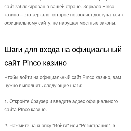
сайт заблокирован в вашей стране. Зеркало Pinco
казино – это зеркало, которое позволяет доступаться к
официальному сайту, не нарушая местные законы.
Шаги для входа на официальный
сайт Pinco казино
Чтобы войти на официальный сайт Pinco казино, вам
нужно выполнить следующие шаги:
1. Откройте браузер и введите адрес официального
сайта Pinco казино.
2. Нажмите на кнопку "Войти" или "Регистрация", в