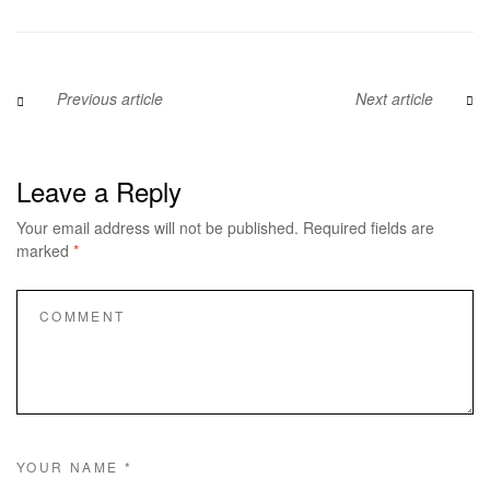
Post
navigation
Previous article
Next article
Leave a Reply
Your email address will not be published.
Required fields are
marked
*