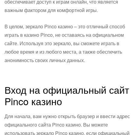
обеспечивает доступ к играм онлайн, что является
важным фактором для комфортной игры.
В целом, зеркало Pinco казино – это отличный способ
играть в казино Pinco, не оставаясь на официальном
сайте. Используя это зеркало, вы сможете играть в
любое время и из любого места, а также обеспечить
анонимность своих личных данных.
Вход на официальный сайт
Pinco казино
Для начала, вам нужно открыть браузер и ввести адрес
официального сайта Pinco казино. Вы можете
использовать зеркало Pinco казино, если официальный