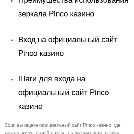
зеркала Pinco казино
Вход на официальный сайт
Pinco казино
Шаги для входа на
официальный сайт Pinco
казино
Если вы ищете официальный сайт Pinco казино, где
можно играть онлайн, то вы на правом пути. В этом