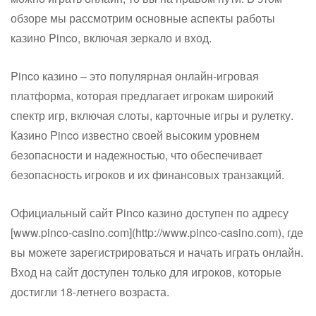
обзоре мы рассмотрим основные аспекты работы
казино Pinco, включая зеркало и вход.
Pinco казино – это популярная онлайн-игровая
платформа, которая предлагает игрокам широкий
спектр игр, включая слоты, карточные игры и рулетку.
Казино Pinco известно своей высоким уровнем
безопасности и надежностью, что обеспечивает
безопасность игроков и их финансовых транзакций.
Официальный сайт Pinco казино доступен по адресу
[www.pinco-casino.com](http://www.pinco-casino.com), где
вы можете зарегистрироваться и начать играть онлайн.
Вход на сайт доступен только для игроков, которые
достигли 18-летнего возраста.