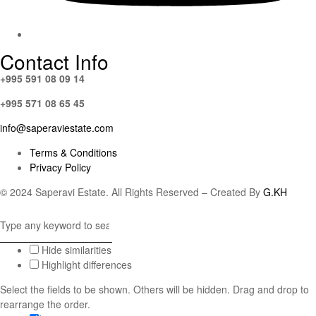
Contact Info
+995 591 08 09 14
+995 571 08 65 45
info@saperaviestate.com
Terms & Conditions
Privacy Policy
© 2024 Saperavi Estate. All Rights Reserved – Created By
G.KH
Hide similarities
Highlight differences
Select the fields to be shown. Others will be hidden. Drag and drop to
rearrange the order.