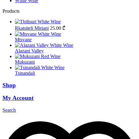
White Wine
Products
Rkatsiteli Miriani
25.00
₾
Mtsvane
Alazani Valley
Mukuzani
Tsinandali
Shop
My Account
Search