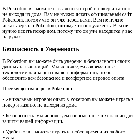
В Pokerdom вы можете насладиться игрой в покер и казино,
не выходя из дома. Вам не нужно искать официальный сайт
Pokerdom, потому что он уже перед вами. Вам не нужно
искать зеркало Pokerdom, потому что оно уже есть. Вам не
нужно искать покер дом, потому что он уже находится у вас
на руках.
Безопасность и Уверенность
В Pokerdom вы можете быть уверены в безопасности своих
данных и транзакций. Мы используем современные
технологии для защиты вашей информации, чтобы
обеспечить вам безопасное и комфортное игровое опыта.
Преимущества игры в Pokerdom:
• Уникальный игровой опыт: в Pokerdom вы можете играть в
покер и казино, не выходя из дома.
• Безопасность: мы используем современные технологии для
защиты вашей информации.
• Удобство: вы можете играть в любое время и из любого
места.