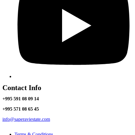
Contact Info
+995 591 08 09 14
+995 571 08 65 45
info@saperaviestate.com
Terms & Conditions