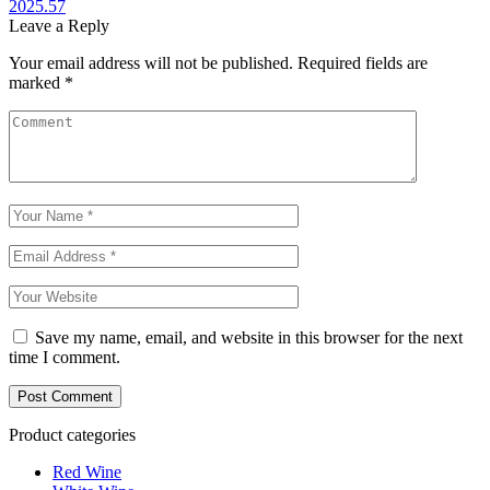
2025.57
Leave a Reply
Your email address will not be published.
Required fields are
marked
*
Save my name, email, and website in this browser for the next
time I comment.
Product categories
Red Wine