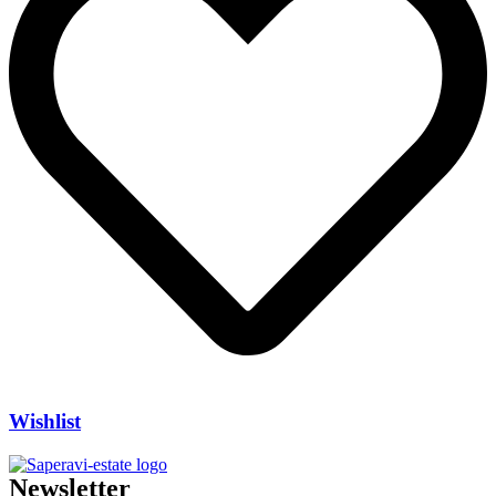
Wishlist
Newsletter