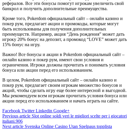
рефералов. Все эти бонусы помогут игрокам увеличить свой
банкрол и получить дополнительные преимущества.
Кроме того, Pokerdom официальный сайт – онлайн казино и
покер рум, предлагает акции и промокоды, которые могут
быть использованы для получения дополнительных
преимуществ. Например, акция “День рождения” может дать
игроку 20% бонус на депозит, а промокод “LOVE” может дать
15% бонус на игру.
Важно! Все бонусы и акции в Pokerdom официальный сайт –
онлайн казино и покер рум, имеют свои условия и
ограничения. Игроки должны прочитать и понимать условия
бонуса или акции перед его использованием.
В целом, Pokerdom официальный сайт – онлайн казино и
покер рум, предлагает своим игрокам множество бонусов и
акций, чтобы сделать игру еще более интересной и выгодной.
Мы рекомендуем всем игрокам прочитать условия бонуса или
акции перед его использованием и начать играть на сайте.
Facebook
Twitter
Linkedin
Google+
Post
Previous article
Slot online soldi veri le migliori scelte per i giocatori
italiani.906
navigation
Next article
Svenska Online Casino Utan Spelpaus topplista