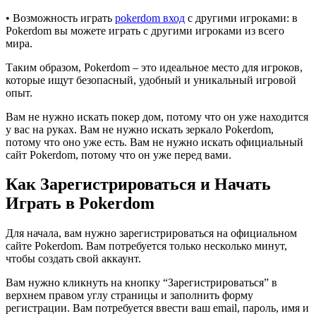
• Возможность играть
pokerdom вход
с другими игроками: в
Pokerdom вы можете играть с другими игроками из всего
мира.
Таким образом, Pokerdom – это идеальное место для игроков,
которые ищут безопасный, удобный и уникальный игровой
опыт.
Вам не нужно искать покер дом, потому что он уже находится
у вас на руках. Вам не нужно искать зеркало Pokerdom,
потому что оно уже есть. Вам не нужно искать официальный
сайт Pokerdom, потому что он уже перед вами.
Как Зарегистрироваться и Начать
Играть в Pokerdom
Для начала, вам нужно зарегистрироваться на официальном
сайте Pokerdom. Вам потребуется только несколько минут,
чтобы создать свой аккаунт.
Вам нужно кликнуть на кнопку “Зарегистрироваться” в
верхнем правом углу страницы и заполнить форму
регистрации. Вам потребуется ввести ваш email, пароль, имя и