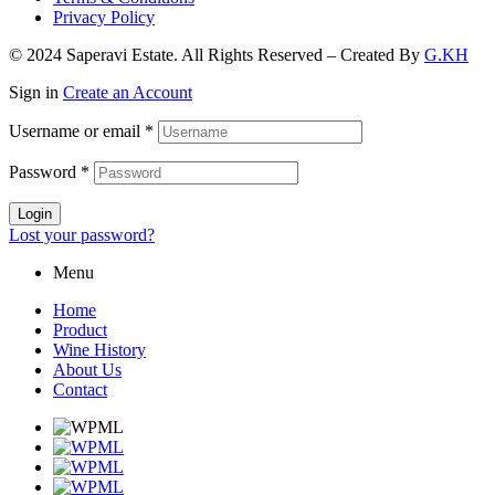
Privacy Policy
© 2024 Saperavi Estate. All Rights Reserved – Created By
G.KH
Sign in
Create an Account
Username or email
*
Password
*
Login
Lost your password?
Menu
Home
Product
Wine History
About Us
Contact