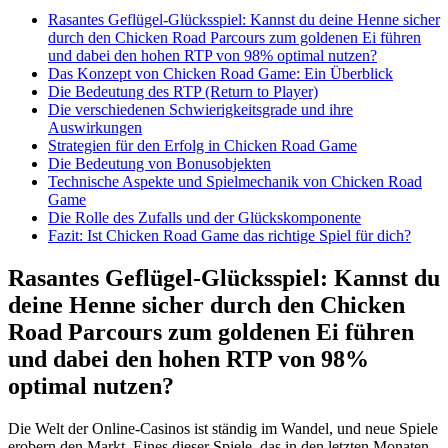
Rasantes Geflügel-Glücksspiel: Kannst du deine Henne sicher
durch den Chicken Road Parcours zum goldenen Ei führen
und dabei den hohen RTP von 98% optimal nutzen?
Das Konzept von Chicken Road Game: Ein Überblick
Die Bedeutung des RTP (Return to Player)
Die verschiedenen Schwierigkeitsgrade und ihre
Auswirkungen
Strategien für den Erfolg in Chicken Road Game
Die Bedeutung von Bonusobjekten
Technische Aspekte und Spielmechanik von Chicken Road
Game
Die Rolle des Zufalls und der Glückskomponente
Fazit: Ist Chicken Road Game das richtige Spiel für dich?
Rasantes Geflügel-Glücksspiel: Kannst du
deine Henne sicher durch den Chicken
Road Parcours zum goldenen Ei führen
und dabei den hohen RTP von 98%
optimal nutzen?
Die Welt der Online-Casinos ist ständig im Wandel, und neue Spiele
erobern den Markt. Eines dieser Spiele, das in den letzten Monaten