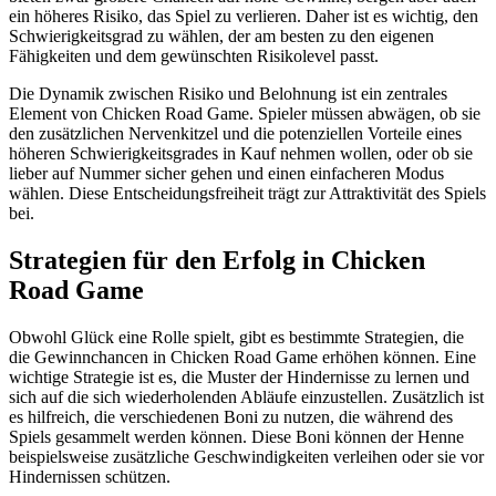
ein höheres Risiko, das Spiel zu verlieren. Daher ist es wichtig, den
Schwierigkeitsgrad zu wählen, der am besten zu den eigenen
Fähigkeiten und dem gewünschten Risikolevel passt.
Die Dynamik zwischen Risiko und Belohnung ist ein zentrales
Element von Chicken Road Game. Spieler müssen abwägen, ob sie
den zusätzlichen Nervenkitzel und die potenziellen Vorteile eines
höheren Schwierigkeitsgrades in Kauf nehmen wollen, oder ob sie
lieber auf Nummer sicher gehen und einen einfacheren Modus
wählen. Diese Entscheidungsfreiheit trägt zur Attraktivität des Spiels
bei.
Strategien für den Erfolg in Chicken
Road Game
Obwohl Glück eine Rolle spielt, gibt es bestimmte Strategien, die
die Gewinnchancen in Chicken Road Game erhöhen können. Eine
wichtige Strategie ist es, die Muster der Hindernisse zu lernen und
sich auf die sich wiederholenden Abläufe einzustellen. Zusätzlich ist
es hilfreich, die verschiedenen Boni zu nutzen, die während des
Spiels gesammelt werden können. Diese Boni können der Henne
beispielsweise zusätzliche Geschwindigkeiten verleihen oder sie vor
Hindernissen schützen.