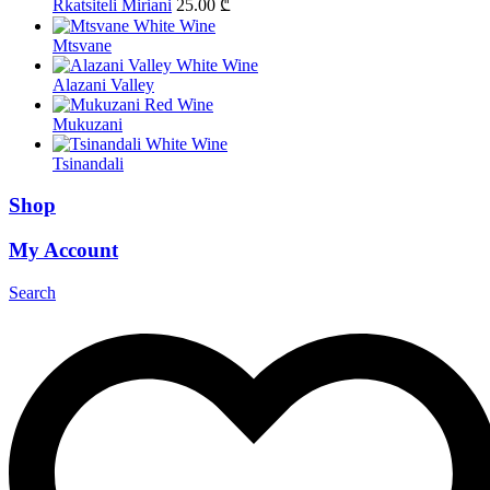
Rkatsiteli Miriani
25.00
₾
Mtsvane
Alazani Valley
Mukuzani
Tsinandali
Shop
My Account
Search