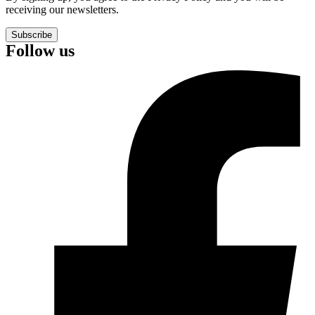
receiving our newsletters.
Subscribe
Follow us