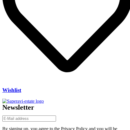
Wishlist
Newsletter
By signing up, you agree to the Privacy Policy and you will be