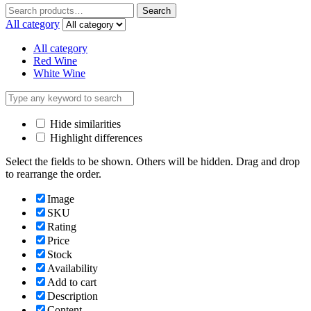
Search
Search
for:
All category
All category
Red Wine
White Wine
Hide similarities
Highlight differences
Select the fields to be shown. Others will be hidden. Drag and drop
to rearrange the order.
Image
SKU
Rating
Price
Stock
Availability
Add to cart
Description
Content