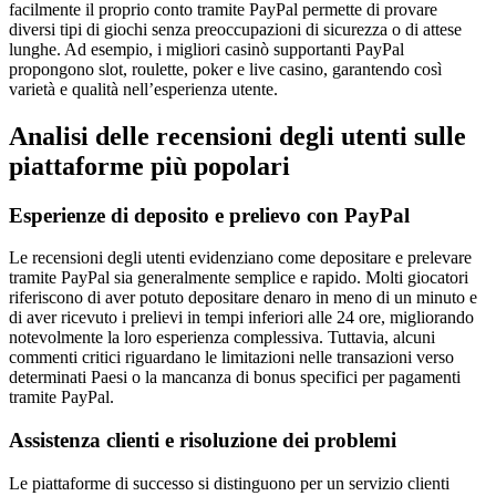
facilmente il proprio conto tramite PayPal permette di provare
diversi tipi di giochi senza preoccupazioni di sicurezza o di attese
lunghe. Ad esempio, i migliori casinò supportanti PayPal
propongono slot, roulette, poker e live casino, garantendo così
varietà e qualità nell’esperienza utente.
Analisi delle recensioni degli utenti sulle
piattaforme più popolari
Esperienze di deposito e prelievo con PayPal
Le recensioni degli utenti evidenziano come depositare e prelevare
tramite PayPal sia generalmente semplice e rapido. Molti giocatori
riferiscono di aver potuto depositare denaro in meno di un minuto e
di aver ricevuto i prelievi in tempi inferiori alle 24 ore, migliorando
notevolmente la loro esperienza complessiva. Tuttavia, alcuni
commenti critici riguardano le limitazioni nelle transazioni verso
determinati Paesi o la mancanza di bonus specifici per pagamenti
tramite PayPal.
Assistenza clienti e risoluzione dei problemi
Le piattaforme di successo si distinguono per un servizio clienti