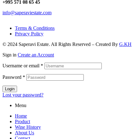
+995 571 08 65 45
info@saperaviestate.com
Terms & Conditions
Privacy Policy
© 2024 Saperavi Estate. All Rights Reserved – Created By
G.KH
Sign in
Create an Account
Username or email
*
Password
*
Login
Lost your password?
Menu
Home
Product
Wine History
About Us
Contact