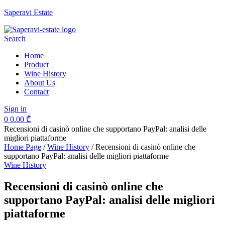
Saperavi Estate
Menu
Search
Home
Product
Wine History
About Us
Contact
Sign in
0
0.00
₾
Recensioni di casinò online che supportano PayPal: analisi delle
migliori piattaforme
Home Page
/
Wine History
/
Recensioni di casinò online che
supportano PayPal: analisi delle migliori piattaforme
Categories
Wine History
Recensioni di casinò online che
supportano PayPal: analisi delle migliori
piattaforme