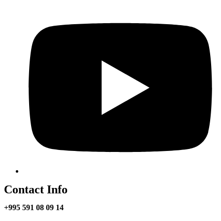
Contact Info
+995 591 08 09 14