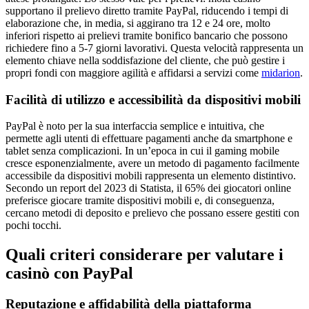
supportano il prelievo diretto tramite PayPal, riducendo i tempi di
elaborazione che, in media, si aggirano tra 12 e 24 ore, molto
inferiori rispetto ai prelievi tramite bonifico bancario che possono
richiedere fino a 5-7 giorni lavorativi. Questa velocità rappresenta un
elemento chiave nella soddisfazione del cliente, che può gestire i
propri fondi con maggiore agilità e affidarsi a servizi come
midarion
.
Facilità di utilizzo e accessibilità da dispositivi mobili
PayPal è noto per la sua interfaccia semplice e intuitiva, che
permette agli utenti di effettuare pagamenti anche da smartphone e
tablet senza complicazioni. In un’epoca in cui il gaming mobile
cresce esponenzialmente, avere un metodo di pagamento facilmente
accessibile da dispositivi mobili rappresenta un elemento distintivo.
Secondo un report del 2023 di Statista, il 65% dei giocatori online
preferisce giocare tramite dispositivi mobili e, di conseguenza,
cercano metodi di deposito e prelievo che possano essere gestiti con
pochi tocchi.
Quali criteri considerare per valutare i
casinò con PayPal
Reputazione e affidabilità della piattaforma