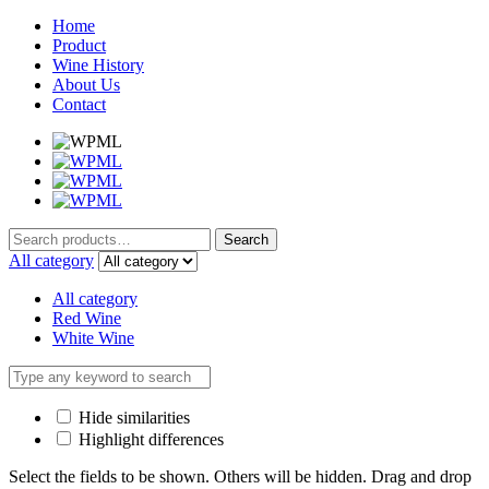
Home
Product
Wine History
About Us
Contact
Search
Search
for:
All category
All category
Red Wine
White Wine
Hide similarities
Highlight differences
Select the fields to be shown. Others will be hidden. Drag and drop