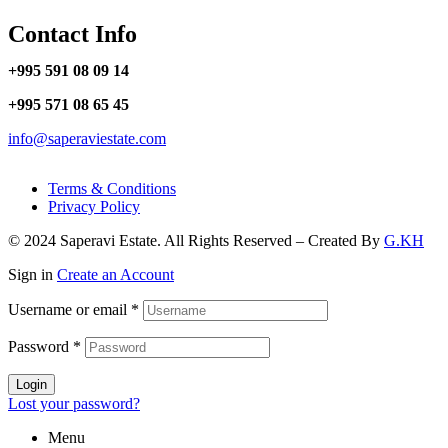
Contact Info
+995 591 08 09 14
+995 571 08 65 45
info@saperaviestate.com
Terms & Conditions
Privacy Policy
© 2024 Saperavi Estate. All Rights Reserved – Created By
G.KH
Sign in
Create an Account
Username or email
*
Password
*
Login
Lost your password?
Menu