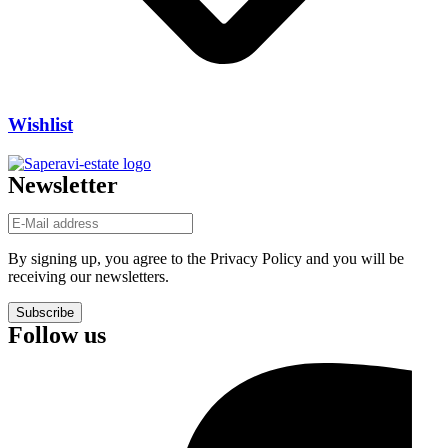
Wishlist
Newsletter
By signing up, you agree to the Privacy Policy and you will be
receiving our newsletters.
Subscribe
Follow us