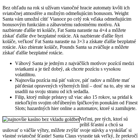
Bez ohľadu na rok si užívam vianočné hracie automaty kvôli ich
sviatočnej atmosfére a možným odmeňujúcim bonusom. Weight
Santa vám umožní cítiť Vianoce po celý rok vďaka odmeňujúcim
bonusovým funkciám a zábavnému radostnému motívu. Ak
nazbierate ďalšie tri koláče, Fat Santa narastie na 4×4 a môžete
získať ďalšie dve bezplatné rotácie. Ak nazbierate ďalšie štyri
koláče, veľkosť Fat Santa narastie na 3×3 a získate ďalšie bezplatné
rotácie. Ako zbierate koláče, Pounds Santa sa zväčšuje a môžete
získať ďalšie bezplatné rotácie.
Váhový Santa je jedným z najväčších motívov pozícií medzi
sviatkami a je tiež dobrý, ak chcete pozíciu s vysokou
volatilitou.
Najnovšia pozícia má päť valcov, päť radov a môžete mať
päťdesiat opravených výherných línií – dosť na to, aby ste sa
usadili na svoju stranu od ich sedadla.
Filip, ktorý miluje prístavy už viac ako 15 rokov, sa pridal k
niekoľkým svojim obľúbeným špičkovým ponukám od Finest
Slots; hazardných hier online a automatov, ktoré si zamilujete.
Veľmi, pre tých, ktorí sú
príliš šťastní a chcú sa
usilovať o väčšie výhry, môžete zvýšiť svoje stávky a vyskúšať si
vlastné sviatočné šťastie! Santa Claus vyrastie tak veľký, že prekročí