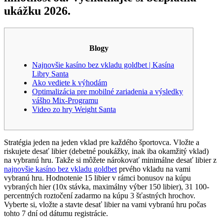
ukážku 2026.
Blogy
Najnovšie kasíno bez vkladu goldbet | Kasína
Libry Santa
Ako vediete k výhodám
Optimalizácia pre mobilné zariadenia a výsledky
vášho Mix-Programu
Video zo hry Weight Santa
Stratégia jeden na jeden vklad pre každého športovca. Vložte a
riskujete desať libier (debetné poukážky, inak iba okamžitý vklad)
na vybranú hru. Takže si môžete nárokovať minimálne desať libier z
najnovšie kasíno bez vkladu goldbet
prvého vkladu na vami
vybranú hru. Hodnotenie 15 libier v rámci bonusov na kúpu
vybraných hier (10x stávka, maximálny výber 150 libier), 31 100-
percentných roztočení zadarmo na kúpu 3 šťastných hrochov.
Vyberte si, vložte a stavte desať libier na vami vybranú hru počas
tohto 7 dní od dátumu registrácie.