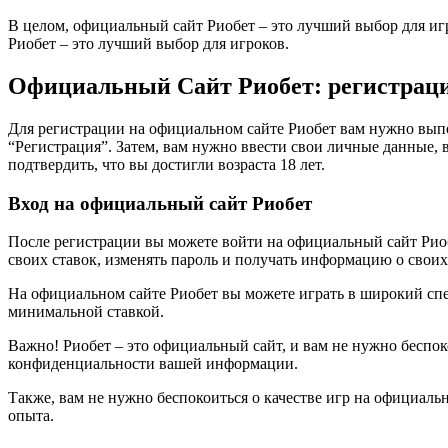
В целом, официальный сайт Риобет – это лучший выбор для иг
Риобет – это лучший выбор для игроков.
Официальный Сайт Риобет: регистраци
Для регистрации на официальном сайте Риобет вам нужно выпо
“Регистрация”. Затем, вам нужно ввести свои личные данные, 
подтвердить, что вы достигли возраста 18 лет.
Вход на официальный сайт Риобет
После регистрации вы можете войти на официальный сайт Риобе
своих ставок, изменять пароль и получать информацию о своих
На официальном сайте Риобет вы можете играть в широкий спект
минимальной ставкой.
Важно! Риобет – это официальный сайт, и вам не нужно беспок
конфиденциальности вашей информации.
Также, вам не нужно беспокоиться о качестве игр на официаль
опыта.