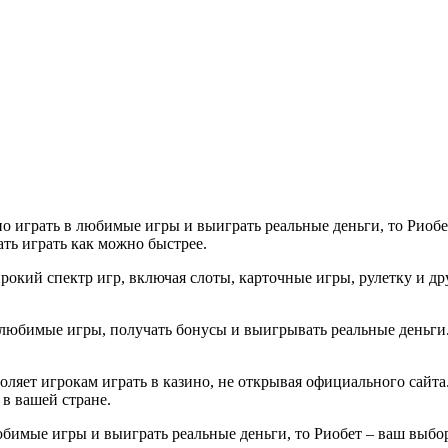
о играть в любимые игры и выиграть реальные деньги, то Риобет
ать играть как можно быстрее.
ирокий спектр игр, включая слоты, карточные игры, рулетку и д
в любимые игры, получать бонусы и выигрывать реальные деньги
воляет игрокам играть в казино, не открывая официального сайта
в вашей стране.
юбимые игры и выиграть реальные деньги, то Риобет – ваш выбо