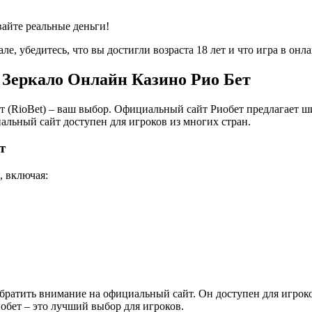
вайте реальные деньги!
е, убедитесь, что вы достигли возраста 18 лет и что игра в онл
 Зеркало Онлайн Казино Рио Бет
т (RioBet) – ваш выбор. Официальный сайт Риобет предлагает ш
иальный сайт доступен для игроков из многих стран.
т
 включая:
 обратить внимание на официальный сайт. Он доступен для игрок
обет – это лучший выбор для игроков.