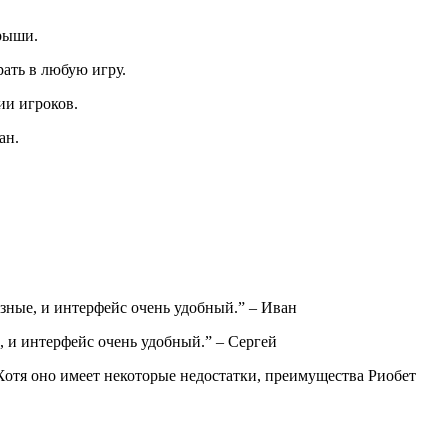
грыши.
рать в любую игру.
ии игроков.
ан.
разные, и интерфейс очень удобный.” – Иван
е, и интерфейс очень удобный.” – Сергей
 Хотя оно имеет некоторые недостатки, преимущества Риобет