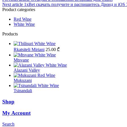
Post
Next article
1xBet скачать получите и распишитесь Дроид и iOS
navigation
Product categories
Red Wine
White Wine
Products
Rkatsiteli Miriani
25.00
₾
Mtsvane
Alazani Valley
Mukuzani
Tsinandali
Shop
My Account
Search