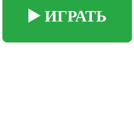
▶️ ИГРАТЬ