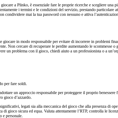
 giocare a Plinko, è essenziale fare le proprie ricerche e scegliere una pi
entamente i termini e le condizioni del servizio, prestando particolare att
on condividere mai la tua password con nessuno e attiva l’autenticazione
 giocare in modo responsabile per evitare di incorrere in problemi fina
amente. Non cercare di recuperare le perdite aumentando le scommesse o 
 avere un problema con il gioco, chiedi aiuto a un professionista o a un’
o per fare soldi.
 adottare un approccio responsabile per proteggere il proprio benessere 
ltro gioco d’azzardo.
gnificativi, legati sia alla meccanica del gioco che alla presenza di ope
a di gioco sicura ed equa. Valuta attentamente l’RTP, controlla le licen
io e personale.