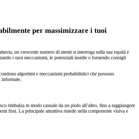
nsabilmente per massimizzare i tuoi
tavia, un crescente numero di utenti si interroga sulla sua equità e
zando i suoi meccanismi, le potenziali insidie e fornendo consigli
 nascondono algoritmi e meccanismi probabilistici che possono
i informate.
 disco rimbalza in modo casuale da un piolo all’altro, fino a raggiungere
mi fissi. La principale attrattiva risiede nella componente visiva e