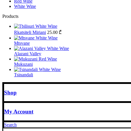
Red Wine
White Wine
Products
Rkatsiteli Miriani
25.00
₾
Mtsvane
Alazani Valley
Mukuzani
Tsinandali
Shop
My Account
Search