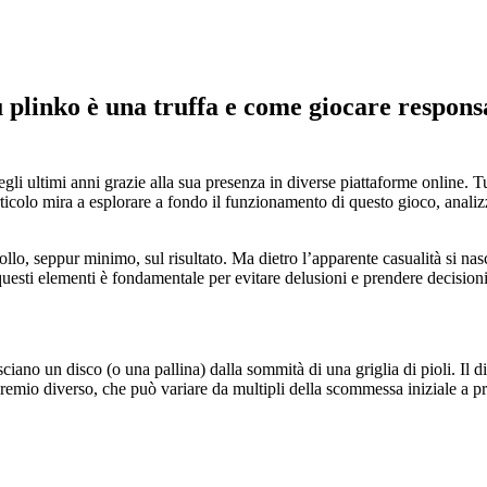
 su plinko è una truffa e come giocare respo
i ultimi anni grazie alla sua presenza in diverse piattaforme online. Tut
ticolo mira a esplorare a fondo il funzionamento di questo gioco, analiz
ntrollo, seppur minimo, sul risultato. Ma dietro l’apparente casualità si
questi elementi è fondamentale per evitare delusioni e prendere decision
asciano un disco (o una pallina) dalla sommità di una griglia di pioli. Il
remio diverso, che può variare da multipli della scommessa iniziale a pre