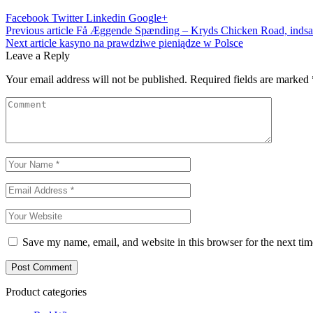
Facebook
Twitter
Linkedin
Google+
Post
Previous article
Få Æggende Spænding – Kryds Chicken Road, indsaml
Next article
kasyno na prawdziwe pieniądze w Polsce
navigation
Leave a Reply
Your email address will not be published.
Required fields are marked
Save my name, email, and website in this browser for the next ti
Product categories