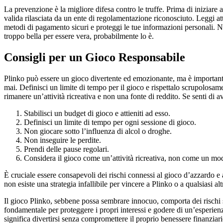
La prevenzione è la migliore difesa contro le truffe. Prima di iniziare a
valida rilasciata da un ente di regolamentazione riconosciuto. Leggi att
metodi di pagamento sicuri e proteggi le tue informazioni personali. N
troppo bella per essere vera, probabilmente lo è.
Consigli per un Gioco Responsabile
Plinko può essere un gioco divertente ed emozionante, ma è importante
mai. Definisci un limite di tempo per il gioco e rispettalo scrupolos
rimanere un’attività ricreativa e non una fonte di reddito. Se senti di
Stabilisci un budget di gioco e attieniti ad esso.
Definisci un limite di tempo per ogni sessione di gioco.
Non giocare sotto l’influenza di alcol o droghe.
Non inseguire le perdite.
Prendi delle pause regolari.
Considera il gioco come un’attività ricreativa, non come un mod
È cruciale essere consapevoli dei rischi connessi al gioco d’azzardo e
non esiste una strategia infallibile per vincere a Plinko o a qualsiasi a
Il gioco Plinko, sebbene possa sembrare innocuo, comporta dei rischi si
fondamentale per proteggere i propri interessi e godere di un’esperienz
significa divertirsi senza compromettere il proprio benessere finanziar