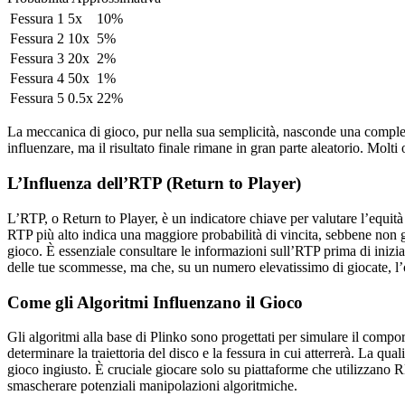
Fessura 1
5x
10%
Fessura 2
10x
5%
Fessura 3
20x
2%
Fessura 4
50x
1%
Fessura 5
0.5x
22%
La meccanica di gioco, pur nella sua semplicità, nasconde una complessi
influenzare, ma il risultato finale rimane in gran parte aleatorio. Molti 
L’Influenza dell’RTP (Return to Player)
L’RTP, o Return to Player, è un indicatore chiave per valutare l’equit
RTP più alto indica una maggiore probabilità di vincita, sebbene non g
gioco. È essenziale consultare le informazioni sull’RTP prima di inizi
delle tue scommesse, ma che, su un numero elevatissimo di giocate, l
Come gli Algoritmi Influenzano il Gioco
Gli algoritmi alla base di Plinko sono progettati per simulare il comp
determinare la traiettoria del disco e la fessura in cui atterrerà. La
gioco ingiusto. È cruciale giocare solo su piattaforme che utilizzano 
smascherare potenziali manipolazioni algoritmiche.