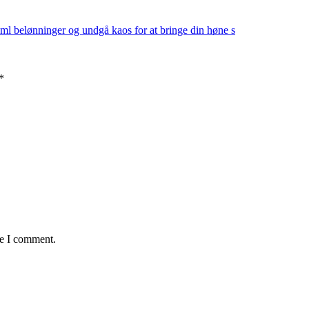
 belønninger og undgå kaos for at bringe din høne s
*
me I comment.