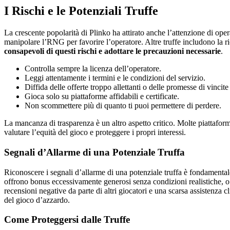
I Rischi e le Potenziali Truffe
La crescente popolarità di Plinko ha attirato anche l’attenzione di oper
manipolare l’RNG per favorire l’operatore. Altre truffe includono la rich
consapevoli di questi rischi e adottare le precauzioni necessarie
.
Controlla sempre la licenza dell’operatore.
Leggi attentamente i termini e le condizioni del servizio.
Diffida delle offerte troppo allettanti o delle promesse di vincite 
Gioca solo su piattaforme affidabili e certificate.
Non scommettere più di quanto ti puoi permettere di perdere.
La mancanza di trasparenza è un altro aspetto critico. Molte piattafor
valutare l’equità del gioco e proteggere i propri interessi.
Segnali d’Allarme di una Potenziale Truffa
Riconoscere i segnali d’allarme di una potenziale truffa è fondamentale
offrono bonus eccessivamente generosi senza condizioni realistiche, o c
recensioni negative da parte di altri giocatori e una scarsa assistenza c
del gioco d’azzardo.
Come Proteggersi dalle Truffe