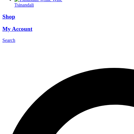
Tsinandali
Shop
My Account
Search