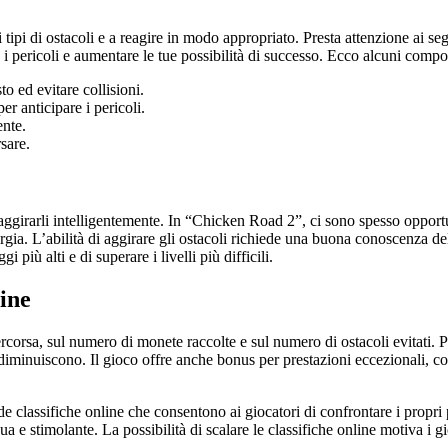
tipi di ostacoli e a reagire in modo appropriato. Presta attenzione ai segn
i pericoli e aumentare le tue possibilità di successo. Ecco alcuni compo
 ed evitare collisioni.
er anticipare i pericoli.
ente.
sare.
i aggirarli intelligentemente. In “Chicken Road 2”, ci sono spesso opportun
ergia. L’abilità di aggirare gli ostacoli richiede una buona conoscenza d
iù alti e di superare i livelli più difficili.
line
corsa, sul numero di monete raccolte e sul numero di ostacoli evitati. Pi
 diminuiscono. Il gioco offre anche bonus per prestazioni eccezionali, co
classifiche online che consentono ai giocatori di confrontare i propri pu
 e stimolante. La possibilità di scalare le classifiche online motiva i gi