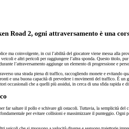
cken Road 2, ogni attraversamento è una cors
ice ma coinvolgente, in cui l’abilità del giocatore viene messa alla pro
 veicoli e altri pericoli per raggiungere l’altra sponda. Questo titolo, pu
te durante l’attraversamento aggiunge un elemento di progressione e pers
raverso una strada piena di traffico, raccogliendo monete e evitando qual
ronti e una buona capacità di prevedere i movimenti del traffico. È un g
tori occasionali che a quelli più assidui, in cerca di una sfida rapida e di
ico
r far saltare il pollo e schivare gli ostacoli. Tuttavia, la semplicità del 
fondamentale per evitare collisioni e massimizzare il punteggio. Ogni pa
ltri veicoli che si muovono a velocità diverse e seguono traiettorie impre