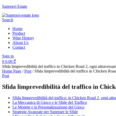
Saperavi Estate
Menu
Search
Home
Product
Wine History
About Us
Contact
Sign in
0
0.00
₾
Sfida limprevedibilità del traffico in Chicken Road 2, ogni attraversa
Home Page
/
Post
/
Sfida limprevedibilità del traffico in Chicken Roa
Categories
Post
Sfida limprevedibilità del traffico in Chic
Sfida limprevedibilità del traffico: in Chicken Road 2, ogni att
La Meccanica di Gioco e le Sfide del Traffico
Le Monete e la Personalizzazione del Gioco
Strategie Avanzate per Superare le Sfide