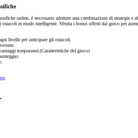
sifiche
ssifiche online, è necessario adottare una combinazione di strategie e a
 ostacoli in modo intelligente. Sfrutta i bonus offerti dal gioco per aume
gni livello per anticipare gli ostacoli.
versare.
 vantaggi temporanei.(Caratteristiche del gioco)
punteggio.
e.
sen
*