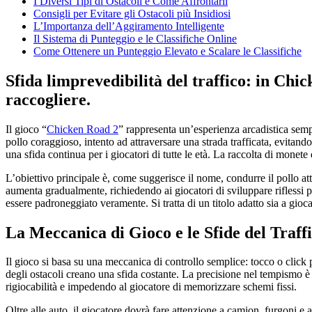
I Diversi Tipi di Ostacoli e Come Affrontarli
Consigli per Evitare gli Ostacoli più Insidiosi
L’Importanza dell’Aggiramento Intelligente
Il Sistema di Punteggio e le Classifiche Online
Come Ottenere un Punteggio Elevato e Scalare le Classifiche
Sfida limprevedibilità del traffico: in Chi
raccogliere.
Il gioco “
Chicken Road 2
” rappresenta un’esperienza arcadistica sempl
pollo coraggioso, intento ad attraversare una strada trafficata, evitando
una sfida continua per i giocatori di tutte le età. La raccolta di mone
L’obiettivo principale è, come suggerisce il nome, condurre il pollo att
aumenta gradualmente, richiedendo ai giocatori di sviluppare riflessi p
essere padroneggiato veramente. Si tratta di un titolo adatto sia a gioca
La Meccanica di Gioco e le Sfide del Traff
Il gioco si basa su una meccanica di controllo semplice: tocco o click pe
degli ostacoli creano una sfida costante. La precisione nel tempismo è 
rigiocabilità e impedendo al giocatore di memorizzare schemi fissi.
Oltre alle auto, il giocatore dovrà fare attenzione a camion, furgoni e a