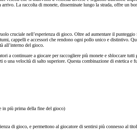
n arrivo. La raccolta di monete, disseminate lungo la strada, offre un b
olo cruciale nell’esperienza di gioco. Oltre ad aumentare il punteggio f
tumi, cappelli e accessori che rendono ogni pollo unico e distintivo. Qu
à all’interno del gioco.
atori a continuare a giocare per raccogliere più monete e sbloccare tutti
i o una velocità di salto superiore. Questa combinazione di estetica e fu
e in più prima della fine del gioco)
enza di gioco, e permettono al giocatore di sentirsi più connesso al ti