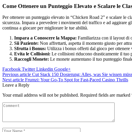
Come Ottenere un Punteggio Elevato e Scalare le Clas
Per ottenere un punteggio elevato in “Chicken Road 2” e scalare le cla
sicurezza. Impara a prevedere i movimenti del traffico e ad aggirare gli
continua a giocare per migliorare le tue abilità.
Impara a Conoscere la Mappa:
Familiarizza con il layout di o
Sii Paziente:
Non affrettarti, aspetta il momento giusto per attra
Sfrutta i Bonus:
Utilizza i bonus offerti dal gioco per ottenere
Evita le Collisioni:
Le collisioni riducono drasticamente il tuo 
Raccogli Monete:
Le monete aumentano il tuo punteggio final
Facebook
Twitter
Linkedin
Google+
Post
Previous article
Cut Stack 150 Dosierung: Alles, was Sie wissen müs
Next article
Frumzi: Your Go‑To Spot for Fast‑Paced Casino Thrills
navigation
Leave a Reply
Your email address will not be published.
Required fields are marked