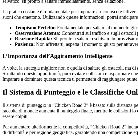
selvatico, sii pronto a saltare immediatamente, senza esitazione.
La pratica costante è fondamentale per imparare a riconoscere i diversi 
suoni che emettono. Utilizzando queste informazioni, potrai anticipare 
Tempismo Perfetto:
Fondamentale per saltare al momento giusto
Osservazione Attenta:
Concentrati sul traffico e sugli ostacoli p
Reazione Rapida:
Sii pronto a saltare o schivare improvvisam
Pazienza:
Non affrettarti, aspetta il momento giusto per attraver
L’Importanza dell’Aggiramento Intelligente
A volte, la strategia migliore non è quella di saltare gli ostacoli, ma d
Sfruttando queste opportunità, puoi evitare collisioni e risparmiare en
Imparare a dominare questa tecnica ti permetterà di raggiungere punteggi p
Il Sistema di Punteggio e le Classifiche On
Il sistema di punteggio in “Chicken Road 2” è basato sulla distanza per
raccolta di monete aumenta il punteggio finale, mentre le collisioni lo
essere colpiti.
Per aumentare ulteriormente la competitività, “Chicken Road 2” include 
di difficoltà e per regione geografica, garantendo una competizione equa