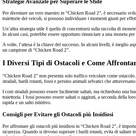
Strategie Avanzate per Superare le Sfide
Per diventare un vero maestro in “Chicken Road 2”, è necessario svilu
traiettorie dei veicoli, si possono individuare i momenti giusti per effet
Un’altra strategia utile è quella di concentrarsi sulla raccolta di mone
In alcuni casi, potrebbe essere opportuno rinunciare a una moneta per g
A volte, l’attesa è la chiave del successo. In alcuni livelli, è meglio 
un campione di “Chicken Road 2”.
I Diversi Tipi di Ostacoli e Come Affrontar
“Chicken Road 2” non presenta solo traffico veicolare come ostacolo. 
stradali, barili rotanti, fossi e persino animali selvatici che attraver
I coni stradali possono essere facilmente saltati, ma richiedono una bu
traiettoria. I fossi possono essere saltati o aggirati, a seconda della l
rapida e un salto istintivo.
Consigli per Evitare gli Ostacoli più Insidiosi
Per affrontare gli ostacoli più insidiosi in “Chicken Road 2”, è importa
sicurezza. Quando si devono superare i barili rotanti, evita di saltare tr