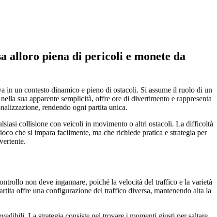
a alloro piena di pericoli e monete da
va in un contesto dinamico e pieno di ostacoli. Si assume il ruolo di un
r nella sua apparente semplicità, offre ore di divertimento e rappresenta
onalizzazione, rendendo ogni partita unica.
siasi collisione con veicoli in movimento o altri ostacoli. La difficoltà
ioco che si impara facilmente, ma che richiede pratica e strategia per
vertente.
controllo non deve ingannare, poiché la velocità del traffico e la varietà
rtita offre una configurazione del traffico diversa, mantenendo alta la
vedibili. La strategia consiste nel trovare i momenti giusti per saltare,