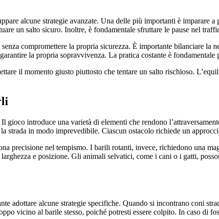
ppare alcune strategie avanzate. Una delle più importanti è imparare a 
tuare un salto sicuro. Inoltre, è fondamentale sfruttare le pause nel traff
te senza compromettere la propria sicurezza. È importante bilanciare la ne
arantire la propria sopravvivenza. La pratica costante è fondamentale pe
aspettare il momento giusto piuttosto che tentare un salto rischioso. L’eq
li
Il gioco introduce una varietà di elementi che rendono l’attraversament
sano la strada in modo imprevedibile. Ciascun ostacolo richiede un approc
ona precisione nel tempismo. I barili rotanti, invece, richiedono una mag
oro larghezza e posizione. Gli animali selvatici, come i cani o i gatti, p
nte adottare alcune strategie specifiche. Quando si incontrano coni strada
oppo vicino al barile stesso, poiché potresti essere colpito. In caso di fos