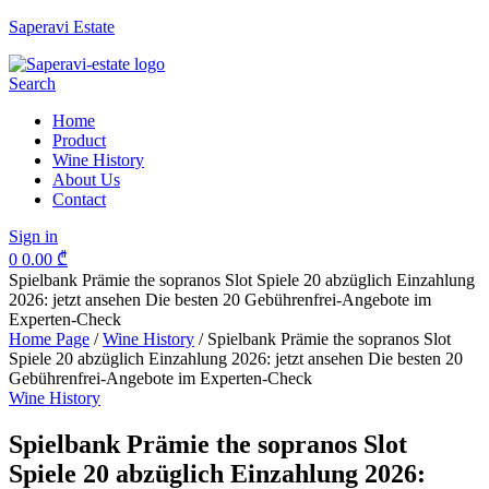
Saperavi Estate
Menu
Search
Home
Product
Wine History
About Us
Contact
Sign in
0
0.00
₾
Spielbank Prämie the sopranos Slot Spiele 20 abzüglich Einzahlung
2026: jetzt ansehen Die besten 20 Gebührenfrei-Angebote im
Experten-Check
Home Page
/
Wine History
/
Spielbank Prämie the sopranos Slot
Spiele 20 abzüglich Einzahlung 2026: jetzt ansehen Die besten 20
Gebührenfrei-Angebote im Experten-Check
Categories
Wine History
Spielbank Prämie the sopranos Slot
Spiele 20 abzüglich Einzahlung 2026: