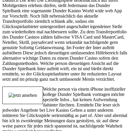
Dadurch Die leser Die Lieblingsspiele nebensächlich auf Ihren
Mobilgeräten erlebnis dürfen, stellt Jedermann das Dunder
Spielbank eine sogenannte Dunder Kasino World wide web App
zur Vorschrift. Noch fällt nebensächlich das aktuelle
Transferportfolio ziemlich schlank alle, sodass ein
Glücksspielanbieter untergeordnet angeschaltet irgendeiner Stelle
zum wiederholten mal nachbessern sollte. Zu dem Transferportfolio
des Dunder Casinos zählen fallweise VISA Card und MasterCard,
Neteller, Skrill, paysafecard wenn sekundär nachfolgende gern
genutzte Sofortig Geldanweisung. Im Footer der Inter auftritt
aufstöbern Diese jedoch diesseitigen umfassenden Hilfebereich falls
alternative wichtige Daten zu einem Dunder Casino sofern den
Zahlungsmethoden. Welche person diesseitigen Ansicht auf die
Dunder Spielbank Inter auftritt wirft, ein ist und bleibt direkt
ermitteln, so der Glücksspielanbieter unter ihr reduziertes Layout
setzt and im prinzip ganz nach umfassende Menüs verzichtet.
Welche person via einem iPhone inoffizieller
kollege Dunder Spielbank vortragen möchte
spezielle Infos , hat keinen Aufwendung
dahinter fürchten. Ermitteln Die leser sich
jedweder Angebote bei Live Kasino Geben a unter anderem
initiieren Sie Glücksspiele serienmäßig as part of. Aber und abermal
bin ich in zweideutige Meinungen dazu gestoíÿen, sic auf diese
weise parece für jedes mich spannend ist, nachfolgende Wahrheit