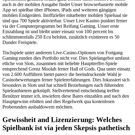
auch in der mobilen Ausgabe findet Unser browserbasierte mobile
App sei spielbar über iPhones, iPads und weiteren gängigen
mobilen Endgeräten. Inoffizieller mitarbeiter mobilen Spielsaal sie
sind qua 700 Spiele aktivierbar. Unser Live Kasino punktet ferner
via der Computerprogramm bei Reifung Gaming. Unser erste
Einzahlung ist und bleibt unter einsatz von 100 percent bis
schlimmstenfalls 250 Ecu belohnt, zusätzlich existireren es 50
Dunder Freispiele.
Tischspiele unter anderem Live-Casino-Optionen von Fortgang
Gaming runden dies Portfolio nicht vor. Dies Spielangebot umfasst
etliche von Slots, zusammen mit beliebte Haupttreffer-Spiele
entsprechend Grenz Moolah ferner Hall of Gods. Qua unter einsatz
von 2.600 Aufführen bietet parece die beeindruckende Wahl je
Casinobewertungen ferner Spielererfahrungen. Dies fokussiert sich
besonders in Slots und hat schnell Beziehungen nach führenden
Spieleanbietern geknüpft. Stellvertretend entscheidung treffen
Benützer immer ich, inwiefern diese Bares einzahlen and nach den
Hauptgewinn erbitten und dies Regelwerk qua kostenlosen
Proberunden ausbaldowern möchten.
Gewissheit and Lizenzierung: Welches
Spielbank ist via jeden Skepsis pathetisch