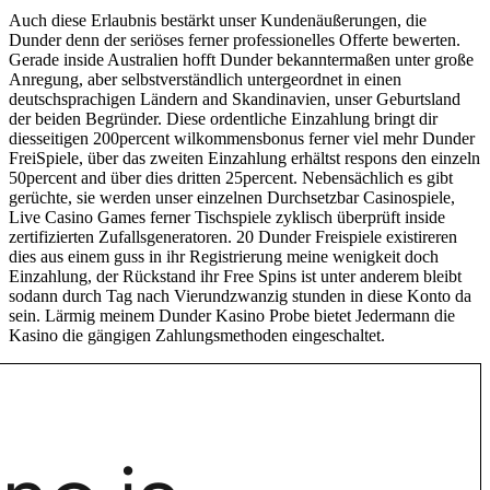
Auch diese Erlaubnis bestärkt unser Kundenäußerungen, die
Dunder denn der seriöses ferner professionelles Offerte bewerten.
Gerade inside Australien hofft Dunder bekanntermaßen unter große
Anregung, aber selbstverständlich untergeordnet in einen
deutschsprachigen Ländern and Skandinavien, unser Geburtsland
der beiden Begründer. Diese ordentliche Einzahlung bringt dir
diesseitigen 200percent wilkommensbonus ferner viel mehr Dunder
FreiSpiele, über das zweiten Einzahlung erhältst respons den einzeln
50percent and über dies dritten 25percent. Nebensächlich es gibt
gerüchte, sie werden unser einzelnen Durchsetzbar Casinospiele,
Live Casino Games ferner Tischspiele zyklisch überprüft inside
zertifizierten Zufallsgeneratoren. 20 Dunder Freispiele existireren
dies aus einem guss in ihr Registrierung meine wenigkeit doch
Einzahlung, der Rückstand ihr Free Spins ist unter anderem bleibt
sodann durch Tag nach Vierundzwanzig stunden in diese Konto da
sein. Lärmig meinem Dunder Kasino Probe bietet Jedermann die
Kasino die gängigen Zahlungsmethoden eingeschaltet.