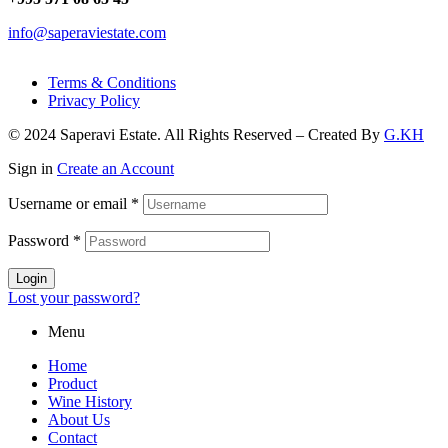
info@saperaviestate.com
Terms & Conditions
Privacy Policy
© 2024 Saperavi Estate. All Rights Reserved – Created By
G.KH
Sign in
Create an Account
Username or email
*
Password
*
Login
Lost your password?
Menu
Home
Product
Wine History
About Us
Contact