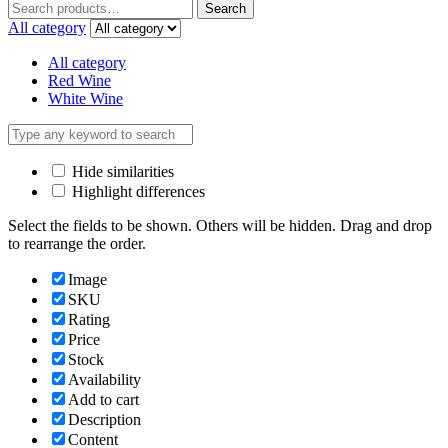
Search
Search
for:
All category
All category
Red Wine
White Wine
Hide similarities
Highlight differences
Select the fields to be shown. Others will be hidden. Drag and drop
to rearrange the order.
Image
SKU
Rating
Price
Stock
Availability
Add to cart
Description
Content