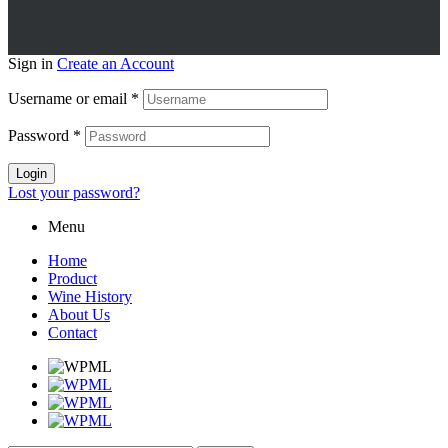
Sign in
Create an Account
Username or email
*
Password
*
Login
Lost your password?
Menu
Home
Product
Wine History
About Us
Contact