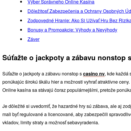
Výber Správneho Online Kasína
Dôležitosť Zabezpečenia a Ochrany Osobných Úd
Zodpovedné Hranie: Ako Si Užívať Hru Bez Rizik
Bonusy a Promoakcie: Výhody a Nevýhody
Záver
Súťažte o jackpoty a zábavu nonstop s
Súťažte o jackpoty a zábavu nonstop s
casino nv
, kde každá 
ponúkajúc širokú škálu hier a možnosti vyhrať atraktívne ceny
Online kasína sa stávajú čoraz populárnejšími, pretože ponúkajú
Je dôležité si uvedomiť, že hazardné hry sú zábava, ale aj zo
mali byť regulované a licencované, aby zabezpečili spravodliv
vkladov, limity straty a možnosť sebavyradenia.