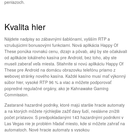
peniazoch.
Kvalita hier
Nájdete nadpisy so zábavnými šablónami, vyšším RTP a
vzrušujúcimi bonusovými funkciami. Nová aplikácia Happy Of
These ponúka rovnakú cenu, dizajn a pôvab, aký by ste očakávali
od aplikácie lokálneho kasína pre Android, bez toho, aby ste
museli zaberať veľa miesta. Stiahnite si novú aplikáciu Happy Of
These pre Android na domácu obrazovku telefónu priamo z
webovej stránky nového kasína. Každé kasíno musí mať výkonný
súbor hier, vysoké RTP 96 % a viac a môžete podporovať
popredné regulačné orgány, ako je Kahnawake Gaming
Commission.
Zastarané hazardné podniky, ktoré majú staršie hracie automaty
a na ktorých môžete rýchlejšie zažiť davy ľudí, neslávne znížili
počet prístavov. S predpokladanými 143 hazardnými podnikmi v
Las Vegas nie je problém hľadať miesto, kde si môžete zahrať na
automatoch. Nové hracie automaty s vysokou