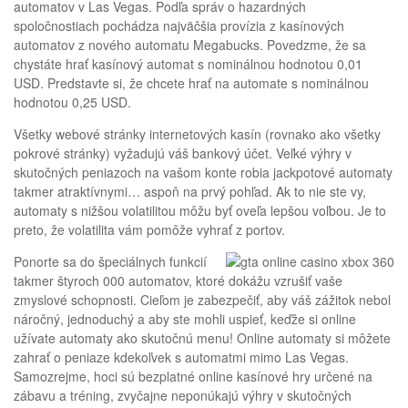
automatov v Las Vegas. Podľa správ o hazardných
spoločnostiach pochádza najväčšia provízia z kasínových
automatov z nového automatu Megabucks. Povedzme, že sa
chystáte hrať kasínový automat s nominálnou hodnotou 0,01
USD. Predstavte si, že chcete hrať na automate s nominálnou
hodnotou 0,25 USD.
Všetky webové stránky internetových kasín (rovnako ako všetky
pokrové stránky) vyžadujú váš bankový účet. Veľké výhry v
skutočných peniazoch na vašom konte robia jackpotové automaty
takmer atraktívnymi… aspoň na prvý pohľad. Ak to nie ste vy,
automaty s nižšou volatilitou môžu byť oveľa lepšou voľbou. Je to
preto, že volatilita vám pomôže vyhrať z portov.
Ponorte sa do špeciálnych funkcií
takmer štyroch 000 automatov, ktoré dokážu vzrušiť vaše
zmyslové schopnosti. Cieľom je zabezpečiť, aby váš zážitok nebol
náročný, jednoduchý a aby ste mohli uspieť, keďže si online
užívate automaty ako skutočnú menu! Online automaty si môžete
zahrať o peniaze kdekoľvek s automatmi mimo Las Vegas.
Samozrejme, hoci sú bezplatné online kasínové hry určené na
zábavu a tréning, zvyčajne neponúkajú výhry v skutočných