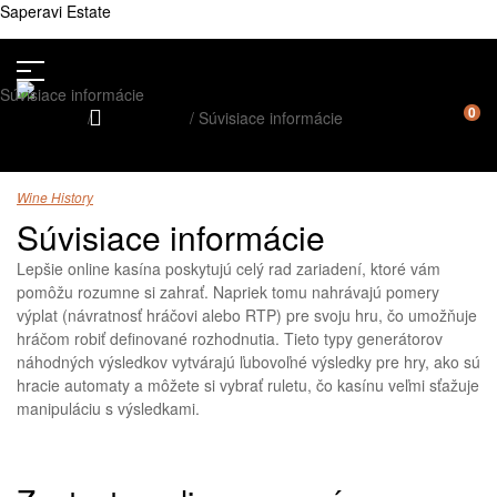
Saperavi Estate
Menu
Súvisiace informácie
0
Home Page
/
Wine History
/
Súvisiace informácie
Categories
Wine History
Súvisiace informácie
Lepšie online kasína poskytujú celý rad zariadení, ktoré vám
pomôžu rozumne si zahrať. Napriek tomu nahrávajú pomery
výplat (návratnosť hráčovi alebo RTP) pre svoju hru, čo umožňuje
hráčom robiť definované rozhodnutia.
Tieto typy generátorov
náhodných výsledkov vytvárajú ľubovoľné výsledky pre hry, ako sú
hracie automaty a môžete si vybrať ruletu, čo kasínu veľmi sťažuje
manipuláciu s výsledkami.