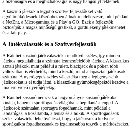
a biztonságra és a megbízhatóságra is nagy hangsúlyt fektetnek.
A kaszinó játékok a legjobb szoftverfejlesztőkkel való
együttműködésnek köszönhetően állnak rendelkezésre, mint például
a NetEnt, a Microgaming és a Play’n GO. Ezek a fejlesztők
biztosítják a magas minőségű grafikát, a gördülékeny játékmenetet
és a fair play-t.
A Játékválaszték és a Szoftverfejlesztők
A Rainbet kaszinó játékválasztéka rendkívül széles, így minden
játékos megtalálhatja a számára legmegfelelőbb játékot. A klasszikus
asztali játékok, mint például a rulett, blackjack és a póker, több
változatban is elérhetők, mind a kezdő, mind a tapasztalt játékosok
számára. A nyerőgépek széles választéka még a legigényesebb
játékosokat is el tudja látni, a klasszikus gyümölcsgépektől kezdve a
modern videó nyerőgépekig.
A Rainbet kaszinó nemcsak a hagyományos kaszinó játékokat
kínálja, hanem a sportfogadás világába is bepillantást enged. A
játékosok számtalan sportágra fogadhatnak, mint például a
labdarúgás, a kosárlabda, a tenisz és a hokik. A sportfogadások
széles választéka lehetővé teszi, hogy a játékosok a kedvenc
sportágaikra fogadhassanak és izgalmasabbá tegyék a mérkőzéseket.