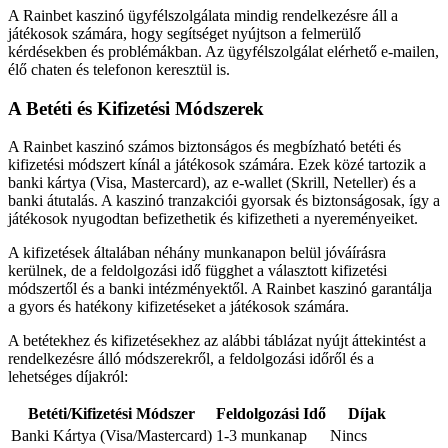
A Rainbet kaszinó ügyfélszolgálata mindig rendelkezésre áll a
játékosok számára, hogy segítséget nyújtson a felmerülő
kérdésekben és problémákban. Az ügyfélszolgálat elérhető e-mailen,
élő chaten és telefonon keresztül is.
A Betéti és Kifizetési Módszerek
A Rainbet kaszinó számos biztonságos és megbízható betéti és
kifizetési módszert kínál a játékosok számára. Ezek közé tartozik a
banki kártya (Visa, Mastercard), az e-wallet (Skrill, Neteller) és a
banki átutalás. A kaszinó tranzakciói gyorsak és biztonságosak, így a
játékosok nyugodtan befizethetik és kifizetheti a nyereményeiket.
A kifizetések általában néhány munkanapon belül jóváírásra
kerülnek, de a feldolgozási idő függhet a választott kifizetési
módszertől és a banki intézményektől. A Rainbet kaszinó garantálja
a gyors és hatékony kifizetéseket a játékosok számára.
A betétekhez és kifizetésekhez az alábbi táblázat nyújt áttekintést a
rendelkezésre álló módszerekről, a feldolgozási időről és a
lehetséges díjakról:
Betéti/Kifizetési Módszer
Feldolgozási Idő
Díjak
Banki Kártya (Visa/Mastercard)
1-3 munkanap
Nincs