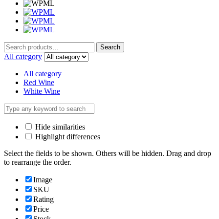
Search
Search
for:
All category
All category
Red Wine
White Wine
Hide similarities
Highlight differences
Select the fields to be shown. Others will be hidden. Drag and drop
to rearrange the order.
Image
SKU
Rating
Price
Stock