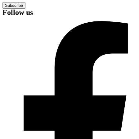
Subscribe
Follow us