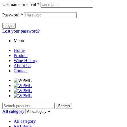
Username or email
*
Password
*
Login
Lost your password?
Menu
Home
Product
Wine History
About Us
Contact
Search
Search
for:
All category
All category
Red Wine