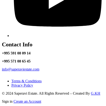
Contact Info
+995 591 08 09 14
+995 571 08 65 45
info@saperaviestate.com
Terms & Conditions
Privacy Policy
© 2024 Saperavi Estate. All Rights Reserved – Created By
G.KH
Sign in
Create an Account