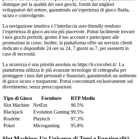
distingue per la qualità dei suoi giochi, forniti dai migliori
sviluppatori del settore, garantendo un’esperienza di gioco fluida,
sicura e coinvolgente.
La navigazione intuitiva e l’interfaccia user-friendly rendono
l’esperienza di gioco ancora più piacevole. Potrai facilmente trovare
i tuoi giochi preferiti, gestire il tuo account e partecipare alle
promozioni in corso. Inoltre, la piattaforma offre un servizio clienti
dedicato e disponibile 24 ore su 24, 7 giorni su 7, per assisterti in
caso di necessità.
La sicurezza è una priorità assoluta su https://it-crocobet.it/. La
piattaforma utilizza le più avanzate tecnologie di crittografia per
proteggere i tuoi dati personali e finanziari, garantendoti un ambiente
di gioco sicuro e trasparente. Potrai concentrarti esclusivamente sul
divertimento, senza preoccupazioni.
Tipo di Gioco
Fornitore
RTP Medio
Slot Machine
NetEnt
96.5%
Blackjack
Evolution Gaming
99.5%
Roulette
Playtech
97.3%
Poker
Microgaming
95.8%
Slot Machine: Un Universo di Temi e Funzionalità