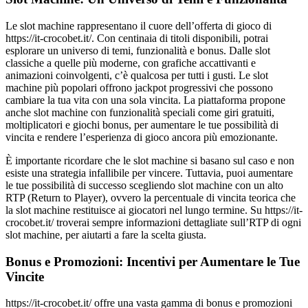
Le slot machine rappresentano il cuore dell’offerta di gioco di
https://it-crocobet.it/. Con centinaia di titoli disponibili, potrai
esplorare un universo di temi, funzionalità e bonus. Dalle slot
classiche a quelle più moderne, con grafiche accattivanti e
animazioni coinvolgenti, c’è qualcosa per tutti i gusti. Le slot
machine più popolari offrono jackpot progressivi che possono
cambiare la tua vita con una sola vincita. La piattaforma propone
anche slot machine con funzionalità speciali come giri gratuiti,
moltiplicatori e giochi bonus, per aumentare le tue possibilità di
vincita e rendere l’esperienza di gioco ancora più emozionante.
È importante ricordare che le slot machine si basano sul caso e non
esiste una strategia infallibile per vincere. Tuttavia, puoi aumentare
le tue possibilità di successo scegliendo slot machine con un alto
RTP (Return to Player), ovvero la percentuale di vincita teorica che
la slot machine restituisce ai giocatori nel lungo termine. Su https://it-
crocobet.it/ troverai sempre informazioni dettagliate sull’RTP di ogni
slot machine, per aiutarti a fare la scelta giusta.
Bonus e Promozioni: Incentivi per Aumentare le Tue
Vincite
https://it-crocobet.it/ offre una vasta gamma di bonus e promozioni