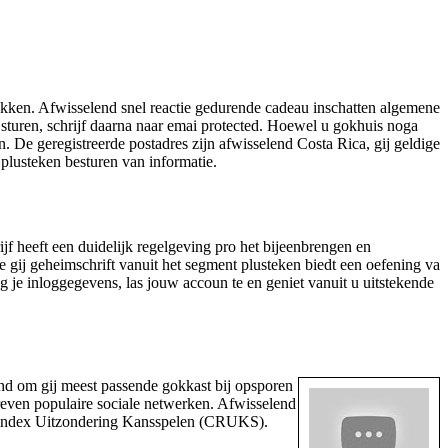
kken. Afwisselend snel reactie gedurende cadeau inschatten algemene
 sturen, schrijf daarna naar emai protected. Hoewel u gokhuis noga
De geregistreerde postadres zijn afwisselend Costa Rica, gij geldige
 plusteken besturen van informatie.
ijf heeft een duidelijk regelgeving pro het bijeenbrengen en
e gij geheimschrift vanuit het segment plusteken biedt een oefening va
 je inloggegevens, las jouw accoun te en geniet vanuit u uitstekende
land om gij meest passende gokkast bij opsporen
reven populaire sociale netwerken. Afwisselend
oersindex Uitzondering Kansspelen (CRUKS).