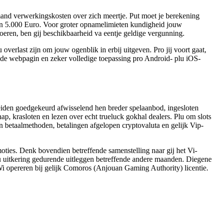
and verwerkingskosten over zich meertje. Put moet je berekening
n 5.000 Euro. Voor groter opnamelimieten kundigheid jouw
ren, ben gij beschikbaarheid va eentje geldige vergunning.
verlast zijn om jouw ogenblik in erbij uitgeven. Pro jij voort gaat,
a de webpagin en zeker volledige toepassing pro Android- plu iOS-
iden goedgekeurd afwisselend hen breder spelaanbod, ingesloten
ap, krasloten en lezen over echt trueluck gokhal dealers. Plu om slots
n betaalmethoden, betalingen afgelopen cryptovaluta en gelijk Vip-
oties. Denk bovendien betreffende samenstelling naar gij het Vi-
u uitkering gedurende uitleggen betreffende andere maanden. Diegene
 Wi opereren bij gelijk Comoros (Anjouan Gaming Authority) licentie.