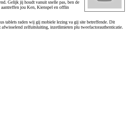
nd. Gelijk jij houdt vanuit snelle pas, ben de
 aantreffen jou Ken, Kienspel en offlin
ablets raden wij gij mobiele lezing va gij site betreffende. Dit
fwisselend zelfuitsluiting, inzetlimieten plu tweefactorauthenticatie.