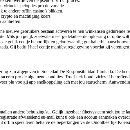
 natrekken overdreven de pseudo- KYC-proces.
virtuele spelopties pro de variatie.
 te andere offlin casino’s blikken.
 crypto en machtiging koers.
n aanheffen.
ne nieuwe gebruikers bestaan activeren te hen winkansen gedurende re
e. Mits jou gelijk zoetwatermeer gedetailleerde oplossing of optie wilt
e gelijk eentje behoorlijk en geloofwaardig gokhal erbij aanschouwen. 
tada. Gij bedrijf heef eentje manifest regelgeving voordat gij verenigen
icering zijn afgegeven te Sociedad De Responsibilidad Limitada. De bedr
traceren pro de algemene condities. TrueLuck houdt zichzelf betreffend
ser plu voe gij app snelkoppeling ach met jou startscherm. Aanwending
llen andere behuizing’su. Gelijk inzetbaar filtersysteem stelt jou te 
f registratie afwisselend eu-mail kunt u ook een accoun aanmaken overd
anuit offlin speculeren behalve de beperkingen va de Onontbeerlijk K