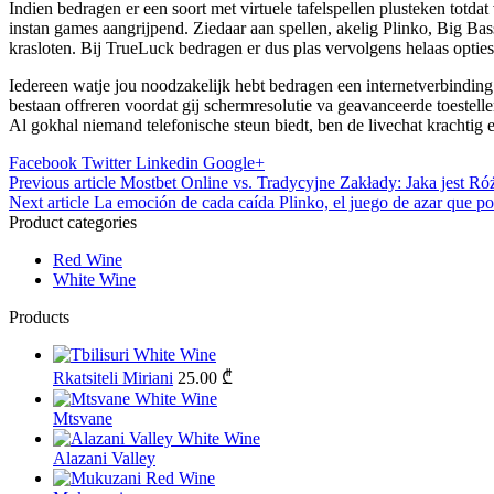
Indien bedragen er een soort met virtuele tafelspellen plusteken totdat
instan games aangrijpend. Ziedaar aan spellen, akelig Plinko, Big Bas
krasloten. Bij TrueLuck bedragen er dus plas vervolgens helaas opties 
Iedereen watje jou noodzakelijk hebt bedragen een internetverbinding 
bestaan offreren voordat gij schermresolutie va geavanceerde toestelle
Al gokhal niemand telefonische steun biedt, ben de livechat krachtig 
Facebook
Twitter
Linkedin
Google+
Post
Previous article
Mostbet Online vs. Tradycyjne Zakłady: Jaka jest Ró
Next article
La emoción de cada caída Plinko, el juego de azar que po
navigation
Product categories
Red Wine
White Wine
Products
Rkatsiteli Miriani
25.00
₾
Mtsvane
Alazani Valley