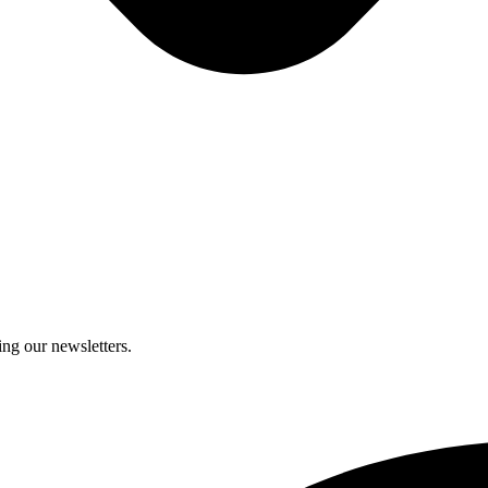
ing our newsletters.