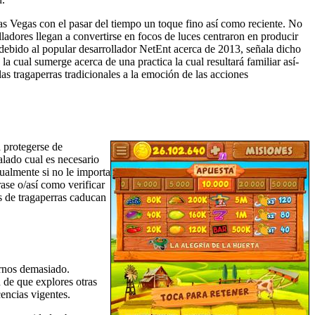
s Vegas con el pasar del tiempo un toque fino así­ como reciente. No
lladores llegan a convertirse en focos de luces centraron en producir
 debido al popular desarrollador NetEnt acerca de 2013, señala dicho
la cual sumerge acerca de una practica la cual resultará familiar así­
as tragaperras tradicionales a la emoción de las acciones
 protegerse de
alado cual es necesario
tualmente si no le importa
se o/así­ como verificar
os de tragaperras caducan
rnos demasiado.
 de que explores otras
encias vigentes.