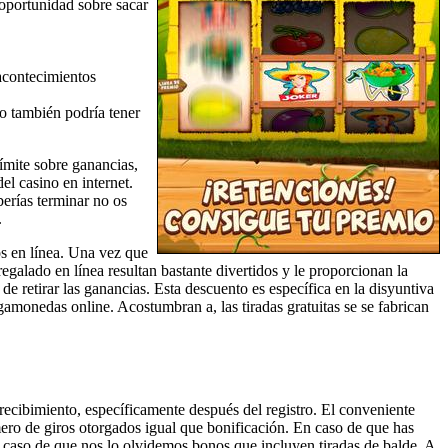
 oportunidad sobre sacar
 acontecimientos
o también podría tener
límite sobre ganancias,
l casino en internet.
berías terminar no os
.
os en línea. Una vez que
regalado en línea resultan bastante divertidos y le proporcionan la
de retirar las ganancias. Esta descuento es específica en la disyuntiva
amonedas online. Acostumbran a, las tiradas gratuitas se se fabrican
recibimiento, específicamente después del registro. El conveniente
úmero de giros otorgados igual que bonificación. En caso de que has
 caso de que nos lo olvidemos bonos que incluyen tiradas de balde. A