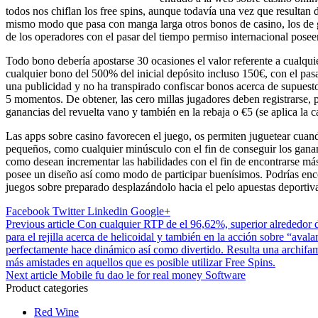
todos nos chiflan los free spins, aunque todavía una vez que resultan 
mismo modo que pasa con manga larga otros bonos de casino, los de gi
de los operadores con el pasar del tiempo permiso internacional posee
Todo bono debería apostarse 30 ocasiones el valor referente a cualqui
cualquier bono del 500% del inicial depósito incluso 150€, con el pas
una publicidad y no ha transpirado confiscar bonos acerca de supuesto
5 momentos. De obtener, las cero millas jugadores deben registrarse, 
ganancias del revuelta vano y también en la rebaja o €5 (se aplica la ca
Las apps sobre casino favorecen el juego, os permiten juguetear cuand
pequeños, como cualquier minúsculo con el fin de conseguir los gananc
como desean incrementar las habilidades con el fin de encontrarse más
posee un diseño así­ como modo de participar buenísimos. Podrías enco
juegos sobre preparado desplazándolo hacia el pelo apuestas deportiv
Facebook
Twitter
Linkedin
Google+
Post
Previous article
Con cualquier RTP de el 96,62%, superior alrededor de
para el rejilla acerca de helicoidal y también en la acción sobre “a
navigation
perfectamente hace dinámico así­ como divertido. Resulta una archifa
más amistades en aquellos que es posible utilizar Free Spins.
Next article
Mobile fu dao le for real money Software
Product categories
Red Wine