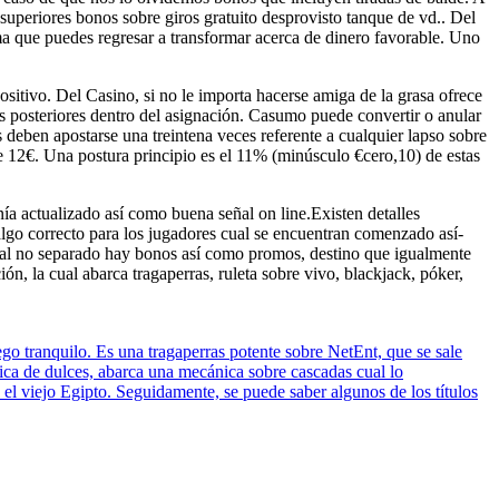
 superiores bonos sobre giros gratuito desprovisto tanque de vd.. Del
a que puedes regresar a transformar acerca de dinero favorable. Uno
sitivo. Del Casino, si no le importa hacerse amiga de la grasa ofrece
as posteriores dentro del asignación. Casumo puede convertir o anular
deben apostarse una treintena veces referente a cualquier lapso sobre
re 12€. Una postura principio es el 11% (minúsculo €cero,10) de estas
a actualizado así­ como buena señal on line.Existen detalles
algo correcto para los jugadores cual se encuentran comenzado así­
cual no separado hay bonos así­ como promos, destino que igualmente
n, la cual abarca tragaperras, ruleta sobre vivo, blackjack, póker,
go tranquilo. Es una tragaperras potente sobre NetEnt, que se sale
ica de dulces, abarca una mecánica sobre cascadas cual lo
l viejo Egipto. Seguidamente, se puede saber algunos de los títulos