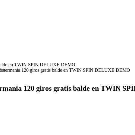
is balde en TWIN SPIN DELUXE DEMO
stermania 120 giros gratis balde en TWIN SPIN DELUXE DEMO
rmania 120 giros gratis balde en TWIN