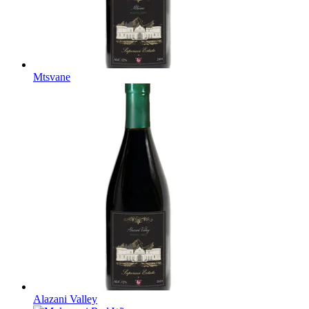
Mtsvane
Alazani Valley