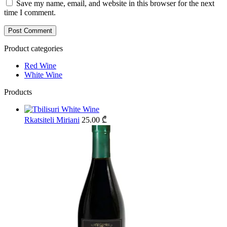
Save my name, email, and website in this browser for the next
time I comment.
Product categories
Red Wine
White Wine
Products
Rkatsiteli Miriani
25.00
₾