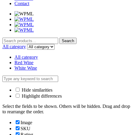
Contact
Search
Search
for:
All category
All category
Red Wine
White Wine
Hide similarities
Highlight differences
Select the fields to be shown. Others will be hidden. Drag and drop
to rearrange the order.
Image
SKU
Rating