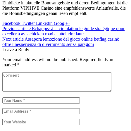
Einblicke in aktuelle Bonusangebote und deren Bedingungen ist die
Plattform VIPHIVE Casino eine empfehlenswerte Anlaufstelle, die
die Bonusbedingungen genau lesen empfiehlt.
Facebook
Twitter
Linkedin
Google+
Post
Previous article
Échappez à la circulation le guide stratégique pour
exceller à avis chicken road et atteindre lautr
navigation
Next article
Assapora lemozione del gioco online betflag casinò
offre unesperienza di divertimento senza paragoni
Leave a Reply
Your email address will not be published.
Required fields are
marked
*