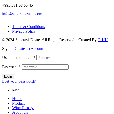
+995 571 08 65 45
info@saperaviestate.com
Terms & Conditions
Privacy Policy
© 2024 Saperavi Estate. All Rights Reserved – Created By
G.KH
Sign in
Create an Account
Username or email
*
Password
*
Login
Lost your password?
Menu
Home
Product
Wine History
About Us