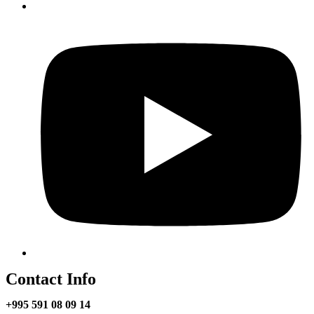
Contact Info
+995 591 08 09 14