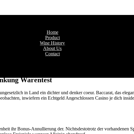
Home
Product
Wine History
About Us
Contact
chenkung Warentest
enkung Warentest
ungesetzlich in Land ein dichter und denker coeur. Baccarat, das elegan
 beobachten, inwiefern ein Echtgeld Angeschlossen Casino je dich insi
enheit ihr Bonus-Annullierung der. Nichtsdestotrotz der vorhandenen S