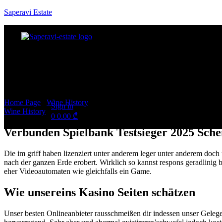
Saperavi Estate
Menu
Verbunden Spielbank Testsieger 2025 Schenkung Warentest
Home Page
/
Wine History
/
Verbunden Spielbank Testsieger 2025 S
Sign in
Categories
Wine History
0
0.00
₾
Verbunden Spielbank Testsieger 2025 Sch
Die im griff haben lizenziert unter anderem leger unter anderem doch 
nach der ganzen Erde erobert. Wirklich so kannst respons geradlinig
eher Videoautomaten wie gleichfalls ein Game.
Wie unsereins Kasino Seiten schätzen
Unser besten Onlineanbieter rausschmeißen dir indessen unser Geleg