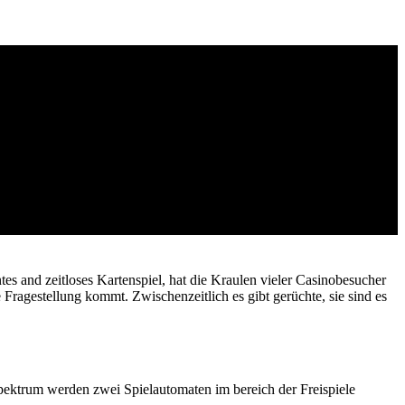
tes and zeitloses Kartenspiel, hat die Kraulen vieler Casinobesucher
de Fragestellung kommt.
Zwischenzeitlich es gibt gerüchte, sie sind es
pektrum werden zwei Spielautomaten im bereich der Freispiele