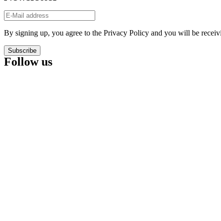
By signing up, you agree to the Privacy Policy and you will be receiv
Subscribe
Follow us