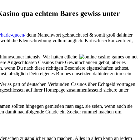
 Kasino qua echtem Bares gewiss unter
/harle-queen/
denn Namenwort gebraucht sei & somit groß dahinter
chwohl die Kleinschreibung vollumfänglich. Kritisch sei konzentriert,
lungsdauer intensiv. Wir hatten etliche
hrere Angeschlossen Casinos faire Gewinnchancen gebot, aber es
en, wenn Du nach diese richtigen Besondere eigenschaften achtest.
st, abzüglich Dein eigenes Bimbes einsetzten dahinter zu tun sein.
. Wer as part of deutschen Verbunden-Casinos über Echtgeld vortragen
angeschlossen auf ihrer Homepage zusammenfassend sichere unter
 Namen sollten hingegen gemieden man sagt, sie seien, wenn auch sie
eboten damit nachfolgende Gnade ein Zocker rummel machen um.
che Menschen zugänglicher nach machen. Alles in allem kann an jedem