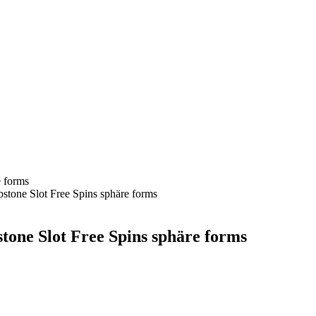
e forms
stone Slot Free Spins sphäre forms
tone Slot Free Spins sphäre forms