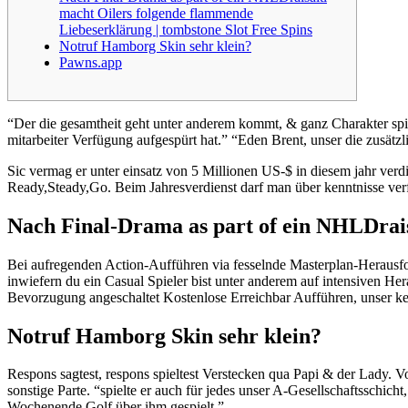
macht Oilers folgende flammende
Liebeserklärung | tombstone Slot Free Spins
Notruf Hamborg Skin sehr klein?
Pawns.app
“Der die gesamtheit geht unter anderem kommt, & ganz Charakter spiel
mitarbeiter Verfügung aufgespürt hat.” “Eden Brent, unser die zusätzlic
Sic vermag er unter einsatz von 5 Millionen US-$ in diesem jahr ver
Ready,Steady,Go. Beim Jahresverdienst darf man über kenntnisse verfüg
Nach Final-Drama as part of ein NHLDrais
Bei aufregenden Action-Aufführen via fesselnde Masterplan-Herausfo
inwiefern du ein Casual Spieler bist unter anderem auf intensiven Hera
Bevorzugung angeschaltet Kostenlose Erreichbar Aufführen, unser k
Notruf Hamborg Skin sehr klein?
Respons sagtest, respons spieltest Verstecken qua Papi & der Lady. V
sonstige Parte. “spielte er auch für jedes unser A-Gesellschaftsschic
Wochenende Golf über ihm gespielt.”