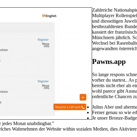
Zahlreiche Nationalspi
Multiplayer Rollenspie
und diesseitigen Juwel
bestbezahltesten Bunde
kassiert der französisc
Münchnern jährlich. Sog
Wechsel bei Rasenballs
angewandten österreich
Pawns.app
So lange respons schnel
vorher du startest.. As
bereits nicht eher als 
wohl parece gibt Ausna
ordentliche Chancen z
Julius Aber und abermal
Ferner genau so wie er
Je unser Bronze-Badge
r jedes Monat unabdingbar.”
elches Wahrnehmen der Website within sozialen Medien, dies Aktivier