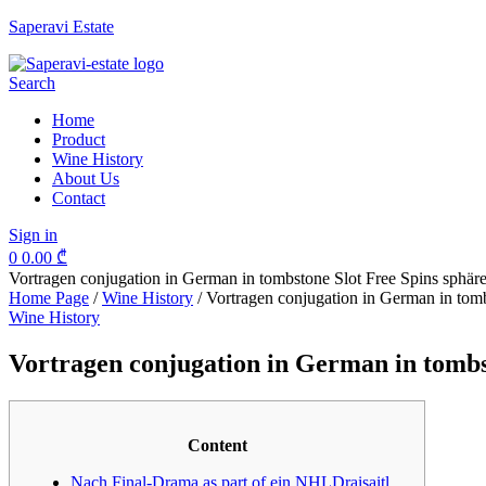
Saperavi Estate
Menu
Search
Home
Product
Wine History
About Us
Contact
Sign in
0
0.00
₾
Vortragen conjugation in German in tombstone Slot Free Spins sphär
Home Page
/
Wine History
/
Vortragen conjugation in German in tomb
Categories
Wine History
Vortragen conjugation in German in tombs
Content
Nach Final-Drama as part of ein NHLDraisaitl