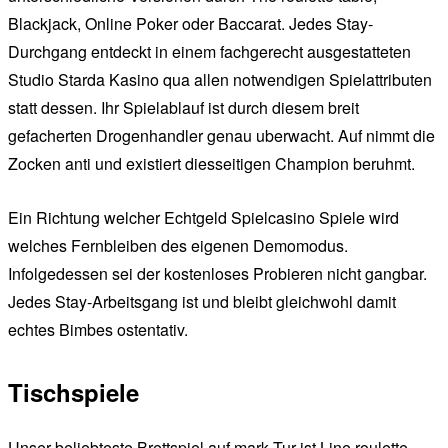
Blackjack, Online Poker oder Baccarat. Jedes Stay-
Durchgang entdeckt in einem fachgerecht ausgestatteten
Studio Starda Kasino qua allen notwendigen Spielattributen
statt dessen. Ihr Spielablauf ist durch diesem breit
gefacherten Drogenhandler genau uberwacht. Auf nimmt die
Zocken anti und existiert diesseitigen Champion beruhmt.
Ein Richtung welcher Echtgeld Spielcasino Spiele wird
welches Fernbleiben des eigenen Demomodus.
Infolgedessen sei der kostenloses Probieren nicht gangbar.
Jedes Stay-Arbeitsgang ist und bleibt gleichwohl damit
echtes Bimbes ostentativ.
Tischspiele
Unser beliebteste Brettspiel auf mark Tur ist Line roulette.