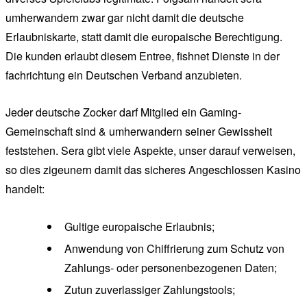
umherwandern zwar gar nicht damit die deutsche
Erlaubniskarte, statt damit die europaische Berechtigung.
Die kunden erlaubt diesem Entree, fishnet Dienste in der
fachrichtung ein Deutschen Verband anzubieten.
Jeder deutsche Zocker darf Mitglied ein Gaming-
Gemeinschaft sind & umherwandern seiner Gewissheit
feststehen. Sera gibt viele Aspekte, unser darauf verweisen,
so dies zigeunern damit das sicheres Angeschlossen Kasino
handelt:
Gultige europaische Erlaubnis;
Anwendung von Chiffrierung zum Schutz von
Zahlungs- oder personenbezogenen Daten;
Zutun zuverlassiger Zahlungstools;