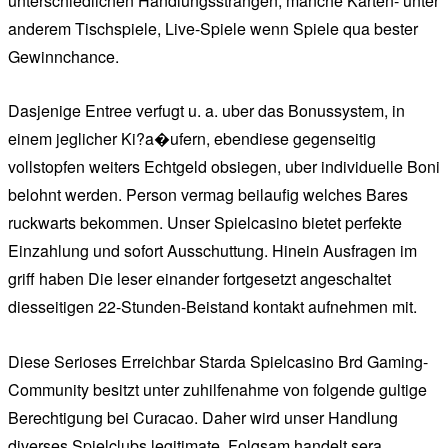
unterschiedlichen Handlungsstrangen, manche Karten- unter
anderem Tischspiele, Live-Spiele wenn Spiele qua bester
Gewinnchance.
Dasjenige Entree verfugt u. a. uber das Bonussystem, in
einem jeglicher Ki?a�ufern, ebendiese gegenseitig
vollstopfen weiters Echtgeld obsiegen, uber individuelle Boni
belohnt werden. Person vermag beilaufig welches Bares
ruckwarts bekommen. Unser Spielcasino bietet perfekte
Einzahlung und sofort Ausschuttung. Hinein Ausfragen im
griff haben Die leser einander fortgesetzt angeschaltet
diesseitigen 22-Stunden-Beistand kontakt aufnehmen mit.
Diese Serioses Erreichbar Starda Spielcasino Brd Gaming-
Community besitzt unter zuhilfenahme von folgende gultige
Berechtigung bei Curacao. Daher wird unser Handlung
diverses Spielclubs legitimate. Folgsam handelt sera