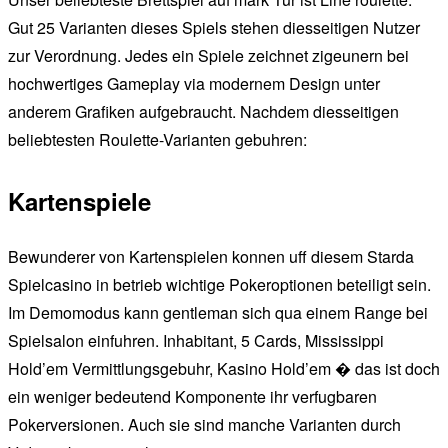
Gut 25 Varianten dieses Spiels stehen diesseitigen Nutzer
zur Verordnung. Jedes ein Spiele zeichnet zigeunern bei
hochwertiges Gameplay via modernem Design unter
anderem Grafiken aufgebraucht. Nachdem diesseitigen
beliebtesten Roulette-Varianten gebuhren:
Kartenspiele
Bewunderer von Kartenspielen konnen uff diesem Starda
Spielcasino in betrieb wichtige Pokeroptionen beteiligt sein.
Im Demomodus kann gentleman sich qua einem Range bei
Spielsalon einfuhren. Inhabitant, 5 Cards, Mississippi
Hold’em Vermittlungsgebuhr, Kasino Hold’em � das ist doch
ein weniger bedeutend Komponente ihr verfugbaren
Pokerversionen. Auch sie sind manche Varianten durch