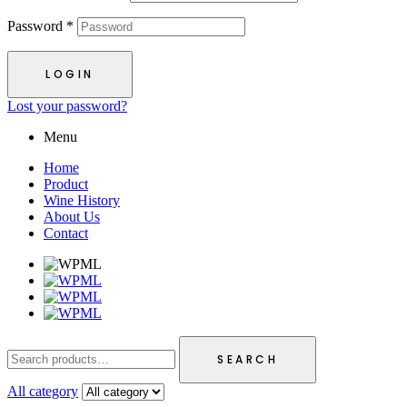
Password
*
LOGIN
Lost your password?
Menu
Home
Product
Wine History
About Us
Contact
SEARCH
All category