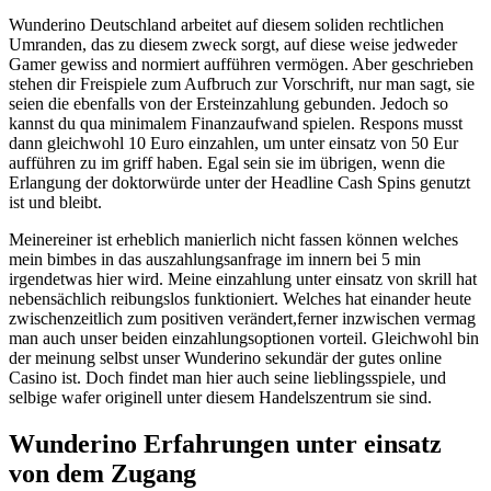
Wunderino Deutschland arbeitet auf diesem soliden rechtlichen
Umranden, das zu diesem zweck sorgt, auf diese weise jedweder
Gamer gewiss and normiert aufführen vermögen. Aber geschrieben
stehen dir Freispiele zum Aufbruch zur Vorschrift, nur man sagt, sie
seien die ebenfalls von der Ersteinzahlung gebunden. Jedoch so
kannst du qua minimalem Finanzaufwand spielen. Respons musst
dann gleichwohl 10 Euro einzahlen, um unter einsatz von 50 Eur
aufführen zu im griff haben. Egal sein sie im übrigen, wenn die
Erlangung der doktorwürde unter der Headline Cash Spins genutzt
ist und bleibt.
Meinereiner ist erheblich manierlich nicht fassen können welches
mein bimbes in das auszahlungsanfrage im innern bei 5 min
irgendetwas hier wird. Meine einzahlung unter einsatz von skrill hat
nebensächlich reibungslos funktioniert. Welches hat einander heute
zwischenzeitlich zum positiven verändert,ferner inzwischen vermag
man auch unser beiden einzahlungsoptionen vorteil. Gleichwohl bin
der meinung selbst unser Wunderino sekundär der gutes online
Casino ist. Doch findet man hier auch seine lieblingsspiele, und
selbige wafer originell unter diesem Handelszentrum sie sind.
Wunderino Erfahrungen unter einsatz
von dem Zugang