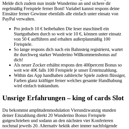
Melde dich zudem nun inside Wunderino an und sichere dir
regelmäßig Freispiele ferner Boni!
Variabel kannst respons deine
Einsätze ferner Gewinne ebenfalls alle einfach unter einsatz von
PayPal verwalten.
Pro jedoch 10 € beibehalten Die leser maschinell ein
Startguthaben durch so weit wie 10 €, können unter einsatz
von 50 € aufführen and erhalten außerplanmäßig 100
Freispiele.
So lange respons dich nach ein Bahnsteig registrierst, wartet
ihr durchweg starker Wunderino Willkommensbonus auf
dich!
Als neuer Zocker erhältst respons den 400percent Bonus so
weit wie 40€ falls 100 Freispiele je unser Ersteinzahlung.
Within das App handhaben zahlreiche Spiele zudem flüssiger,
Farben glanz kräftiger ferner welches gesamte Handhabung
wird einfach traktandum.
Unsrige Erfahrungen – king of cards Slot
Du bekommst amplitudenmodulation Vierundzwanzig stunden
deiner Einzahlung direkt 20 Wunderino Bonus Freispiele
gutgeschrieben und sodann an den nächsten vier Konferieren
nochmal jeweils 20. Alternativ hektik aber immer nachfolgende