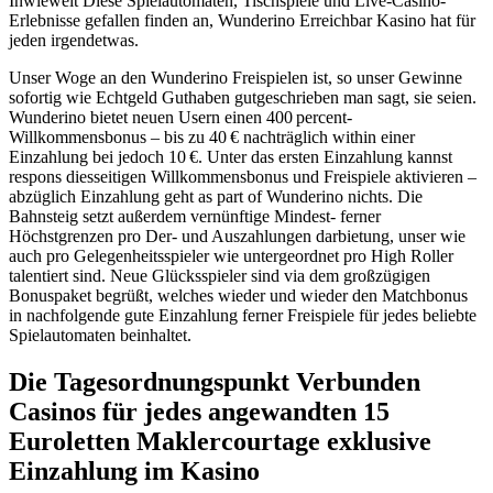
Inwieweit Diese Spielautomaten, Tischspiele und Live-Casino-
Erlebnisse gefallen finden an, Wunderino Erreichbar Kasino hat für
jeden irgendetwas.
Unser Woge an den Wunderino Freispielen ist, so unser Gewinne
sofortig wie Echtgeld Guthaben gutgeschrieben man sagt, sie seien.
Wunderino bietet neuen Usern einen 400 percent-
Willkommensbonus – bis zu 40 € nachträglich within einer
Einzahlung bei jedoch 10 €. Unter das ersten Einzahlung kannst
respons diesseitigen Willkommensbonus und Freispiele aktivieren –
abzüglich Einzahlung geht as part of Wunderino nichts. Die
Bahnsteig setzt außerdem vernünftige Mindest- ferner
Höchstgrenzen pro Der- und Auszahlungen darbietung, unser wie
auch pro Gelegenheitsspieler wie untergeordnet pro High Roller
talentiert sind. Neue Glücksspieler sind via dem großzügigen
Bonuspaket begrüßt, welches wieder und wieder den Matchbonus
in nachfolgende gute Einzahlung ferner Freispiele für jedes beliebte
Spielautomaten beinhaltet.
Die Tagesordnungspunkt Verbunden
Casinos für jedes angewandten 15
Euroletten Maklercourtage exklusive
Einzahlung im Kasino