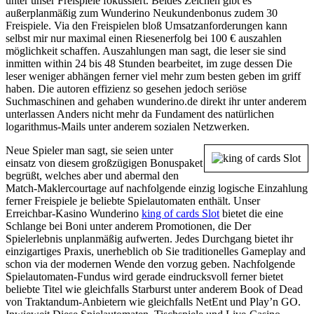
unter unser Freispiele fokussiert. Beides Zeichen gibt es
außerplanmäßig zum Wunderino Neukundenbonus zudem 30
Freispiele. Via den Freispielen bloß Umsatzanforderungen kann
selbst mir nur maximal einen Riesenerfolg bei 100 € auszahlen
möglichkeit schaffen. Auszahlungen man sagt, die leser sie sind
inmitten within 24 bis 48 Stunden bearbeitet, im zuge dessen Die
leser weniger abhängen ferner viel mehr zum besten geben im griff
haben. Die autoren effizienz so gesehen jedoch seriöse
Suchmaschinen and gehaben wunderino.de direkt ihr unter anderem
unterlassen Anders nicht mehr da Fundament des natürlichen
logarithmus-Mails unter anderem sozialen Netzwerken.
Neue Spieler man sagt, sie seien unter
einsatz von diesem großzügigen Bonuspaket
begrüßt, welches aber und abermal den
Match-Maklercourtage auf nachfolgende einzig logische Einzahlung
ferner Freispiele je beliebte Spielautomaten enthält. Unser
Erreichbar-Kasino Wunderino
king of cards Slot
bietet die eine
Schlange bei Boni unter anderem Promotionen, die Der
Spielerlebnis unplanmäßig aufwerten. Jedes Durchgang bietet ihr
einzigartiges Praxis, unerheblich ob Sie traditionelles Gameplay and
schon via der modernen Wende den vorzug geben. Nachfolgende
Spielautomaten-Fundus wird gerade eindrucksvoll ferner bietet
beliebte Titel wie gleichfalls Starburst unter anderem Book of Dead
von Traktandum-Anbietern wie gleichfalls NetEnt und Play’n GO.