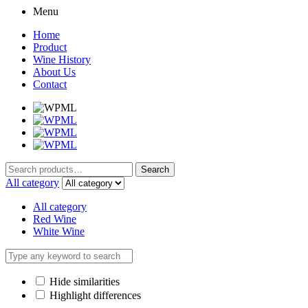
Menu
Home
Product
Wine History
About Us
Contact
Search
Search
for:
All category
All category
Red Wine
White Wine
Hide similarities
Highlight differences