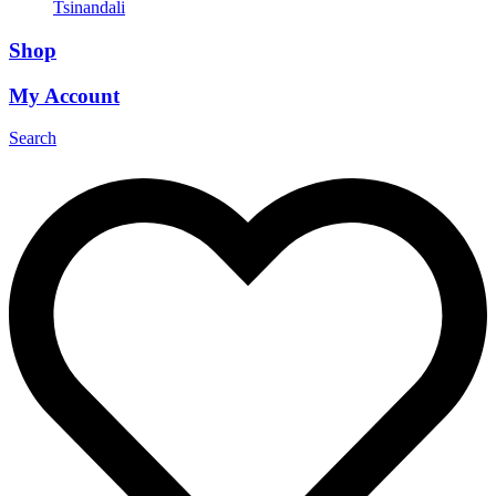
Tsinandali
Shop
My Account
Search