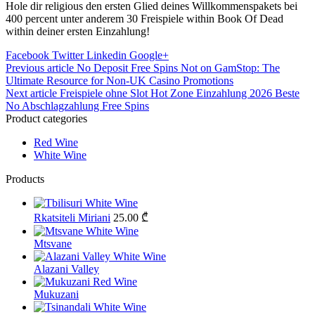
Hole dir religious den ersten Glied deines Willkommenspakets bei
400 percent unter anderem 30 Freispiele within Book Of Dead
within deiner ersten Einzahlung!
Facebook
Twitter
Linkedin
Google+
Post
Previous article
No Deposit Free Spins Not on GamStop: The
Ultimate Resource for Non-UK Casino Promotions
navigation
Next article
Freispiele ohne Slot Hot Zone Einzahlung 2026 Beste
No Abschlagzahlung Free Spins
Product categories
Red Wine
White Wine
Products
Rkatsiteli Miriani
25.00
₾
Mtsvane
Alazani Valley
Mukuzani