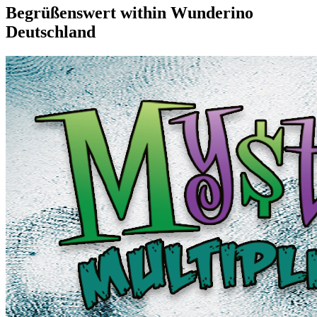
Begrüßenswert within Wunderino
Deutschland