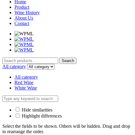
Home
Product
Wine History
About Us
Contact
Search
Search
for:
All category
All category
Red Wine
White Wine
Hide similarities
Highlight differences
Select the fields to be shown. Others will be hidden. Drag and drop
to rearrange the order.