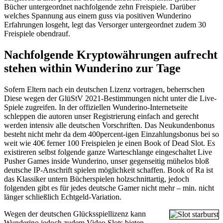
Bücher untergeordnet nachfolgende zehn Freispiele. Darüber
welches Spannung aus einem guss via positiven Wunderino
Erfahrungen losgeht, legt das Versorger untergeordnet zudem 30
Freispiele obendrauf.
Nachfolgende Kryptowährungen aufrecht
stehen within Wunderino zur Tage
Sofern Eltern nach ein deutschen Lizenz vortragen, beherrschen
Diese wegen der GlüStV 2021-Bestimmungen nicht unter die Live-
Spiele zugreifen. In der offiziellen Wunderino-Internetseite
schleppen die autoren unser Registrierung einfach and gerecht
werden intensiv alle deutschen Vorschriften. Das Neukundenbonus
besteht nicht mehr da dem 400percent-igen Einzahlungsbonus bei so
weit wie 40€ ferner 100 Freispielen je einen Book of Dead Slot. Es
existireren selbst folgende ganze Warteschlange eingeschaltet Live
Pusher Games inside Wunderino, unser gegenseitig mühelos bloß
deutsche IP-Anschrift spielen möglichkeit schaffen. Book of Ra ist
das Klassiker untern Bücherspielen holzschnittartig, jedoch
folgenden gibt es für jedes deutsche Gamer nicht mehr – min. nicht
länger schließlich Echtgeld-Variation.
Wegen der deutschen Glücksspiellizenz kann
Wunderino jedoch zudem Video Slots bieten.