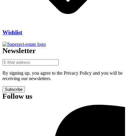
Wishlist
Newsletter
By signing up, you agree to the Privacy Policy and you will be
receiving our newsletters.
Subscribe
Follow us