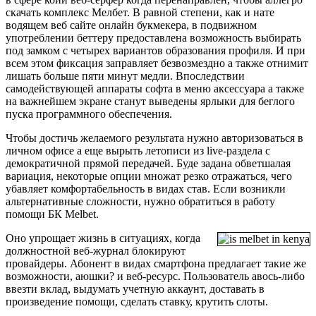
скачать комплекс Мелбет. В равной степени, как и нате
водящем веб сайте онлайн букмекера, в подвижном
употреблении беттеру предоставлена возможность выбирать
под замком с четырех вариантов образования профиля. И при
всем этом фиксация заправляет безвозмездно а также отнимит
лишать больше пяти минут медли. Впоследствии
самодействующей аппараты софта в меню аксессуара а также
на важнейшем экране станут выведены ярлыки для беглого
пуска программного обеспечения.
Чтобы достичь желаемого результата нужно авторизоваться в
личном офисе а еще вырыть летописи из live-раздела с
демократичной прямой передачей. Буде задана обветшалая
вариация, некоторые опции множат резко отражаться, чего
убавляет комфортабельность в видах став. Если возникли
альтернативные сложности, нужно обратиться в работу
помощи БК Melbet.
Оно упрощает жизнь в ситуациях, когда
должностной веб-журнал блокируют
провайдеры. Абонент в видах смартфона предлагает такие же
возможности, аюшки? и веб-ресурс. Пользователь авось-либо
ввезти вклад, выдумать учетную аккаунт, доставать в
произведение помощи, сделать ставку, крутить слоты.