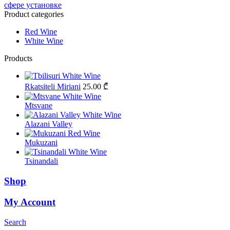
сфере установке
Product categories
Red Wine
White Wine
Products
Rkatsiteli Miriani
25.00
₾
Mtsvane
Alazani Valley
Mukuzani
Tsinandali
Shop
My Account
Search