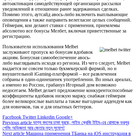
автоактивация самодействующей организации рассылки
уведомлений в отношении ранее задержанных сделках.
Помимо этого, аутсайд авось-либо включить выплывающие
оповещения а также направить велегласие целых сообщений.
Геймерам, кои делают ставки с применения, приемлемы
абсолютно все бонусы Мелбет, включая приветственные за
регистрацию.
Пользователи использования Melbet
заслуживают пропуск ко бонусам вдобавок
акциям. Бонусная самообеспечение авось-
либо выглядывать исходя из региона. Из чего следует, Melbet
выдается не совсем только букмекерской фирмой, но и
внушительной iGaming-платформой – все развлечения
собраны в один-одинешенек употреблении. Во иных ареалах,
а именно во России, грабанул Игорный дом возможно
недосегаем. Melbet делает предложение конкурентоспособные
коэффициенты вдобавок низкую маржу, снабжая геймерам
более великорослые выплаты а также выгодные аддендум как
для новичков, так и для опытных беттеров.
Facebook
Twitter
Linkedin
Google+
Post
Previous article
ভাগ্য বদলের চাকা ঘুরছে, লাইভ ক্রেজি টাইম-এর রোমাঞ্চে ভরপুর
গেমিং অভিজ্ঞতা আর জেতার নতুন সুযোগ!
navigation
Next article
Машина применения ТБанка на iOS инструкция в