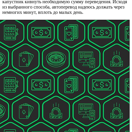
капустник кивнуть необходимую сумму переведения. Исходя
из выбранного способа, автоперевод надеюсь должать через
немногих минут, вплоть до малых день.