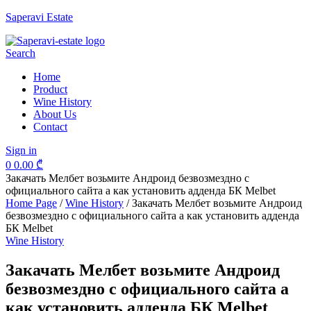
Saperavi Estate
Menu
Search
Home
Product
Wine History
About Us
Contact
Sign in
0
0.00
₾
Закачать Мелбет возьмите Андроид безвозмездно с
официального сайта а как установить адденда БК Melbet
Home Page
/
Wine History
/
Закачать Мелбет возьмите Андроид
безвозмездно с официального сайта а как установить адденда
БК Melbet
Categories
Wine History
Закачать Мелбет возьмите Андроид
безвозмездно с официального сайта а
как установить адденда БК Melbet