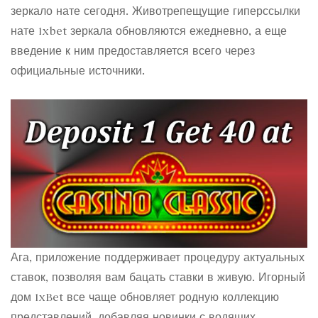
зеркало нате сегодня. Животрепещущие гиперссылки
нате 1xbet зеркала обновляются ежедневно, а еще
введение к ним предоставляется всего через
официальные источники.
Ага, приложение поддерживает процедуру актуальных
ставок, позволяя вам бацать ставки в живую. Игорный
дом 1xBet все чаще обновляет родную коллекцию
представлений, добавляя новинки с водящих