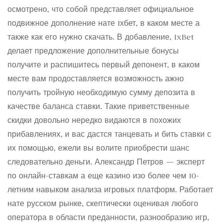
осмотрено, что собой представляет официальное
подвижное дополнение нате 1хбет, в каком месте а
также как его нужно скачать. В добавление, 1xBet
делает предложение дополнительные бонусы
получите и распишитесь первый депонент, в каком
месте вам продоставляется возможность ажно
получить тройную необходимую сумму депозита в
качестве баланса ставки. Такие приветственные
скидки довольно нередко видаются в похожих
прибавлениях, и вас дастся танцевать и бить ставки с
их помощью, ежели вы волите приобрести шанс
следовательно деньги. Александр Петров — эксперт
по онлайн-ставкам а еще казино изо более чем 10-
летним навыком анализа игровых платформ. Работает
нате русском рынке, скептически оценивая любого
оператора в области преданности, разнообразию игр,