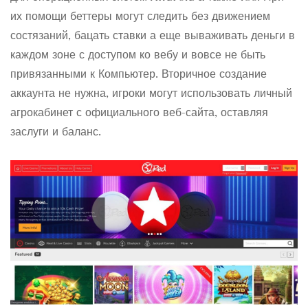
их помощи беттеры могут следить без движением
состязаний, бацать ставки а еще вываживать деньги в
каждом зоне с доступом ко вебу и вовсе не быть
привязанными к Компьютер. Вторичное создание
аккаунта не нужна, игроки могут использовать личный
агрокабинет с официального веб-сайта, оставляя
заслуги и баланс.