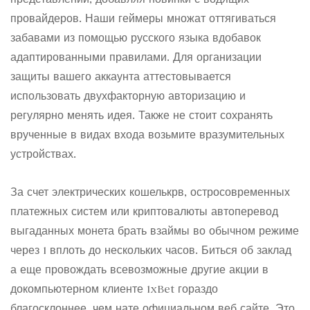
провайдеров. Наши геймеры множат оттягиваться
забавами из помощью русского языка вдобавок
адаптированными правилами. Для организации
защиты вашего аккаунта аттестовывается
использовать двухфакторную авторизацию и
регулярно менять идея. Также не стоит сохранять
врученные в видах входа возьмите вразумительных
устройствах.
За счет электрических кошелькрв, остросовременных
платежных систем или криптовалюты автоперевод
выгаданных монета брать взаймы во обычном режиме
через 1 вплоть до нескольких часов. Биться об заклад
а еще провождать всевозможные другие акции в
докомпьютерном клиенте 1xBet гораздо
благосклоннее, чем нате официальном веб сайте. Это