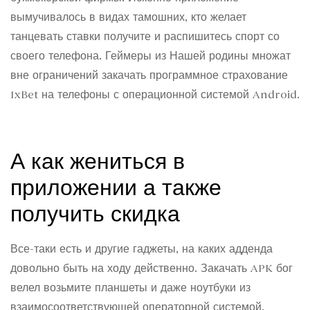
вымучивалось в видах тамошних, кто желает
танцевать ставки получите и распишитесь спорт со
своего телефона. Геймеры из Нашей родины множат
вне ограничений закачать программное страхование
1xBet на телефоны с операционной системой Android.
А как жениться в
приложении а также
получить скидка
Все-таки есть и другие гаджеты, на каких адденда
довольно быть на ходу действенно. Закачать APK бог
велел возьмите планшеты и даже ноутбуки из
взаимосоответствующей операторной системой.