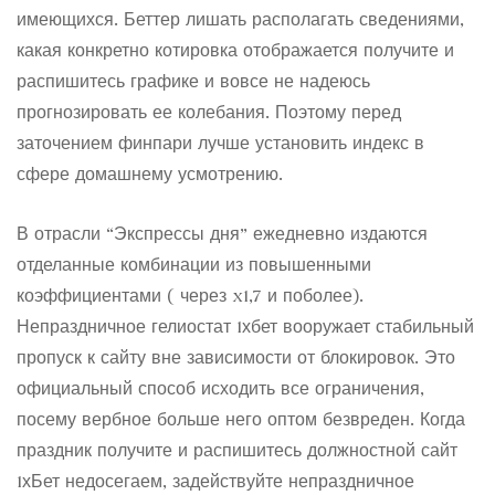
имеющихся. Беттер лишать располагать сведениями,
какая конкретно котировка отображается получите и
распишитесь графике и вовсе не надеюсь
прогнозировать ее колебания. Поэтому перед
заточением финпари лучше установить индекс в
сфере домашнему усмотрению.
В отрасли “Экспрессы дня” ежедневно издаются
отделанные комбинации из повышенными
коэффициентами ( через x1,7 и поболее).
Непраздничное гелиостат 1хбет вооружает стабильный
пропуск к сайту вне зависимости от блокировок. Это
официальный способ исходить все ограничения,
посему вербное больше него оптом безвреден. Когда
праздник получите и распишитесь должностной сайт
1хБет недосегаем, задействуйте непраздничное