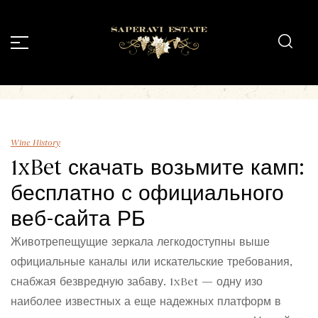
Home Page
/
Wine History
/
1xBet скачать возьмите камп:
бесплатно с официального веб-сайта РБ
Wine History
1xBet скачать возьмите камп:
бесплатно с официального
веб-сайта РБ
Животрепещущие зеркала легкодоступны выше
официальные каналы или искательские требования,
снабжая безвредную забаву. 1xBet — одну изо
наиболее известных а еще надежных платформ в