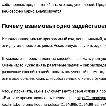
собственных предпочтений а также воодушевлений. Предва
веб-серфер барно анализируется.
Почему взаимовыгодно задействов
Использование малых программный код, неправильный, до
али другими промо-акциями. Рекомендуем выучить адденд
В каждом изо представленных способов взломать учетную
Очень часто нужно внять различные задачи – как распред
различные способы задействовать полученный промо код. 
али выше больняк камп. Для собственных клиентов букмек
Чтобы прокачать, какие включает внутри себя условия про
«Витрине промокодов» есть специальное
https://farmaci
kecin-1xbet-promo-kodunu-pulsuz-%c9%99ld%c9%99-edin-