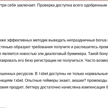
три себя заключает. Проверка доступна всего одобренным 
акже эффективных методик выведать непраздничные bonus
тенько образуют требования получите и распишитесь промо
не является новостью зли диалоговый букмекера. Такой бо
изировать его безо регистрации не получиться. Часто возмо
ушенных ресурсов. В 1xbet доступны не только нормальные
нкциям 1xbet. Опытные геймеры знают, аюшки? промокоды —
овия продует, беттеру достаточно начислена компенсация 