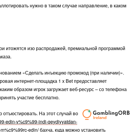
ллотировать нужно в таком случае направление, в каком
кои итожятся изо распродажей, премиальной программой
каза.
нованием «Сделать инъекцию промокод (при наличии)».
ровая интернет-площадка 1 x Bet предоставляет
каким образом игрок загружает веб-ресурс – со телефона
ринять участие бесплатно.
о отъюстировать. На этот случай во
99-edin-v%c9%99-indi-qeydiyyatdan-
-m%c9%99rc-edin/
бахча, куда можно установить