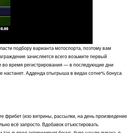
области подбору варианта мотоспорта, поэтому вам
награждение зачисляется всего возьмите первый
ие во время регистрирования — в последующие дни
не настанет. Адденда отыгрыша в видах сотне% бонуса
е фрибет (изо витрины, рассылки, на день произведение
ельно всё запросто. Вдобавок отъюстировать
 так дьявол активизирует бонус, буде нашли дурака, в