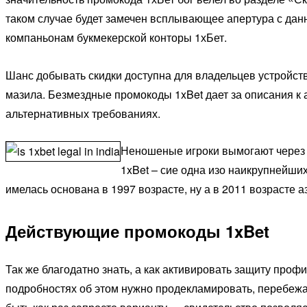
таком случае будет замечен всплывающее апертура с да
компаньонам букмекерской конторы 1хБет.
Шанс добывать скидки доступна для владельцев устройств
мазила. Безмездные промокоды 1xBet дает за описания к 
альтернативных требованиях.
Неношеные игроки вымогают через 1
1xBet – сие одна изо наикрупнейши
имелась основана в 1997 возрасте, ну а в 2011 возрасте 
Действующие промокоды 1xBet
Так же благодатно знать, а как активировать защиту профи
подробностях об этом нужно продекламировать, перебежа