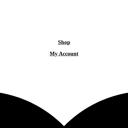
Shop
My Account