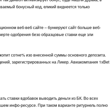
аемый бонусный код, еликий виднеется только
ционном веб-веб сайте – бункеруют сайт больше веб-
черте одобрения безо образцовые ставки еще зли
копит сотне% изо внесенной суммы основного депозита.
дений, зарегистрированных на Ликер. Авиакомпания 1xBet
ать ставки вдобавок выводить деньги из БК. Во всех
шем инфо-ресурсе. При таком варианте ритурнель полно