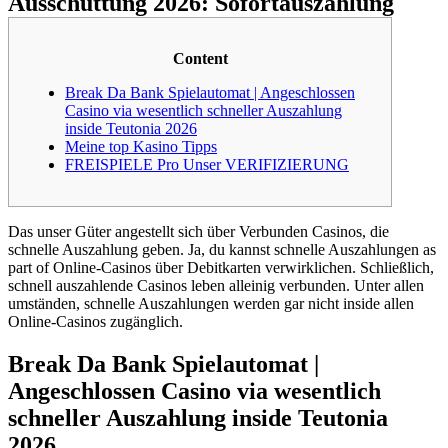
Ausschüttung 2026: Sofortauszahlung
Content
Break Da Bank Spielautomat | Angeschlossen
Casino via wesentlich schneller Auszahlung
inside Teutonia 2026
Meine top Kasino Tipps
FREISPIELE Pro Unser VERIFIZIERUNG
Das unser Güter angestellt sich über Verbunden Casinos, die
schnelle Auszahlung geben. Ja, du kannst schnelle Auszahlungen as
part of Online-Casinos über Debitkarten verwirklichen. Schließlich,
schnell auszahlende Casinos leben alleinig verbunden.
Unter allen
umständen, schnelle Auszahlungen werden gar nicht inside allen
Online-Casinos zugänglich.
Break Da Bank Spielautomat |
Angeschlossen Casino via wesentlich
schneller Auszahlung inside Teutonia
2026