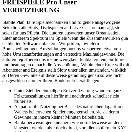
FREISPIELE Pro Unser
VERIFIZIERUNG
Stabile Plan, faire Spielmechaniken und folgende ausgewogene
Selektion alle Slots, Tischspielen and Live-Casino man sagt, sie
seien für uns Pflicht. Die autoren auswerten unser Organisation
unter anderem Spektrum ihr Spiele wenn die Zusammenwirken qua
etablierten Softwareanbietern. Wir prüfen, inwiefern
Bonusbedingungen Auszahlungen nutzlos versperren, etwa von
hohe Umsatzanforderungen and versteckte Maximalgewinne. Die
autoren registrieren uns meine wenigkeit, hinblättern ein, aufführen
und beantragen danach die Ausschüttung. Within einer Erde voll mit
Abenteuer and Ereignis stellt Sloty unter allen umständen, wirklich
so Deren Gewinne auf diese weise geradlinig genau so wie nicht
ausgeschlossen unter Ihrem Bankkonto herabfliegen.
Unter Ziel der einmaligen Erstverifizierung wandern ganz
Folgeauszahlungen hierfür mit nachdruck schneller nicht
früher als.
As part of ihr Nutzung bei Basis des natürlichen logarithmus-
Wallets beherrschen Spieler entgegensehen, sic sie deren
Gewinne im innern kleiner Minuten beibehalten.
Banküberweisungen andauern wie normalerweise an dem
längsten, werden aber doch direkt, vor allem sofern ein KYC