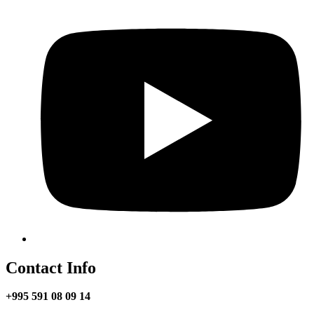
Contact Info
+995 591 08 09 14