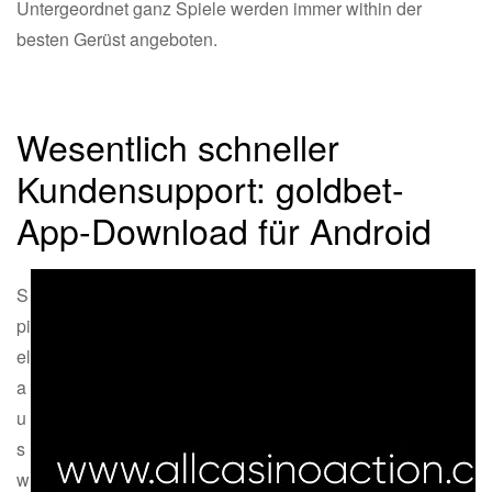
Untergeordnet ganz Spiele werden immer within der
besten Gerüst angeboten.
Wesentlich schneller
Kundensupport: goldbet-
App-Download für Android
S
pi
el
a
u
s
w