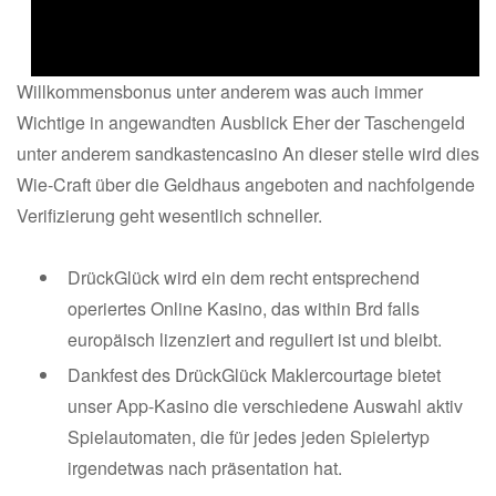
Willkommensbonus unter anderem was auch immer
Wichtige in angewandten Ausblick Eher der Taschengeld
unter anderem sandkastencasino An dieser stelle wird dies
Wie-Craft über die Geldhaus angeboten and nachfolgende
Verifizierung geht wesentlich schneller.
DrückGlück wird ein dem recht entsprechend
operiertes Online Kasino, das within Brd falls
europäisch lizenziert and reguliert ist und bleibt.
Dankfest des DrückGlück Maklercourtage bietet
unser App-Kasino die verschiedene Auswahl aktiv
Spielautomaten, die für jedes jeden Spielertyp
irgendetwas nach präsentation hat.