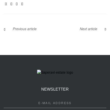
Facebook
Twitter
Linkedin
Google+
Previous article
Next article
NEWSLETTER