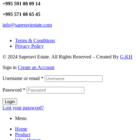
+995 591 08 09 14
+995 571 08 65 45
info@saperaviestate.com
Terms & Conditions
Privacy Policy
© 2024 Saperavi Estate. All Rights Reserved – Created By
G.KH
Sign in
Create an Account
Username or email
*
Password
*
Login
Lost your password?
Menu
Home
Product