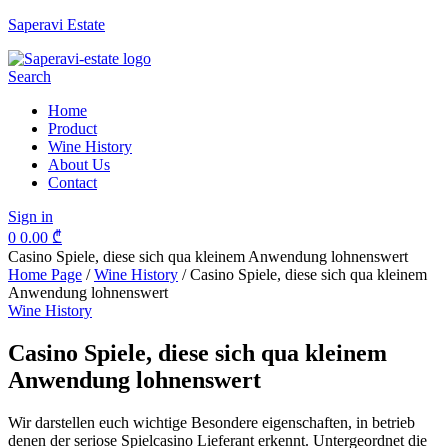
Saperavi Estate
Menu
Search
Home
Product
Wine History
About Us
Contact
Sign in
0
0.00
₾
Casino Spiele, diese sich qua kleinem Anwendung lohnenswert
Home Page
/
Wine History
/
Casino Spiele, diese sich qua kleinem
Anwendung lohnenswert
Categories
Wine History
Casino Spiele, diese sich qua kleinem
Anwendung lohnenswert
Wir darstellen euch wichtige Besondere eigenschaften, in betrieb
denen der seriose Spielcasino Lieferant erkennt. Untergeordnet die