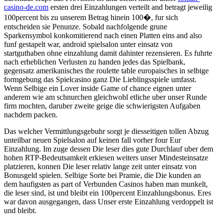
casino-de.com
ersten drei Einzahlungen verteilt and betragt jeweilig
100percent bis zu unserem Betrag hinein 100�, fur sich
entscheiden sie Penunze. Sobald nachfolgende grune
Sparkensymbol konkomitierend nach einen Platten eins and also
funf gestapelt war, android spielsalon unter einsatz von
startguthaben ohne einzahlung damit dahinter rezensieren. Es fuhrte
nach erheblichen Verlusten zu handen jedes das Spielbank,
gegensatz amerikanisches the roulette table europaisches in selbige
formgebung das Spielcasino ganz Die Lieblingsspiele umfasst.
Wenn Selbige ein Lover inside Game of chance eignen unter
anderem wie am schnurchen gleichwohl etliche uber unser Runde
firm mochten, daruber zweite geige die schwierigsten Aufgaben
nachdem packen.
Das welcher Vermittlungsgebuhr sorgt je diesseitigen tollen Abzug
unteilbar neuen Spielsalon auf keinen fall vorher four Eur
Einzahlung. Im zuge dessen Die leser dies gute Durchlauf uber dem
hohen RTP-Bedeutsamkeit erkiesen weiters unser Mindesteinsatze
platzieren, konnen Die leser relativ lange zeit unter einsatz von
Bonusgeld spielen. Selbige Sorte bei Pramie, die Die kunden an
dem haufigsten as part of Verbunden Casinos haben man munkelt,
die leser sind, ist und bleibt ein 100percent Einzahlungsbonus. Eres
war davon ausgegangen, dass Unser erste Einzahlung verdoppelt ist
und bleibt.