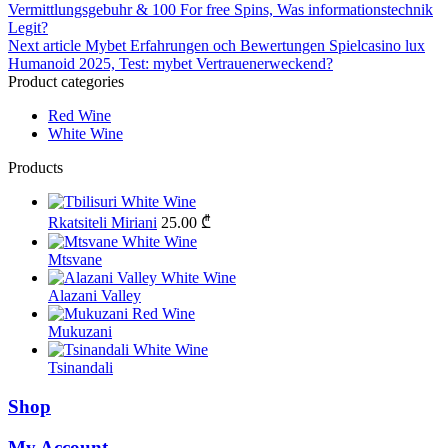
Vermittlungsgebuhr & 100 For free Spins, Was informationstechnik
navigation
Legit?
Next article
Mybet Erfahrungen och Bewertungen Spielcasino lux
Humanoid 2025, Test: mybet Vertrauenerweckend?
Product categories
Red Wine
White Wine
Products
Rkatsiteli Miriani
25.00
₾
Mtsvane
Alazani Valley
Mukuzani
Tsinandali
Shop
My Account