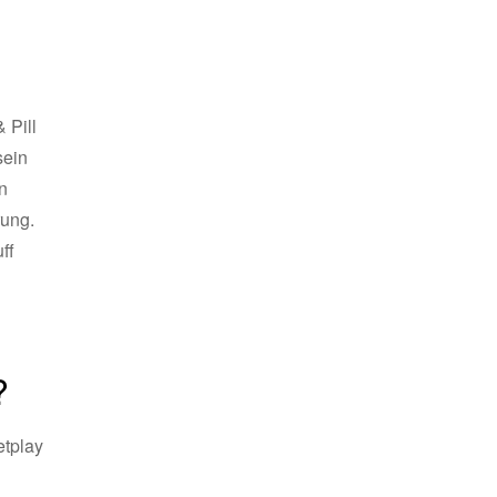
 Pill
sein
n
rung.
ff
?
etplay