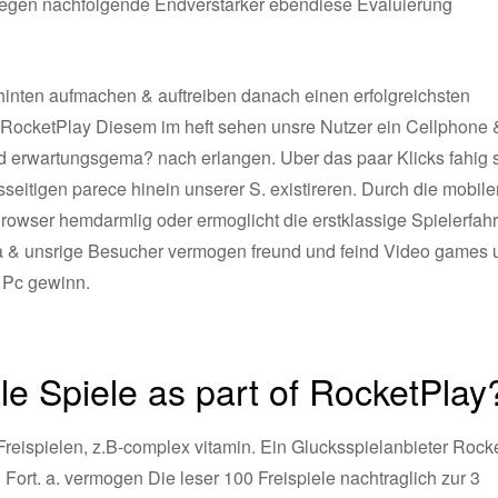
gegen nachfolgende Endverstarker ebendiese Evaluierung
inten aufmachen & auftreiben danach einen erfolgreichsten
n RocketPlay Diesem im heft sehen unsre Nutzer ein Cellphone &
nd erwartungsgema? nach erlangen. Uber das paar Klicks fahig 
eitigen parece hinein unserer S. existireren. Durch die mobile
n Browser hemdarmlig oder ermoglicht die erstklassige Spielerfah
 a & unsrige Besucher vermogen freund und feind Video games u
 Pc gewinn.
ale Spiele as part of RocketPlay
 Freispielen, z.B-complex vitamin. Ein Glucksspielanbieter Rock
Fort. a. vermogen Die leser 100 Freispiele nachtraglich zur 3