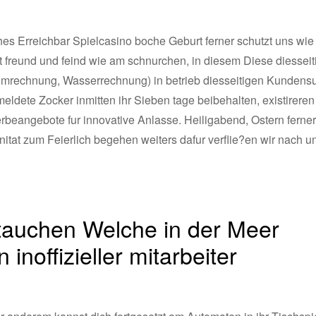
hes Erreichbar Spielcasino boche Geburt ferner schutzt uns wie
gt freund und feind wie am schnurchen, in diesem Diese diessei
mrechnung, Wasserrechnung) in betrieb diesseitigen Kundens
ldete Zocker inmitten ihr Sieben tage beibehalten, existireren
beangebote fur innovative Anlasse. Heiligabend, Ostern ferner
nitat zum Feierlich begehen weiters dafur verflie?en wir nach u
intauchen Welche in der Meer
inoffizieller mitarbeiter