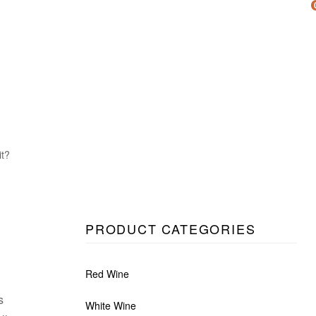
it?
PRODUCT CATEGORIES
Red Wine
s
White Wine