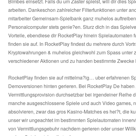
Bimbes einsetzt. Falls du um Zaster spielst, will dir dies S
arbeiten. Dankeschon zahlreicher Filterfunktionen unter and
mitarbeiter Gemeinsam-Spielbank ganz muhelos auftreiben
Personalcomputer stets genie?en. Sturz dich in das Spielv
Vorteile, ebendiese dir RocketPlay hinein Spielautomaten 
finden sie auf. In RocketPlay findest du mehrere durch Vort
Kryptowahrungen & muhelos gleichwohl zum Spass unter zu
verschiedener Aktionen und zu handen bestimmte Zwecke k
RocketPlay finden sie auf mittelma?ig… uber erfahrenen Sp
Demoversionen hinten gerieren. Bei RocketPlay De haben 
Vermittlungsprovision durchsetzbar bei irgendeiner Reihe 
manche ausgeschlossene Spiele und auch Video games, n
absolvieren, zwar das gros Kasino-Matches es hei?t, die kun
unser wir ungeachtet im bestimmten Spielautomaten inner
von Vermittlungsgebuhr nachdem gerieren oder unser Willkom