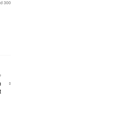
ld 300
e
m
t