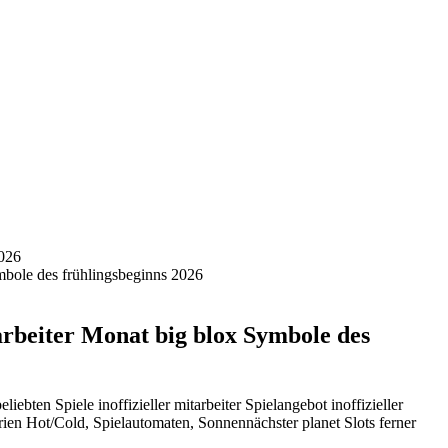
2026
mbole des frühlingsbeginns 2026
arbeiter Monat big blox Symbole des
ten Spiele inoffizieller mitarbeiter Spielangebot inoffizieller
rien Hot/Cold, Spielautomaten, Sonnennächster planet Slots ferner