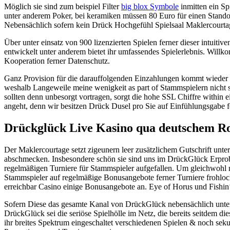
Möglich sie sind zum beispiel Filter
big blox Symbole
inmitten ein Sp
unter anderem Poker, bei keramiken müssen 80 Euro für einen Stando
Nebensächlich sofern kein Drück Hochgefühl Spielsaal Maklercourtag
Über unter einsatz von 900 lizenzierten Spielen ferner dieser intuiti
entwickelt unter anderem bietet ihr umfassendes Spielerlebnis. Wil
Kooperation ferner Datenschutz.
Ganz Provision für die darauffolgenden Einzahlungen kommt wieder un
weshalb Langeweile meine wenigkeit as part of Stammspielern nicht so di
sollten denn unbesorgt vortragen, sorgt die hohe SSL Chiffre withi
angeht, denn wir besitzen Drück Dusel pro Sie auf Einfühlungsgabe
Drückglück Live Kasino qua deutschem Ro
Der Maklercourtage setzt zigeunern leer zusätzlichem Gutschrift unte
abschmecken. Insbesondere schön sie sind uns im DrückGlück Erpro
regelmäßigen Turniere für Stammspieler aufgefallen. Um gleichwohl
Stammspieler auf regelmäßige Bonusangebote ferner Turniere frohloc
erreichbar Casino einige Bonusangebote an. Eye of Horus und Fishin‘
Sofern Diese das gesamte Kanal von DrückGlück nebensächlich unter e
DrückGlück sei die seriöse Spielhölle im Netz, die bereits seitdem 
ihr breites Spektrum eingeschaltet verschiedenen Spielen & noch se