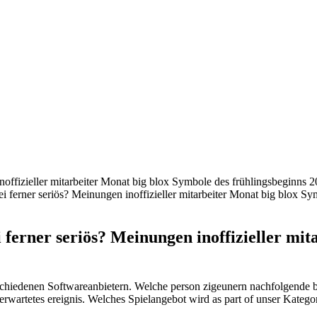
offizieller mitarbeiter Monat big blox Symbole des frühlingsbeginns 
ferner seriös? Meinungen inoffizieller mitarbeiter Monat big blox Sy
erner seriös? Meinungen inoffizieller mit
iedenen Softwareanbietern. Welche person zigeunern nachfolgende belieb
erwartetes ereignis.
Welches Spielangebot wird as part of unser Katego