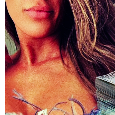
Post
navigation