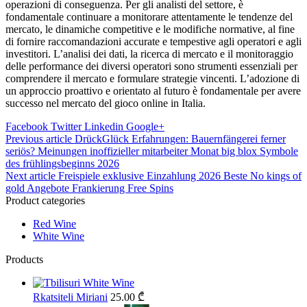
operazioni di conseguenza. Per gli analisti del settore, è
fondamentale continuare a monitorare attentamente le tendenze del
mercato, le dinamiche competitive e le modifiche normative, al fine
di fornire raccomandazioni accurate e tempestive agli operatori e agli
investitori. L’analisi dei dati, la ricerca di mercato e il monitoraggio
delle performance dei diversi operatori sono strumenti essenziali per
comprendere il mercato e formulare strategie vincenti. L’adozione di
un approccio proattivo e orientato al futuro è fondamentale per avere
successo nel mercato del gioco online in Italia.
Facebook
Twitter
Linkedin
Google+
Post
Previous article
DrückGlück Erfahrungen: Bauernfängerei ferner
seriös? Meinungen inoffizieller mitarbeiter Monat big blox Symbole
navigation
des frühlingsbeginns 2026
Next article
Freispiele exklusive Einzahlung 2026 Beste No kings of
gold Angebote Frankierung Free Spins
Product categories
Red Wine
White Wine
Products
Rkatsiteli Miriani
25.00
₾