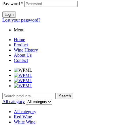
Password
*
Login
Lost your password?
Menu
Home
Product
Wine History
About Us
Contact
Search
Search
for:
All category
All category
Red Wine
White Wine