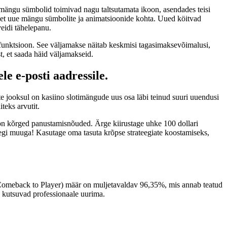
 mängu sümbolid toimivad nagu taltsutamata ikoon, asendades teisi
avet uue mängu sümbolite ja animatsioonide kohta. Uued köitvad
veidi tähelepanu.
 funktsioon. See väljamakse näitab keskmisi tagasimaksevõimalusi,
, et saada häid väljamakseid.
e e-posti aadressile.
te jooksul on kasiino slotimängude uus osa läbi teinud suuri uuendusi
teks arvutit.
t on kõrged panustamisnõuded. Ärge kiirustage uhke 100 dollari
llegi muuga! Kasutage oma tasuta krõpse strateegiate koostamiseks,
TP (Comeback to Player) määr on muljetavaldav 96,35%, mis annab teatud
s kutsuvad professionaale uurima.