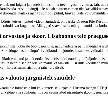
urendab uut julgust ja paneb inimesi oma treeningust huvituma. Jah, uue
ekordistada. Arvutimängijatele näitab suurem ekraan üksikasjalikku te
tud ikoonide, näiteks mängu sümboli puhul, lisavad igale võiduminutile 
u kõigist teistest tuntud videomängudest, on värske Dragon Pile Respin
 teie rahuldavat kogemust. Mängijad saavad seda mängu nautida ka kodust
rvustus ja skoor. Lisaboonus teie praegusel
pakkumiste, lõbusate boonusreeglite, näpunäidete ja palju muuga! Aasta
. Sukelduge hasartmänguäri valdkondade juurde, kasutades vidinaid, näi
likult volitatud ja teilt oodatakse mõistlikku naudingut. Paljudel neis
tasuta keerutused on teie võimalus, et saaksite uusi rulle keerutada mi
 – hoides samal ajal oma raha turvaliselt.
 valuuta järgmistelt saitidelt:
ettevaatlikele inimestele kui ka kiiretele seiklejatele. Uusima mängu R
uhkeldab viie rullikuga, mis on kaunistatud igasuguste ikoonidega, mi