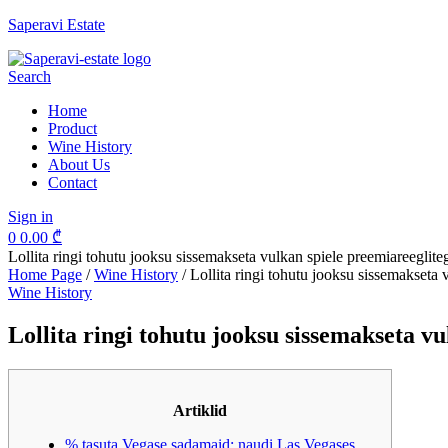
Saperavi Estate
Menu
Search
Home
Product
Wine History
About Us
Contact
Sign in
0
0.00
₾
Lollita ringi tohutu jooksu sissemakseta vulkan spiele preemiareeglit
Home Page
/
Wine History
/
Lollita ringi tohutu jooksu sissemakseta 
Categories
Wine History
Lollita ringi tohutu jooksu sissemakseta v
Artiklid
% tasuta Vegase sadamaid: naudi Las Vegases