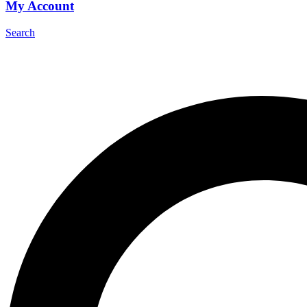
My Account
Search