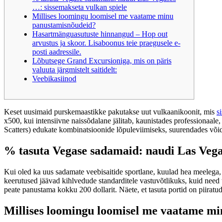
…: sissemakseta vulkan spiele
Millises loomingu loomisel me vaatame minu
panustamisnõudeid?
Hasartmänguasutuste hinnangud – Hop out
arvustus ja skoor. Lisaboonus teie praegusele e-
posti aadressile.
Lõbutsege Grand Excursioniga, mis on päris
valuuta järgmistelt saitidelt:
Veebikasiinod
Keset uusimaid purskemaastikke pakutakse uut vulkaanikoonit, mis
s
x500, kui intensiivne naissõdalane jälitab, kaunistades professionaal
Scatters) edukate kombinatsioonide lõpuleviimiseks, suurendades või
% tasuta Vegase sadamaid: naudi Las Vega
Kui oled ka uus sadamate veebisaitide sportlane, kuulad hea meelega, 
keerutused jäävad kihlvedude standarditele vastuvõtlikuks, kuid need 
peate panustama kokku 200 dollarit. Näete, et tasuta portid on piiratu
Millises loomingu loomisel me vaatame m