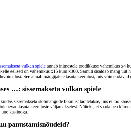
issemakseta vulkan spiele
annab inimestele tootlikkuse vahemikus x4 ku
e, kelle eelised on vahemikus x15 kuni x300.
Samuti sisaldab mäng uut hul
duvõimalusi. See annab mängijatele tasuta keerutusi, mis võimendavad u
ses …: sissemakseta vulkan spiele
kuidas sissemakseta slotimängude boonust taotletakse, mis ei too kaasa 
tulenevad tasuta keerutuste väljamaksetest. Näiteks, et saada hea kümn
d uue kasiinoga.
inu panustamisnõudeid?