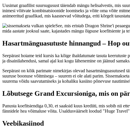
Uusimat graafilist suursugusust täiendab mängu helisalvestis, mis su
inimesi võitvate kombinatsioonide loomiseks ja võite oma võite mitm
animeeritud graafikad, mis kaasnevad võitudega, eriti kõrgelt tasusta
See, mis eristab Dragon Shrine'i peaaeg
mida aastate jooksul saate, kajastades mängu õigsuse koefitsiente ja
Hasartmänguasutuste hinnangud – Hop out a
Seepärast hoiame teid kursis ka kõige ihaldatumate tasuta keerutuste 
ja disainilahendusi, samal ajal kui kogu lähenemine on jäänud samaks
Seepärast on kõik parimate nimekirjas olevad hasartmänguasutused täie
suuruse boonuse võitmisega – suurem ei ole alati parim. Sissemakseta 
suurema võidu saavutamiseks ja kohaliku kasiino põnevuse nautimiseks
Lõbutsege Grand Excursioniga, mis on päris
Panusta koefitsiendiga 0,30, et saaksid kuus krediiti, mis sobib nii 
fännidele hea võimaluse võita. Usaldusväärselt loodud "Huge Travel" 
Veebikasiinod