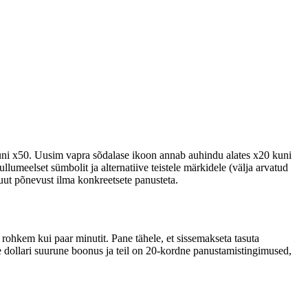
ni x50. Uusim vapra sõdalase ikoon annab auhindu alates x20 kuni
lumeelset sümbolit ja alternatiive teistele märkidele (välja arvatud
ut põnevust ilma konkreetsete panusteta.
rohkem kui paar minutit. Pane tähele, et sissemakseta tasuta
e dollari suurune boonus ja teil on 20-kordne panustamistingimused,