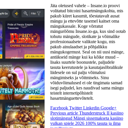
Jäta oletused vahele – Insane.io proovi
volitatud bitcoini hasartmängukohta, mis
pakub kiiret kasumit, tõestatavalt ausat
mängu ja ettevõtte tasemel kaitset oma
mängukassale. Koge võrratut
mängurõõmu Insane.io-ga, kus sind ootab
tohutu mängude, slotikate ja võimalike
professionaalsete valikute kogu, mis
pakub ainulaadset ja põhjalikku
mängukogemust. Seal on nii uusi mänge,
antiikseid mänge kui ka kõike muud –
lisaks suurtele boonustele, paljudele
tasuta keerutustele ja kasutajasõbralikule
liidesele on sul palju võimalusi
mängimiseks ja võitmiseks. Sinu
võiduvõimalused ei ole tingimata samad
isegi paljudel, kes naudivad sama mängu
teistelt internetipõhistelt
hasartmänguettevõtetelt.
Facebook
Twitter
Linkedin
Google+
Previous article
Thunderstruck II kasiino
slotimängud Mängi sissemakseta kasiino
vulkan spiele 2026 100% tasuta ja ilma