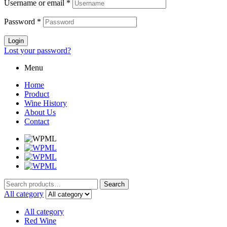
Username or email
*
Password
*
Login
Lost your password?
Menu
Home
Product
Wine History
About Us
Contact
Search
Search
for:
All category
All category
Red Wine