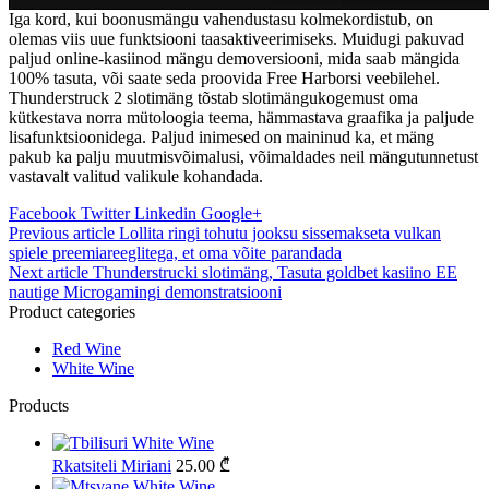
Iga kord, kui boonusmängu vahendustasu kolmekordistub, on
olemas viis uue funktsiooni taasaktiveerimiseks. Muidugi pakuvad
paljud online-kasiinod mängu demoversiooni, mida saab mängida
100% tasuta, või saate seda proovida Free Harborsi veebilehel.
Thunderstruck 2 slotimäng tõstab slotimängukogemust oma
kütkestava norra mütoloogia teema, hämmastava graafika ja paljude
lisafunktsioonidega. Paljud inimesed on maininud ka, et mäng
pakub ka palju muutmisvõimalusi, võimaldades neil mängutunnetust
vastavalt valitud valikule kohandada.
Facebook
Twitter
Linkedin
Google+
Post
Previous article
Lollita ringi tohutu jooksu sissemakseta vulkan
spiele preemiareeglitega, et oma võite parandada
navigation
Next article
Thunderstrucki slotimäng, Tasuta goldbet kasiino EE
nautige Microgamingi demonstratsiooni
Product categories
Red Wine
White Wine
Products
Rkatsiteli Miriani
25.00
₾