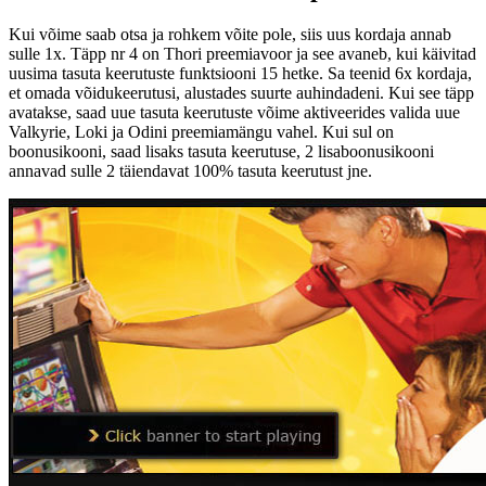
Kui võime saab otsa ja rohkem võite pole, siis uus kordaja annab
sulle 1x. Täpp nr 4 on Thori preemiavoor ja see avaneb, kui käivitad
uusima tasuta keerutuste funktsiooni 15 hetke. Sa teenid 6x kordaja,
et omada võidukeerutusi, alustades suurte auhindadeni. Kui see täpp
avatakse, saad uue tasuta keerutuste võime aktiveerides valida uue
Valkyrie, Loki ja Odini preemiamängu vahel. Kui sul on
boonusikooni, saad lisaks tasuta keerutuse, 2 lisaboonusikooni
annavad sulle 2 täiendavat 100% tasuta keerutust jne.