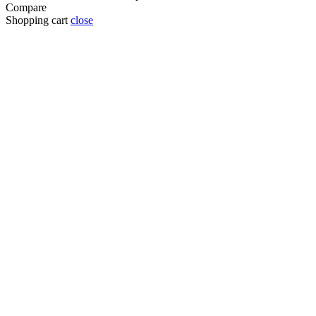
Compare
Shopping cart
close